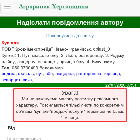
Агроринок Херсонщини
Toggle
navigation
Надіслати повідомлення автору
Повернутися до списку
Купівля
ТОВ "Крок-Імекстрейд"
, Івано-Франківськ, oblast_0
Куплю: 1. Нут, квасолю білу. 2. Льон, розторопшу. 3. Редьку
олійну, люцерну, еспарцет, гірчицю білу. 4. Вику озиму.
Тел
: 050 3730493 Володимир
редька
,
фасоль
,
нут
,
лён
,
люцерна
,
расторопша
,
горчица
,
эспарцет
,
вика
,
22/07/2026 07:51
Увага!
Ми не виконуемо масову розсилку рекламного
характеру. Розсилаються тількі листи по конкретним
об'явам "купівля/продаж/послуги" терміном не більш
1 місяця.
Від