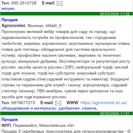
Тел
: 095-2510728
E-mail
:
мешки
,
30/03/2024 11:22
Продаж
Agronomist
, Вінниця, oblast_0
Пропонуємо великий вибір товарів для саду та городу, що
задовольняють потреби як професіоналів, так і городників-
любителів, зокрема: агроволокно; агротканина; мульчуюча плівка;
плівка для теплиць; обладнання для системи крапельного
поливу; професійне насіння овочевих, зернових та технічних
культур; мінеральні добрива, біостимулятори та регулятори росту
рослин; засоби захисту рослин (ЗЗР); нейтральний торф; кислий
торф для лохини; торф’яні субстрати; кокосовий субстрат;
пластикові садові сітки;садовий інструмент та інвентар; бордюрні
стрічки та парканчики для клумб і газону; агрошпалера; садовий
степлер тапенер, ПВХ кембрик, гумові якірні кріплення та інші
засоби для підв’язування рослин.
Тел
: 0979677273
E-mail
:
WWW
:
https://agronomist.vn.ua/
оборудование и материалы
,
удобрения
,
семена
,
30/03/2024 11:21
Продаж
ФЛП
, Первомайск, Миколаївська обл.
Продаю 2 скребковых транспортера для сельхозпроизводства - б/