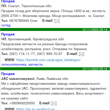
Продаж
ПП
, Скалат, Тернопільська обл.
Продам склад для зберігання зерна. Площа 1600 м.кв.; місткість
2500-2700 т. Можлива оренда. Місце розташування - м. Скалат.
Тел
: 0676785949 Олег
E-mail
:
склад
,
01/11/2023 09:14
Продаж
ЧП
, Кропивницкий, Кіровоградська обл
Предлагаем запчасти на разные бренды погрузчиков,
штабеллеров, ричтраков, рокл. Отправка по Украине.
Тел
: (067) 174-11-77, (067) 999-70-97
E-mail
:
WWW
:
https://kamtek.com.ua/gruppa_katalogov/
сельхозтехника
,
запчасти
,
01/11/2023 09:14
Продаж
JAC навантажувачі
, Львів, Львівська обл.
Ми є офіційними представниками заводу навантажувального
обладнання JAC. Пропонуємо: вилкові навантажувачі, гідравлічні
візки, штабелери, телескопічні навантажувачі. Весь асортимент -
на нашому сайті.
Тел
: +380969225000
E-mail
:
WWW
:
https://jac.in.ua/about-us