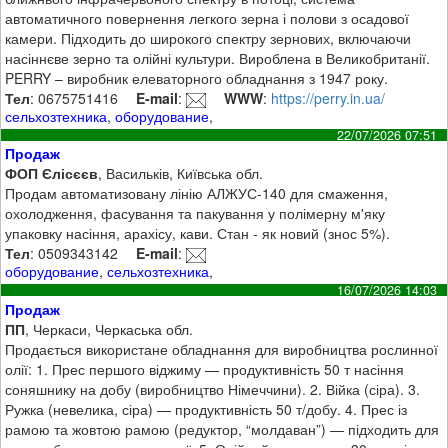
автоматичного повернення легкого зерна і полови з осадової
камери. Підходить до широкого спектру зернових, включаючи
насіннєве зерно та олійні культури. Вироблена в Великобританії.
PERRY – виробник елеваторного обладнання з 1947 року.
Тел
: 0675751416
E-mail
:
WWW
:
https://perry.in.ua/
сельхозтехника
,
оборудование
,
22/07/2026 07:51
Продаж
ФОП Єлісєєв
, Васильків, Київська обл.
Продам автоматизовану лінію АЛЖУС-140 для смаження,
охолодження, фасування та пакування у полімерну м'яку
упаковку насіння, арахісу, кави. Стан - як новий (знос 5%).
Тел
: 0509343142
E-mail
:
оборудование
,
сельхозтехника
,
16/07/2026 14:03
Продаж
ПП
, Черкаси, Черкаська обл.
Продається використане обладнання для виробництва рослинної
олії: 1. Прес першого віджиму — продуктивність 50 т насіння
соняшнику на добу (виробництво Німеччини). 2. Війка (сіра). 3.
Ружка (невелика, сіра) — продуктивність 50 т/добу. 4. Прес із
рамою та жовтою рамою (редуктор, “молдаван”) — підходить для