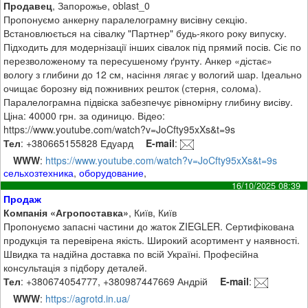
Продавец
, Запорожье, oblast_0
Пропонуємо анкерну паралелограмну висівну секцію.
Встановлюється на сівалку "Партнер" будь-якого року випуску.
Підходить для модернізації інших сівалок під прямий посів. Сіє по
перезволоженому та пересушеному ґрунту. Анкер «дістає»
вологу з глибини до 12 см, насіння лягає у вологий шар. Ідеально
очищає борозну від пожнивних решток (стерня, солома).
Паралелограмна підвіска забезпечує рівномірну глибину висіву.
Ціна: 40000 грн. за одиницю. Відео:
https://www.youtube.com/watch?v=JoCfty95xXs&t=9s
Тел
: +380665155828 Едуард
E-mail
:
WWW
:
https://www.youtube.com/watch?v=JoCfty95xXs&t=9s
сельхозтехника
,
оборудование
,
16/10/2025 08:39
Продаж
Компанія «Агропоставка»
, Київ, Київ
Пропонуємо запасні частини до жаток ZIEGLER. Сертифікована
продукція та перевірена якість. Широкий асортимент у наявності.
Швидка та надійна доставка по всій Україні. Професійна
консультація з підбору деталей.
Тел
: +380674054777, +380987447669 Андрій
E-mail
:
WWW
:
https://agrotd.in.ua/