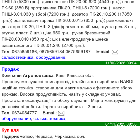
ПНШ-5 (5800 грн.); диск насіння ПК-20.00.620 (4540 грн.); насос
РК-60 (380 В) протравника ПК-20, ПНШ-5 (7200 грн.); насос
ПНШ-3.04.030 у зборі (7200 грн.); дозатор ПК-20.10.200 (17850
грн.); розпилювач-тарілка ПК-20.00.015 (850 грн.); ремкомплект
дозатора ПК-20, ПНШ-3 (діафрагма отв. 40 мм, втулка рез. 3 шт.,
втулка пласт. 2 шт.) ціна 950 грн.; рукав брезентовий
ПК-20.00.040 (850 грн.); шків електродвигуна шнека
вивантаженого ПК-20.01.240 (2700 грн.).
Тел
: 0675659186, 0675659184,0675659187
E-mail
:
сельхозтехника
,
оборудование
,
11/02/2026 09:04
Продаж
Компанія Агропоставка
, Київ, Київська обл.
Пропонуємо сучасні жниварки від італійського виробника NARDI –
надійна техніка, створена для максимально ефективного збору
врожаю. Висока продуктивність, навіть у складних умовах.
Простота в експлуатації та обслуговуванні. Міцна конструкція для
довговічної роботи. Гарантія виробника – 2 роки.
Тел
: 0674054777
E-mail
:
оборудование
,
сельхозтехника
,
04/11/2025 08:50
Купівля
Підприємство
, Черкаси, Черкаська обл.