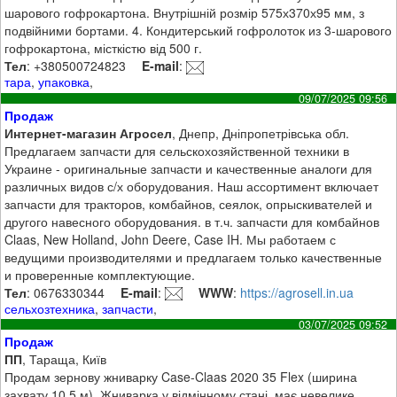
шарового гофрокартона. Внутрішній розмір 575х370х95 мм, з
подвійними бортами. 4. Кондитерський гофролоток из 3-шарового
гофрокартона, місткістю від 500 г.
Тел
: +380500724823
E-mail
:
тара
,
упаковка
,
09/07/2025 09:56
Продаж
Интернет-магазин Агросел
, Днепр, Дніпропетрівська обл.
Предлагаем запчасти для сельскохозяйственной техники в
Украине - оригинальные запчасти и качественные аналоги для
различных видов с/х оборудования. Наш ассортимент включает
запчасти для тракторов, комбайнов, сеялок, опрыскивателей и
другого навесного оборудования. в т.ч. запчасти для комбайнов
Claas, New Holland, John Deere, Case IH. Мы работаем с
ведущими производителями и предлагаем только качественные
и проверенные комплектующие.
Тел
: 0676330344
E-mail
:
WWW
:
https://agrosell.in.ua
сельхозтехника
,
запчасти
,
03/07/2025 09:52
Продаж
ПП
, Тараща, Київ
Продам зернову жниварку Case-Claas 2020 35 Flex (ширина
захвату 10.5 м). Жниварка у відмінному стані, має невелике