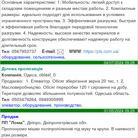
Основные характеристики: 1. Мобильность: легкий доступ к
складским помещениям и разным местам работы. 2. Компактные
размеры: идеально подходят для использования в условиях
ограниченного пространства. 3. Эффективная разгрузка: быстрая
и эффективная работа благодаря передовой технологии
разгрузки. 4. Надежность: высокое качество материалов и
долговечность конструкции обеспечивают надежную работу на
длительный срок.
Тел
: 0567953737
E-mail
:
WWW
:
https://pis.com.ua/
оборудование
,
сельхозтехника
,
04/07/2024 09:28
Ділова пропозиція
Компанія
, Одеса, oblast_0
Продаємо: 1. Елеватор. Обсяг зберігання зерна 20 тис. т. 2.
Масловиробництво. Обсяг переробки 120 т сировини на добу.
Територія дозволяє збільшення потужностей. Одеська область.
Тел
: 0503479264, 0949305995
элеватор
,
оборудование
,
производство
,
31/05/2024 09:29
Продаж
ПП "Лома"
, Дніпро, Дніпропетрівська обл.
Пропонуємо мішки поліпропіленові під муку та крупи. В наявності
різні розміри.