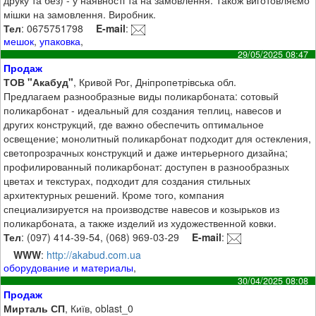
друку та без) - у наявності та на замовлення. Також виготовляємо
мішки на замовлення. Виробник.
Тел
: 0675751798
E-mail
:
мешок
,
упаковка
,
29/05/2025 08:47
Продаж
ТОВ "Акабуд"
, Кривой Рог, Дніпропетрівська обл.
Предлагаем разнообразные виды поликарбоната: сотовый
поликарбонат - идеальный для создания теплиц, навесов и
других конструкций, где важно обеспечить оптимальное
освещение; монолитный поликарбонат подходит для остекления,
светопрозрачных конструкций и даже интерьерного дизайна;
профилированный поликарбонат: доступен в разнообразных
цветах и текстурах, подходит для создания стильных
архитектурных решений. Кроме того, компания
специализируется на производстве навесов и козырьков из
поликарбоната, а также изделий из художественной ковки.
Тел
: (097) 414-39-54, (068) 969-03-29
E-mail
:
WWW
:
http://akabud.com.ua
оборудование и материалы
,
30/04/2025 08:08
Продаж
Мирталь СП
, Київ, oblast_0