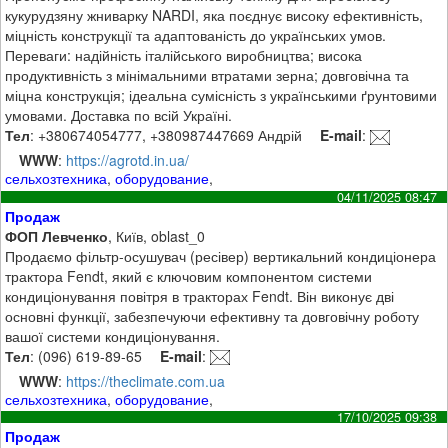
кукурудзяну жниварку NARDI, яка поєднує високу ефективність,
міцність конструкції та адаптованість до українських умов.
Переваги: надійність італійського виробництва; висока
продуктивність з мінімальними втратами зерна; довговічна та
міцна конструкція; ідеальна сумісність з українськими ґрунтовими
умовами. Доставка по всій Україні.
Тел
: +380674054777, +380987447669 Андрій
E-mail
:
WWW
:
https://agrotd.in.ua/
сельхозтехника
,
оборудование
,
04/11/2025 08:47
Продаж
ФОП Левченко
, Київ, oblast_0
Продаємо фільтр-осушувач (ресівер) вертикальний кондиціонера
трактора Fendt, який є ключовим компонентом системи
кондиціонування повітря в тракторах Fendt. Він виконує дві
основні функції, забезпечуючи ефективну та довговічну роботу
вашої системи кондиціонування.
Тел
: (096) 619-89-65
E-mail
:
WWW
:
https://theclimate.com.ua
сельхозтехника
,
оборудование
,
17/10/2025 09:38
Продаж