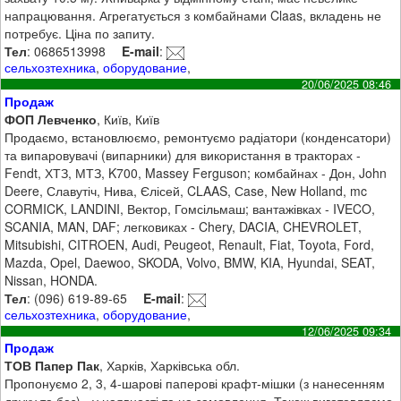
напрацювання. Агрегатується з комбайнами Claas, вкладень не
потребує. Ціна по запиту.
Тел
: 0686513998
E-mail
:
сельхозтехника
,
оборудование
,
20/06/2025 08:46
Продаж
ФОП Левченко
, Київ, Київ
Продаємо, встановлюємо, ремонтуємо радіатори (конденсатори)
та випаровувачі (випарники) для використання в тракторах -
Fendt, ХТЗ, МТЗ, K700, Massey Ferguson; комбайнах - Дон, John
Deere, Славутіч, Нива, Єлісей, CLAAS, Сase, New Holland, mc
CORMICK, LANDINI, Вектор, Гомсільмаш; вантажівках - IVECO,
SCANIA, MAN, DAF; легковиках - Chery, DACIA, CHEVROLET,
Mitsubishi, CITROEN, Audi, Peugeot, Renault, Fiat, Toyota, Ford,
Mazda, Opel, Daewoo, SKODA, Volvo, BMW, KIA, Hyundai, SEAT,
Nissan, HONDA.
Тел
: (096) 619-89-65
E-mail
:
сельхозтехника
,
оборудование
,
12/06/2025 09:34
Продаж
ТОВ Папер Пак
, Харків, Харківська обл.
Пропонуємо 2, 3, 4-шарові паперові крафт-мішки (з нанесенням