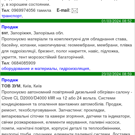
у, в хорошем состоянии.
Тел
: 0969974056 тамила
E-mail
:
транспорт
,
01/03/2024 08:52
Продаж
svr
, Запоріжжя, Запорізька обл.
Пропонуємо матеріали та комплектуючі для обладнання става,
басейну, копанки, накопичувача: геомембрани, мембрани, плівка
для гидроізоляції, брезент, полог накриття, навіс, підложка,
укриття, тент морозостійкий багаторічний.
Тел
: 0684085909
оборудование и материалы
,
гидроизоляция
,
23/02/2024 08:59
Продаж
ТОВ ЗУМ
, Київ, Київ
Пропонуємо автономний повітряний дизельний обігрівач салону -
Clove CL D2000/D4000 kWt на 12 або 24 вольта. Системи
кондиціювання та опалення вантажних автомобілів. Продаж,
ремонт, техобслуговування. Запчастини: прокладки,
випарювальні сіточки та камери згоряння, датчики та індикатори,
свічки розжарювання, елементи керування, паливні насоси,
помпи, нагнітачі повітря, корпусні деталі та теплообмінники,
вихлопні труби, глушники, елементи паливної системи. Доставка