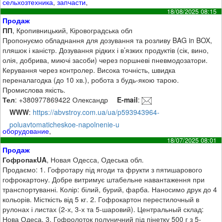
сельхозтехника
,
запчасти
,
18/08/2025 08:15
Продаж
ПП
, Кропивницький, Кіровоградська обл
Пропонуємо обладнання для дозування та розливу BAG in BOX,
пляшок і каністр. Дозування рідких і в’язких продуктів (сік, вино,
олія, добрива, миючі засоби) через поршневі пневмодозатори.
Керування через контролер. Висока точність, швидка
переналагодка (до 10 хв.), робота з будь-якою тарою.
Промислова якість.
Тел
: +380977869422 Олександр
E-mail
:
WWW
:
https://abvstroy.com.ua/ua/p593943964-
poluavtomaticheskoe-napolnenie-u
оборудование
,
18/07/2025 08:01
Продаж
ГофропакUA
, Новая Одесса, Одеська обл.
Продаємо: 1. Гофротару під ягоди та фрукти з пятишарового
гофрокартону. Добре витримує штабельне навантаження при
транспортуванні. Колір: білий, бурий, фарба. Наносимо друк до 4
кольорів. Місткість від 5 кг. 2. Гофрокартон перестилочный в
рулонах і листах (2-х, 3-х та 5-шаровий). Центральный склад:
Нова Одеса. 3. Гофролоток полуничний під пінетку 500 г з 5-