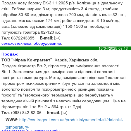
Продам нову борону БК-3НН 2025 р/в. Колісница в ідеальному
стіні. Робоча ширина 3 м; продуктивність 3-4 га/год.; глибина
обробки 30-60 мм; діаметр колеса 700 мм; кількість коліс 32 шт.;
відстань між колесами 174 мм; робоча швидкість 8-15 км/год.;
вага (залежно від комплектації) 1150-1500 кг; необхідна
потужність трактора 82-120 к.с.
Тел
: 0672243855
E-mail
:
сельхозтехника
,
оборудование
,
16/04/2025 08:13
Продаж
ТОВ "Фірма Контрагент"
, Харків, Харківська обл.
Продам гігрометр Віт-2, гігрометр для вимірювання вологості
Віт-1. Застосовується для вимірювання відносної вологості
повітря та температури. Метод вимірювання відносної вологості
гігрометром психрометричним ґрунтується на залежності між
вологістю повітря та психрометричною різницею показань
“сухого” та “зволоженого” термометрів, що перебувають у
термодинамічній рівновазі з навколишнім середовищем. Ціна на
гігрометри віт-1 та Віт-2 = 564 грн. (з Пдв).
Тел
: (098) 842-82-06
E-mail
:
WWW
:
http://contragent.com.ua/produktsiya/meritel-sit/datchiki-
temperatury-
оборудование
,
инстрцументіы
,