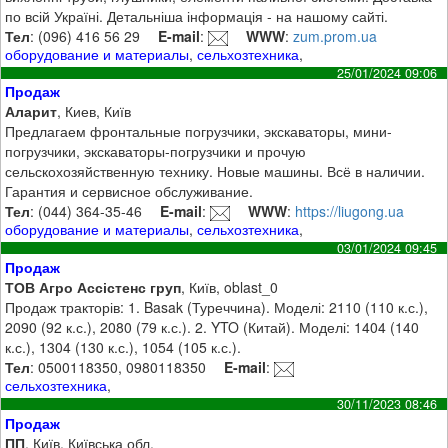
по всій Україні. Детальніша інформація - на нашому сайті.
Тел
: (096) 416 56 29
E-mail
:
WWW
:
zum.prom.ua
оборудование и материалы
,
сельхозтехника
,
25/01/2024 09:06
Продаж
Аларит
, Киев, Київ
Предлагаем фронтальные погрузчики, экскаваторы, мини-
погрузчики, экскаваторы-погрузчики и прочую
сельскохозяйственную технику. Новые машины. Всё в наличии.
Гарантия и сервисное обслуживание.
Тел
: (044) 364-35-46
E-mail
:
WWW
:
https://liugong.ua
оборудование и материалы
,
сельхозтехника
,
03/01/2024 09:45
Продаж
ТОВ Агро Ассістенс груп
, Київ, oblast_0
Продаж тракторів: 1. Basak (Туреччина). Моделі: 2110 (110 к.с.),
2090 (92 к.с.), 2080 (79 к.с.). 2. YTO (Китай). Моделі: 1404 (140
к.с.), 1304 (130 к.с.), 1054 (105 к.с.).
Тел
: 0500118350, 0980118350
E-mail
:
сельхозтехника
,
30/11/2023 08:46
Продаж
ПП
, Київ, Київська обл.