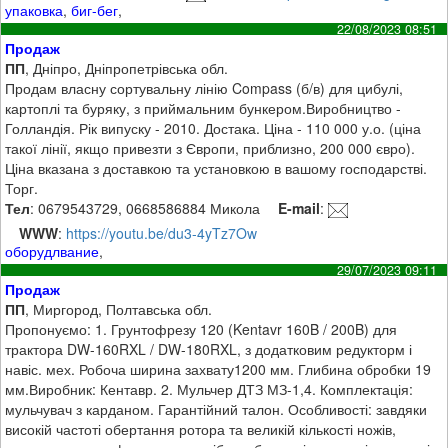
упаковка
,
биг-бег
,
22/08/2023 08:51
Продаж
ПП
, Дніпро, Дніпропетрівська обл.
Продам власну сортувальну лінію Compass (б/в) для цибулі,
картоплі та буряку, з приймальним бункером.Виробництво -
Голландія. Рік випуску - 2010. Достака. Ціна - 110 000 у.о. (ціна
такої лінії, якщо привезти з Європи, приблизно, 200 000 євро).
Ціна вказана з доставкою та установкою в вашому господарстві.
Торг.
Тел
: 0679543729, 0668586884 Микола
E-mail
:
WWW
:
https://youtu.be/du3-4yTz7Ow
оборудлвание
,
29/07/2023 09:11
Продаж
ПП
, Миргород, Полтавська обл.
Пропонуємо: 1. Грунтофрезу 120 (Kentavr 160B / 200B) для
трактора DW-160RXL / DW-180RXL, з додатковим редукторм і
навіс. мех. Робоча ширина захвату1200 мм. Глибина обробки 19
мм.Виробник: Кентавр. 2. Мульчер ДТЗ МЗ-1,4. Комплектація:
мульчувач з карданом. Гарантійний талон. Особливості: завдяки
високій частоті обертання ротора та великій кількості ножів,