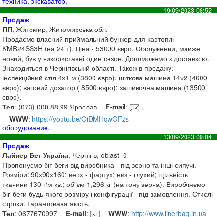
техника
,
экскаватор
,
19/09/2023 08:52
Продаж
ПП
, Житомир, Житомирська обл.
Продаємо власний приймальний бункер для картоплі
KMR24SS3H (на 24 т). Ціна - 53000 євро. Обслужений, майже
новий, був у використанні один сезон. Допоможемо з доставкою.
Знаходиться в Чернігівській області. Також в продажу:
інспекційний стіл 4х1 м (3800 євро); щіткова машина 14х2 (4000
євро); ваговий дозатор ( 8500 євро); зашивочна машина (13500
євро).
Тел
: (073) 000 88 99 Ярослав
E-mail
:
WWW
:
https://youtu.be/OiDMHqwGFzs
оборудование
,
13/09/2023 09:04
Продаж
Лайнер Бег Україна
, Чернігів, oblast_0
Пропонуємо біг-беги від виробника - під зерно та інші сипучі.
Розміри: 90х90х160; верх - фартух; низ - глухий; щільність
тканини 130 г/м кв.; об"єм 1,296 кг (на тону зерна). Виробляємо
біг-беги будь-якого розміру і конфігурації - під замовлення. Стислі
строки. Гарантована якість.
Тел
: 0677670997
E-mail
:
WWW
:
http://www.linerbag.in.ua