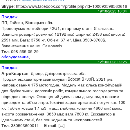
Skype
: https://www.facebook.com/profile.php?id=100092598562616
19/10/2023 10:04
Продаж
ПП
, Гайсин, Вінницька обл.
Пропонуємо контейнери 42G1, в гарному стані. Є кількість.
Зовнішні розміри: довжина: 12192 мм; ширина: 2438 мм; висота:
2591 мм. Вага: 3750 кг. Об'єм: 67 м³. Ціна 3500-3700$.
Завантаження наше. Самовивіз.
Тел
: 098-565-05-29
оборудование
,
12/10/2023 09:25
Продаж
АгроКвартал
, Днепр, Дніпропетрівська обл.
Продам екскаватор-навантажувач Bobcat B730R, 2021 р/в,
напрацювання 175 мотогодин. Модель має кілька конфігурацій
для будівельних, дорожніх робіт, комунального господарства та
підрядних послуг. Оснащений дизельним двигуном, з повним
приводом та об'єм літри.Технічні характеристики: потужність 100
к.с.; об'єм ковша 1,1 м3; макс. глибина копання 4600 мм; макс.
висота розвантаження: 3850 мм; вага 7800 кг. Екскаватор в
ідеальному стані, без пошкоджень та несправностей.
Тел
: 380503600011
E-mail
: