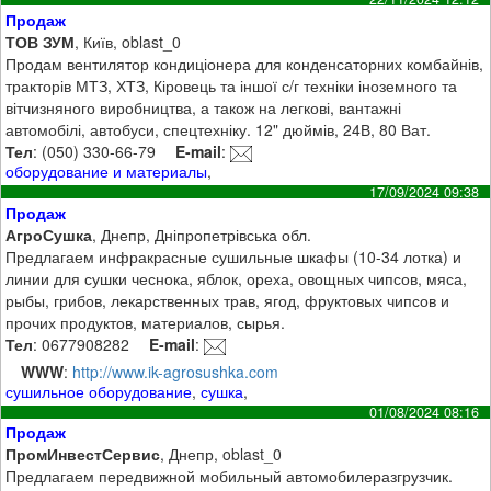
Продаж
ТОВ ЗУМ
, Київ, oblast_0
Продам вентилятор кондиціонера для конденсаторних комбайнів,
тракторів МТЗ, ХТЗ, Кіровець та іншої с/г техніки іноземного та
вітчизняного виробництва, а також на легкові, вантажні
автомобілі, автобуси, спецтехніку. 12" дюймів, 24В, 80 Ват.
Тел
: (050) 330-66-79
E-mail
:
оборудование и материалы
,
17/09/2024 09:38
Продаж
АгроСушка
, Днепр, Дніпропетрівська обл.
Предлагаем инфракрасные сушильные шкафы (10-34 лотка) и
линии для сушки чеснока, яблок, ореха, овощных чипсов, мяса,
рыбы, грибов, лекарственных трав, ягод, фруктовых чипсов и
прочих продуктов, материалов, сырья.
Тел
: 0677908282
E-mail
:
WWW
:
http://www.ik-agrosushka.com
сушильное оборудование
,
сушка
,
01/08/2024 08:16
Продаж
ПромИнвестСервис
, Днепр, oblast_0
Предлагаем передвижной мобильный автомобилеразгрузчик.