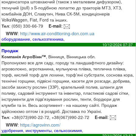
конденсатора штовхаючий (також з металевим дифузором),
тягнучий (pull) з S-подібною лопаттю до тракторів МТЗ, ХТЗ,
комбайнів ДОН, Славутич, Нива СК-5М, кондиціонерів
VolksWaggen, Fiat, Ford та інших.
Тел
: (050) 330-66-79
E-mail
:
WWW
:
http://www.air-conditioning-don.com.ua
оборудование
,
сельхозтехника
,
10/12/2024 07:37
Продаж
Компанія АгроВінн™
, Вінниця, Вінницька обл.
Пропонуємо все для саду, городу та ландшафтного дизайну:
агроволокно, агротканина, мульчуюча плівка, теплична плівка,
торф, кислий торф для лохини, торф'яні субстрати, соснова кора,
технічні горщики, підвісні горщики, касети для розсади, добрива,
засоби захисту рослин (ЗЗР), крапельний полив, шланги для
поливу, садовий інструмент та інвентар, пластикові садові сітки,
інструменти для підв'язування рослин, тенти, бордюри для
клумби та ін. Весь асортимент - на нашому сайті. Продаж
здійснюємо оптом і в роздріб. Доставка по Україні.
Тел
: +38(073)990-22-72, +38(067)990-22-72
E-mail
:
WWW
:
https://agrovinn.com/
удобрения
,
инструменты
,
сельхозхимия
,
22/11/2024 12:12