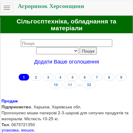
Агроринок Херсонщини
Toggle
navigation
Сільгосптехніка, обладнання та
матеріали
Додати Ваше оголошення
1
2
3
4
5
6
7
8
9
...
10
11
32
Продаж
Підприємство
, Харьков, Харківська обл.
Пропонуємо мішки паперові 2-3-шарові для сипучих продуктів та
матеріалів. Місткість 10-25 кг.
Тел
: 0675721350
упаковка
,
мешок
,