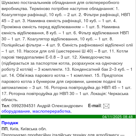
Шукаємо постачальників обладнання для олієпереробного
виробництва. Терміново потрібне наступне обладнання: 1.
Коагулятори рафінації, 10 куб. – 2 шт. 2. Фільтри рафінації, НВП
45 – 2 шт. 3. Намивна ємність рафінації, 10 куб. – 1 шт. 4.
Проміжна ємність перед відбілюванням – 1 шт. 5. Намивна
ємність відбілювання, 8 куб. – 1 шт. 6. Фільтр відбілювання НВП
30 – 1 шт. 7. Коагулятор відбілювання, 10 куб. – 1 шт. 8.
Поліцейські фільтри – 4 шт. 9. Ємність рафінованої відбіленої олії
– 1 шт. 10. Насоси для олії (шестеренні Ш 40) – 8 шт. 11. Котли
парові твердопаливні Е-0.8 – 3 шт. 12. Хімводоочистка
(підбирається за паспортом котла, розрахунок на одночасну
роботу 2 котлів) – 3 комплекти. 13. Конденсатний бак 2–3 куб. – 1
шт. 14. Обв’язка парового котла – 1 комплект. 15. Предтопок
парового котла з бункером для сировини, шнеком подачі та
автоматикою – 3 шт. 16. Роторна повітродуйка до НВП 45 – 1 шт.
17. Роторна повітродуйка до НВП 30 – 1 шт. Локація: Черкаська
область.
Тел
: 0992394531 Андрій Олександрович
E-mail
:
оборудование
,
маслопереработка
,
04/11/2025 08:48
Продаж
ПП
, Київ, Київська обл.
Пропонуємо професійну італійську техніку для агробізнесу —