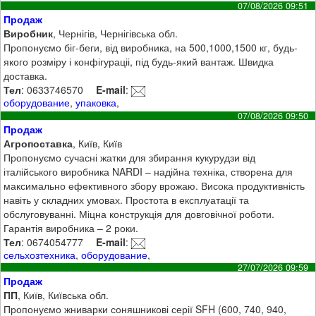
07/08/2026 09:51
Продаж
Виробник
, Чернігів, Чернігівська обл.
Пропонуємо біг-беги, від виробника, на 500,1000,1500 кг, будь-
якого розміру і конфігураціі, під будь-який вантаж. Швидка
доставка.
Тел
: 0633746570
E-mail
:
оборудование
,
упаковка
,
07/08/2026 09:50
Продаж
Агропоставка
, Київ, Київ
Пропонуємо сучасні жатки для збирання кукурудзи від
італійського виробника NARDI – надійна техніка, створена для
максимально ефективного збору врожаю. Висока продуктивність
навіть у складних умовах. Простота в експлуатації та
обслуговуванні. Міцна конструкція для довговічної роботи.
Гарантія виробника – 2 роки.
Тел
: 0674054777
E-mail
:
сельхозтехника
,
оборудование
,
27/07/2026 09:59
Продаж
ПП
, Київ, Київська обл.
Пропонуємо жниварки соняшникові серії SFH (600, 740, 940,