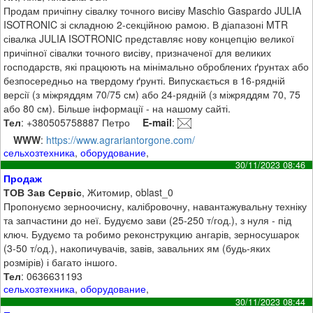
Продам причіпну сівалку точного висіву Maschio Gaspardo JULIA
ISOTRONIC зі складною 2-секційною рамою. В діапазоні MTR
сівалка JULIA ISOTRONIC представляє нову концепцію великої
причіпної сівалки точного висіву, призначеної для великих
господарств, які працюють на мінімально оброблених ґрунтах або
безпосередньо на твердому ґрунті. Випускається в 16-рядній
версії (з міжряддям 70/75 см) або 24-рядній (з міжряддям 70, 75
або 80 см). Більше інформації - на нашому сайті.
Тел
: +380505758887 Петро
E-mail
:
WWW
:
https://www.agrariantorgone.com/
сельхозтехника
,
оборудование
,
30/11/2023 08:46
Продаж
ТОВ Зав Сервіс
, Житомир, oblast_0
Пропонуємо зерноочисну, калібровочну, навантажувальну техніку
та запчастини до неї. Будуємо зави (25-250 т/год.), з нуля - під
ключ. Будуємо та робимо реконструкцию ангарів, зерносушарок
(3-50 т/од.), накопичувачів, завів, завальних ям (будь-яких
розмірів) і багато іншого.
Тел
: 0636631193
сельхозтехника
,
оборудование
,
30/11/2023 08:44