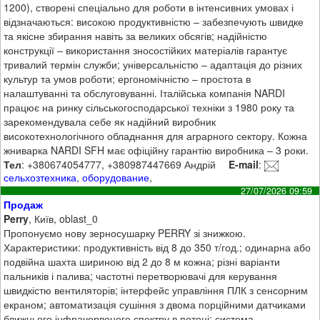
1200), створені спеціально для роботи в інтенсивних умовах і
відзначаються: високою продуктивністю – забезпечують швидке
та якісне збирання навіть за великих обсягів; надійністю
конструкції – використання зносостійких матеріалів гарантує
тривалий термін служби; універсальністю – адаптація до різних
культур та умов роботи; ергономічністю – простота в
налаштуванні та обслуговуванні. Італійська компанія NARDI
працює на ринку сільськогосподарської техніки з 1980 року та
зарекомендувала себе як надійний виробник
високотехнологічного обладнання для аграрного сектору. Кожна
жниварка NARDI SFH має офіційну гарантію виробника – 3 роки.
Тел
: +380674054777, +380987447669 Андрій
E-mail
:
сельхозтехника
,
оборудование
,
27/07/2026 09:59
Продаж
Perry
, Київ, oblast_0
Пропонуємо нову зерносушарку PERRY зі знижкою.
Характеристики: продуктивність від 8 до 350 т/год.; одинарна або
подвійна шахта шириною від 2 до 8 м кожна; різні варіанти
пальників і палива; частотні перетворювачі для керування
швидкістю вентиляторів; інтерфейс управління ПЛК з сенсорним
екраном; автоматизація сушіння з двома порційними датчиками
ближнього інфрачервоного спектру в потоці; система