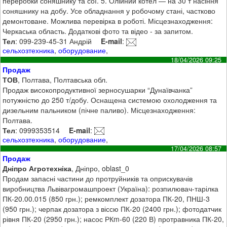
переробки соняшнику та сої. 5. Олійний котел — на 30 т насіння
соняшнику на добу. Усе обладнання у робочому стані, частково
демонтоване. Можлива перевірка в роботі. Місцезнаходження:
Черкаська область. Додаткові фото та відео - за запитом.
Тел
: 099-239-45-31 Андрій
E-mail
:
сельхозтехника
,
оборудование
,
18/04/2026 09:25
Продаж
ТОВ
, Полтава, Полтавська обл.
Продаж високопродуктивної зерносушарки “Дунаївчанка”
потужністю до 250 т/добу. Оснащена системою охолодження та
дизельним пальником (пічне паливо). Місцезнаходження:
Полтава.
Тел
: 0999353514
E-mail
:
сельхозтехника
,
оборудование
,
17/04/2026 08:57
Продаж
Дніпро Агротехніка
, Дніпро, oblast_0
Продам запасні частини до протруйників та оприскувачів
виробництва Львівагромашпроект (Україна): розпилювач-тарілка
ПК-20.00.015 (850 грн.); ремкомплект дозатора ПК-20, ПНШ-3
(950 грн.); черпак дозатора з віссю ПК-20 (2400 грн.); фотодатчик
рівня ПК-20 (2950 грн.); насос РКm-60 (220 В) протравника ПК-20,