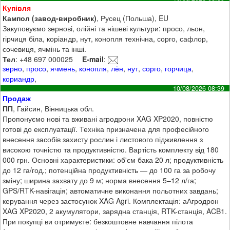
Купівля
Кампол (завод-виробник)
, Русец (Польша), EU
Закуповуємо зернові, олійні та нішеві культури: просо, льон,
гірчиця біла, коріандр, нут, конопля технічна, сорго, сафлор,
сочевиця, ячмінь та інші.
Тел
: +48 697 000025
E-mail
:
зерно
,
просо
,
ячмень
,
конопля
,
лён
,
нут
,
сорго
,
горчица
,
кориандр
,
10/08/2026 08:39
Продаж
ПП
, Гайсин, Вінницька обл.
Пропонуємо нові та вживані агродрони XAG XP2020, повністю
готові до експлуатації. Техніка призначена для професійного
внесення засобів захисту рослин і листового підживлення з
високою точністю та продуктивністю. Вартість комплекту від 180
000 грн. Основні характеристики: об'єм бака 20 л; продуктивність
до 12 га/год.; потенційна продуктивність — до 100 га за робочу
зміну; ширина захвату до 9 м; норма внесення 5–12 л/га;
GPS/RTK-навігація; автоматичне виконання польотних завдань;
керування через застосунок XAG Agri. Комплектація: аАгродрон
XAG XP2020, 2 акумулятори, зарядна станція, RTK-станція, ACB1.
При покупці ви отримуєте: безкоштовне навчання пілота