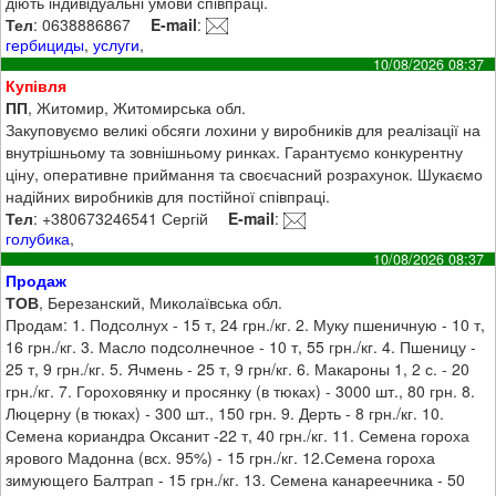
діють індивідуальні умови співпраці.
Тел
: 0638886867
E-mail
:
гербициды
,
услуги
,
10/08/2026 08:37
Купівля
ПП
, Житомир, Житомирська обл.
Закуповуємо великі обсяги лохини у виробників для реалізації на
внутрішньому та зовнішньому ринках. Гарантуємо конкурентну
ціну, оперативне приймання та своєчасний розрахунок. Шукаємо
надійних виробників для постійної співпраці.
Тел
: +380673246541 Сергій
E-mail
:
голубика
,
10/08/2026 08:37
Продаж
ТОВ
, Березанский, Миколаївська обл.
Продам: 1. Подсолнух - 15 т, 24 грн./кг. 2. Муку пшеничную - 10 т,
16 грн./кг. 3. Масло подсолнечное - 10 т, 55 грн./кг. 4. Пшеницу -
25 т, 9 грн./кг. 5. Ячмень - 25 т, 9 грн/кг. 6. Макароны 1, 2 с. - 20
грн./кг. 7. Гороховянку и просянку (в тюках) - 3000 шт., 80 грн. 8.
Люцерну (в тюках) - 300 шт., 150 грн. 9. Дерть - 8 грн./кг. 10.
Семена кориандра Оксанит -22 т, 40 грн./кг. 11. Семена гороха
ярового Мадонна (всх. 95%) - 15 грн./кг. 12.Семена гороха
зимующего Балтрап - 15 грн./кг. 13. Семена канареечника - 50