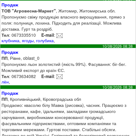
Продаж
ТОВ "Агровесна-Маркет"
, Житомир, Житомирська обл.
Пропонуємо свіжу продукцію власного вирощування, прямо з
поля: полуниця, лохина. Підходить для реалізації. Можлива
доставка. Гурт та роздріб.
Тел
: 0673335510
E-mail
:
клубника
,
ягоды
,
голубика
,
10/08/2026 08:38
Продаж
ПП
, Рівне, oblast_0
Пропонуємо льон золотистий (якість 99%). Фасування: біг-бег.
Можливий експорт до країн ЄС.
Тел
: 0673634082
E-mail
:
лён
,
10/08/2026 08:38
Продаж
ПП
, Кропивни́цький, Кіровоградська обл
Продаємо: квасолю білу Мавка (рисовка), часник. Працюємо з
ресторанами, кафе, їдальнями, закладами громадського
харчування, виробниками консервованої продукції,
фасувальними підприємствами, оптовими компаніями та
торговими мережами. Гуртові поставки. Стабільні обсяги.
Доставка по всій Україні. Готівковий та безготівковий розрахунок