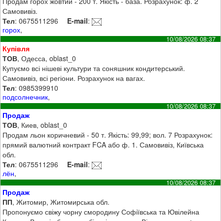
Продам горох жовтий - 200 т. Якість - база. Розрахунок: ф. 2
Самовивіз.
Тел
: 0675511296
E-mail
:
горох
,
10/08/2026 08:37
Купівля
ТОВ
, Одесса, oblast_0
Купуємо всі нішеві культури та соняшник кондитерський.
Самовивіз, всі регіони. Розрахунок на вагах.
Тел
: 0985399910
подсолнечник
,
10/08/2026 08:37
Продаж
ТОВ
, Киев, oblast_0
Продам льон коричневий - 50 т. Якість: 99,99; вол. 7 Розрахунок:
прямий валютний контракт FCA або ф. 1. Самовивіз, Київська
обл.
Тел
: 0675511296
E-mail
:
лён
,
10/08/2026 08:37
Продаж
ПП
, Житомир, Житомирська обл.
Пропонуємо свіжу чорну смородину Софіївська та Ювілейна