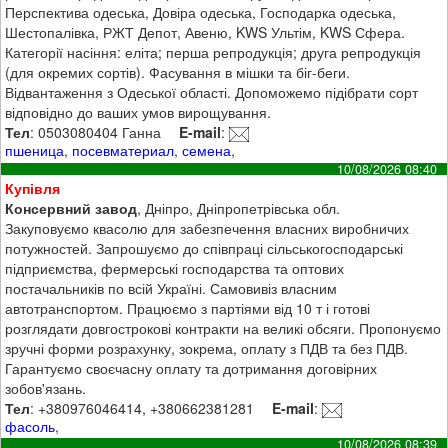
Перспектива одеська, Довіра одеська, Господарка одеська,
Шестопалівка, РЖТ Депот, Авеню, KWS Ультім, KWS Сфера.
Категорії насіння: еліта; перша репродукція; друга репродукція
(для окремих сортів). Фасування в мішки та біг-беги.
Відвантаження з Одеської області. Допоможемо підібрати сорт
відповідно до ваших умов вирощування.
Тел
: 0503080404 Ганна
E-mail
:
пшеница
,
посевматериал
,
семена
,
10/08/2026 08:40
Купівля
Консервний завод
, Дніпро, Дніпропетрівська обл.
Закуповуємо квасолю для забезпечення власних виробничих
потужностей. Запрошуємо до співпраці сільськогосподарські
підприємства, фермерські господарства та оптових
постачальників по всій Україні. Самовивіз власним
автотранспортом. Працюємо з партіями від 10 т і готові
розглядати довгострокові контракти на великі обсяги. Пропонуємо
зручні форми розрахунку, зокрема, оплату з ПДВ та без ПДВ.
Гарантуємо своєчасну оплату та дотримання договірних
зобов'язань.
Тел
: +380976046414, +380662381281
E-mail
:
фасоль
,
10/08/2026 08:39