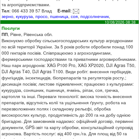
та агропідприємствами.
Тел
: 066 433 39 57 Влад
E-mail
:
зерно
,
кукуруза
,
просо
,
пшеница
,
соя
,
подсолнечник
,
10/08/2026 08:38
Послуги
ПП
, Рівне, Рівенська обл.
Виконуємо обробку сільськогосподарських культур агродронами
по всій території України. За 5 років роботи обробили понад 100
000 гектарів посівів. Співпрацюємо з агрохолдингами,
фермерськими господарствами та приватними агровиробниками.
Наш парк агродронів: XAG P100 Pro, XAG XP2020, DJI Agras T50,
DJI Agras T40, DJI Agras T100. Види робіт: внесення гербіцидів,
фунгіцидів, інсектицидів, біопрепаратів та регуляторів росту.;
десикація посівів; листове підживлення; працюємо з культурами:
кукурудза, соняшник, пшениця, ячмінь, ріпак, соя, гречка,
картопля та інші. Переваги технології: висока точність внесення
препаратів, відсутність колії та ущільнення ґрунту, робота на
перезволожених полях і складному рельєфі, обробка
високорослих культур, продуктивність до 200 га на добу однією
бригадою. Для замовників надаємо: офіційний договір, первинні
документи, GPS-звіт та карту обробки, консультаційний супровід
агронома. Вартість послуг: від 400 грн./га. Для площ від 50 га