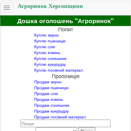
Агроринок Херсонщини
Toggle
navigation
Дошка оголошень "Агроринок"
Попит
Куплю зерно
Куплю пшеницю
Куплю сою
Куплю ячмінь
Куплю соняшник
Куплю кукурудзу
Куплю посівний матеріал
Пропозиція
Продам зерно
Продам пшеницю
Продам сою
Продам ячмінь
Продам соняшник
Продам кукурудзу
Продам посівний матеріал