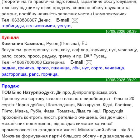
(теоретична та практична підготовка), гарантійне обслуговування,
технічну підтримку після продажу, сервісне обслуговування та
ремонт, постійну наявність запасних частин і комплектуючих.
Тел
: 0638886867 Денис
E-mail
:
гербициды
,
сельхозхимия
,
услуги
,
10/08/2026 08:39
Купівля
Компания Камполь
, Русец (Польша), EU
Закупаем: расторопшу, лен, вику, сафлор, горчицу, нут, чечевицу,
рапс, сорго, просо, редьку, гречку и пр. DAP Русец.
Тел
: +48697000008 Екатерина
E-mail
:
редька
,
гречиха
,
просо
,
пшеница
,
лён
,
нут
,
сорго
,
чечевица
,
расторопша
,
рапс
,
горчица
,
10/08/2026 08:39
Продаж
ТОВ Бінс Натурпродукт
, Дніпро, Дніпропетрівська обл.
Пропонуємо сортову квасолю власного виробництва - більше 20
сортів: Чорна дрібна, Шоколадниця, Біла кругла, Кідні, Ластівка,
Пінто, Мавка, Рубін, Фава, Томатка, Ліма та інші. Продукція
проходить контроль якості, ретельно очищена, без домішок і
механічних пошкоджень, відповідає вимогам харчової
промисловості та стандартам якості. Мінімальний обсяг - від 5 т.
Можливе формування партій більшого обсягу - під замовлення.