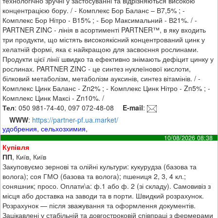
технологічно зручні у застосуванні та відрізняються високою
концентрацією бору. / - Комплекс Бор Баланс – В7,5% ; -
Комплекс Бор Нітро - В15% ; - Бор Максимальний - В21%. / -
PARTNER ZINC - лінія в асортименті PARTNER™, в яку входить
три продукти, що містять високоякісний концентрований цинк у
хелатній формі, яка є найкращою для засвоєння рослинами.
Продукти цієї лінії швидко та ефективно знімають дефіцит цинку у
рослинах. PARTNER ZINC - це синтез нуклеїнової кислоти,
білковий метаболізм, метаболізм ауксинів, синтез вітамінів. / -
Комплекс Цинк Баланс - Zn2% ; - Комплекс Цинк Нітро - Zn5% ; -
Комплекс Цинк Максі - Zn10%. /
Тел
: 050 981-74-40, 097 072-48-08
E-mail
:
WWW
:
https://partner-pf.ua.market/
удобрения
,
сельхозхимия
,
10/08/2026 08:38
Купівля
ПП
, Київ, Київ
Закуповуємо зернові та олійні культури: кукурудза (базова та
волога); соя ГМО (базова та волога); пшениця 2, 3, 4 кл.;
соняшник; просо. Оплати\а: ф.1 або ф. 2 (зі складу). Самовивіз з
місця або доставка на заводи та в порти. Швидкий розрахунок.
Розрахунок — після зважування та оформлення документів.
Зацікавлені у стабільній та довгостроковій співпраці з фермерами