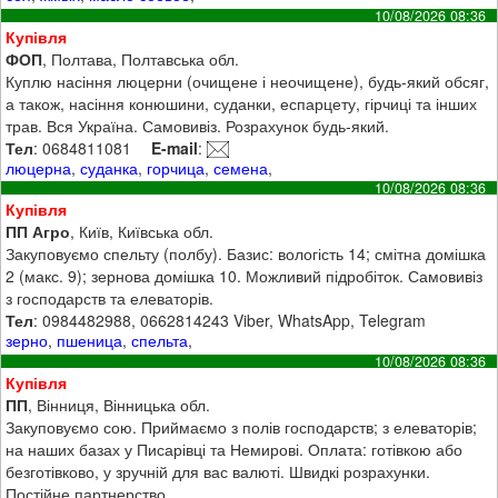
10/08/2026 08:36
Купівля
ФОП
, Полтава, Полтавська обл.
Куплю насіння люцерни (очищене і неочищене), будь-який обсяг,
а також, насіння конюшини, суданки, еспарцету, гірчиці та інших
трав. Вся Україна. Самовивіз. Розрахунок будь-який.
Тел
: 0684811081
E-mail
:
люцерна
,
суданка
,
горчица
,
семена
,
10/08/2026 08:36
Купівля
ПП Агро
, Київ, Київська обл.
Закуповуємо спельту (полбу). Базис: вологість 14; смітна домішка
2 (макс. 9); зернова домішка 10. Можливий підробіток. Самовивіз
з господарств та елеваторів.
Тел
: 0984482988, 0662814243 Viber, WhatsApp, Telegram
зерно
,
пшеница
,
спельта
,
10/08/2026 08:36
Купівля
ПП
, Вінниця, Вінницька обл.
Закуповуємо сою. Приймаємо з полів господарств; з елеваторів;
на наших базах у Писарівці та Немирові. Оплата: готівкою або
безготівково, у зручній для вас валюті. Швидкі розрахунки.
Постійне партнерство.