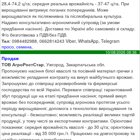
28,4-74,2 ц/га; середня реальна врожайність - 37-47 ц/га. При
вирощуванні витримує поганих попередників. Може
вирощуватися як післяжнивна та післязбиральна культура.
Надамо консультативно-агрономічний супровід (за умови
придбання насіння). Доставка по Україні або самовивіз зі складу.
Ф/о безготівкова з ПДВ/без ПДВ.
Тел
: 0984482988, 0662814243 Viber, WhatsApp, Telegram
просо
,
семена
,
10/08/2026 08:36
Продаж
ТОВ АгроРостСтар
, Ужгород, Закарпатьська обл.
Пропонуємо насіння білої квасолі та посівний матеріал гречки з
можливістю укладання контракту на викуп майбутнього врожаю.
Запрошуємо до співпраці агровиробників та фермерські
господарства по всій Україні. Переваги співпраці: гарантований
збут продукції ще на етапі придбання насіння; прямий викуп
врожаю без посередників; супровід агронома протягом усього
періоду вирощування; допомога з технологією вирощування та
консультації - безкоштовно; можливість реалізації великих партій
продукції, у тому числі за експортними контрактами. Орієнтовні
показники: середня врожайність квасолі - до 30 ц/га; орієнтовна
ціна реалізації - від 35 000 грн./т. Працюємо на довгострокову та
надійну співпрацю з виробниками.