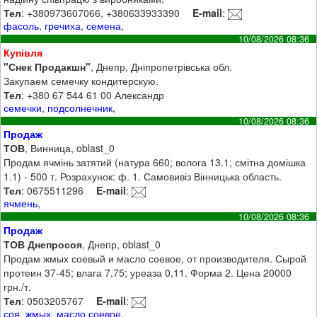
Тел
: +380973607066, +380633933390
E-mail
:
фасоль
,
гречиха
,
семена
,
10/08/2026 08:36
Купівля
"Снек Продакшн"
, Днепр, Дніпропетрівська обл.
Закупаем семечку кондитерскую.
Тел
: +380 67 544 61 00 Александр
семечки
,
подсолнечник
,
10/08/2026 08:36
Продаж
ТОВ
, Винница, oblast_0
Продам ячмінь затятий (натура 660; волога 13.1; смітна домішка
1.1) - 500 т. Розрахунок: ф. 1. Самовивіз Вінницька область.
Тел
: 0675511296
E-mail
:
ячмень
,
10/08/2026 08:36
Продаж
ТОВ Днепросоя
, Днепр, oblast_0
Продам жмых соевый и масло соевое, от производителя. Сырой
протеин 37-45; влага 7,75; уреаза 0,11. Форма 2. Цена 20000
грн./т.
Тел
: 0503205767
E-mail
:
соя
,
жмых
,
масло соевое
,