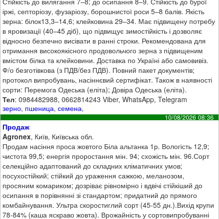
Стійкість до вилягання 7–8; до осипання 8–9. Стійкість до бурої
іржі, септоріозу, фузаріозу, борошнистої роси 5–8 балів. Якість
зерна: білок13,3–14,6; клейковина 29–34. Має підвищену потребу
в яровизації (40–45 діб), що підвищує зимостійкість і дозволяє
відносно безпечно висівати в ранні строки. Рекомендована для
отримання високоякісного продовольчого зерна з підвищеним
вмістом білка та клейковини. Доставка по Україні або самовивіз.
Ф/о безготівкова (з ПДВ/без ПДВ). Повний пакет документів;
протокол випробувань, насіннєвий сертифікат. Також в наявності
сорти: Перемога Одеська (еліта); Довіра Одеська (еліта).
Тел
: 0984482988, 0662814243 Viber, WhatsApp, Telegram
зерно
,
пшеница
,
семена
,
10/08/2026 08:36
Продаж
Agronex
, Київ, Київська обл.
Продам насіння проса жовтого Біла альтанка 1р. Вологість 12,9;
чистота 99,5; енергія проростання мін. 94; схожість мін. 96.Сорт
селекційно адаптований до складних кліматичних умов;
посухостійкий; стійкий до ураження сажкою, меланозом,
просяним комариком; дозріває рівномірно і вдвічі стійкіший до
осипання в порівнянні зі стандартом; придатний до прямого
комбайнування. Ультра скоростиглий сорт (45-55 дн.).Вихід крупи
78-84% (каша яскраво жовта). Врожайність у сортовипробуванні