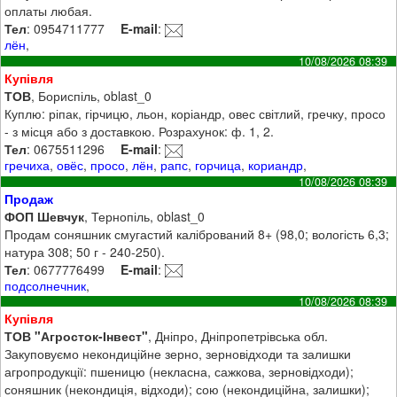
оплаты любая.
Тел
: 0954711777
E-mail
:
лён
,
10/08/2026 08:39
Купівля
ТОВ
, Бориспіль, oblast_0
Куплю: ріпак, гірчицю, льон, коріандр, овес світлий, гречку, просо
- з місця або з доставкою. Розрахунок: ф. 1, 2.
Тел
: 0675511296
E-mail
:
гречиха
,
овёс
,
просо
,
лён
,
рапс
,
горчица
,
кориандр
,
10/08/2026 08:39
Продаж
ФОП Шевчук
, Тернопіль, oblast_0
Продам соняшник смугастий калібрований 8+ (98,0; вологість 6,3;
натура 308; 50 г - 240-250).
Тел
: 0677776499
E-mail
:
подсолнечник
,
10/08/2026 08:39
Купівля
ТОВ "Агросток-Інвест"
, Дніпро, Дніпропетрівська обл.
Закуповуємо некондиційне зерно, зерновідходи та залишки
агропродукції: пшеницю (некласна, сажкова, зерновідходи);
соняшник (некондиція, відходи); сою (некондиційна, залишки);