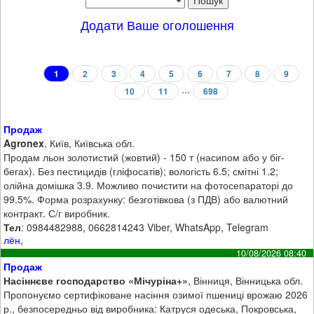
Додати Ваше оголошення
1
2
3
4
5
6
7
8
9
...
10
11
698
Продаж
Agronex
, Київ, Київська обл.
Продам льон золотистий (жовтий) - 150 т (насипом або у біг-
бегах). Без пестицидів (гліфосатів); вологість 6.5; смітні 1.2;
олійна домішка 3.9. Можливо почистити на фотосепараторі до
99.5%. Форма розрахунку: безготівкова (з ПДВ) або валютний
контракт. С/г виробник.
Тел
: 0984482988, 0662814243 Viber, WhatsApp, Telegram
лён
,
10/08/2026 08:40
Продаж
Насіннєве господарство «Мічуріна+»
, Вінниця, Вінницька обл.
Пропонуємо сертифіковане насіння озимої пшениці врожаю 2026
р., безпосередньо від виробника: Катруся одеська, Покровська,