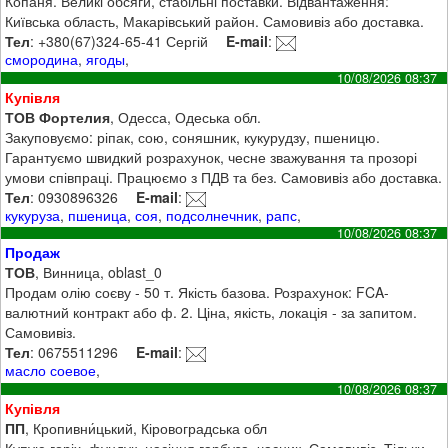
Копаня. Великі обсяги, стабільні поставки. Відвантаження:
Київська область, Макарівський район. Самовивіз або доставка.
Тел
: +380(67)324-65-41 Сергій
E-mail
:
смородина
,
ягоды
,
10/08/2026 08:37
Купівля
ТОВ Фортелия
, Одесса, Одеська обл.
Закуповуємо: ріпак, сою, соняшник, кукурудзу, пшеницю.
Гарантуємо швидкий розрахунок, чесне зважування та прозорі
умови співпраці. Працюємо з ПДВ та без. Самовивіз або доставка.
Тел
: 0930896326
E-mail
:
кукуруза
,
пшеница
,
соя
,
подсолнечник
,
рапс
,
10/08/2026 08:37
Продаж
ТОВ
, Винница, oblast_0
Продам олію соєву - 50 т. Якість базова. Розрахунок: FCA-
валютний контракт або ф. 2. Ціна, якість, локація - за запитом.
Самовивіз.
Тел
: 0675511296
E-mail
:
масло соевое
,
10/08/2026 08:37
Купівля
ПП
, Кропивни́цький, Кіровоградська обл
Купую горіх, фундук, насіння гарбуза, часник. Самовивіз. Тільки