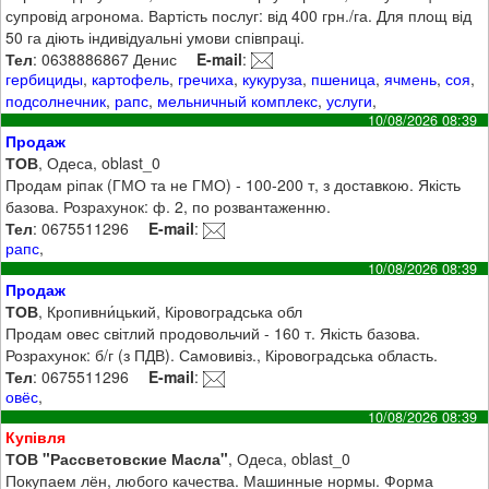
супровід агронома. Вартість послуг: від 400 грн./га. Для площ від
50 га діють індивідуальні умови співпраці.
Тел
: 0638886867 Денис
E-mail
:
гербициды
,
картофель
,
гречиха
,
кукуруза
,
пшеница
,
ячмень
,
соя
,
подсолнечник
,
рапс
,
мельничный комплекс
,
услуги
,
10/08/2026 08:39
Продаж
ТОВ
, Одеса, oblast_0
Продам ріпак (ГМО та не ГМО) - 100-200 т, з доставкою. Якість
базова. Розрахунок: ф. 2, по розвантаженню.
Тел
: 0675511296
E-mail
:
рапс
,
10/08/2026 08:39
Продаж
ТОВ
, Кропивни́цький, Кіровоградська обл
Продам овес світлий продовольчий - 160 т. Якість базова.
Розрахунок: б/г (з ПДВ). Самовивіз., Кіровоградська область.
Тел
: 0675511296
E-mail
:
овёс
,
10/08/2026 08:39
Купівля
ТОВ "Рассветовские Масла"
, Одеса, oblast_0
Покупаем лён, любого качества. Машинные нормы. Форма