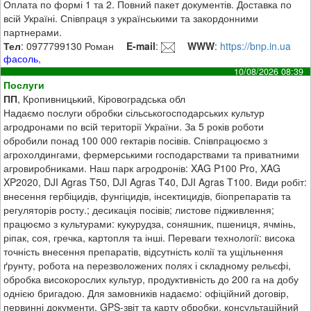
Оплата по формі 1 та 2. Повний пакет документів. Доставка по
всій Україні. Співпраця з українськими та закордонними
партнерами.
Тел
: 0977799130 Роман
E-mail
:
WWW
:
https://bnp.in.ua
фасоль
,
10/08/2026 08:39
Послуги
ПП
, Кропивницький, Кіровоградська обл
Надаємо послуги обробки сільськогосподарських культур
агродронами по всій території України. За 5 років роботи
обробили понад 100 000 гектарів посівів. Співпрацюємо з
агрохолдингами, фермерськими господарствами та приватними
агровиробниками. Наш парк агродронів: XAG P100 Pro, XAG
XP2020, DJI Agras T50, DJI Agras T40, DJI Agras T100. Види робіт:
внесення гербіцидів, фунгіцидів, інсектицидів, біопрепаратів та
регуляторів росту.; десикація посівів; листове підживлення;
працюємо з культурами: кукурудза, соняшник, пшениця, ячмінь,
ріпак, соя, гречка, картопля та інші. Переваги технології: висока
точність внесення препаратів, відсутність колії та ущільнення
ґрунту, робота на перезволожених полях і складному рельєфі,
обробка високорослих культур, продуктивність до 200 га на добу
однією бригадою. Для замовників надаємо: офіційний договір,
первинні документи, GPS-звіт та карту обробки, консультаційний