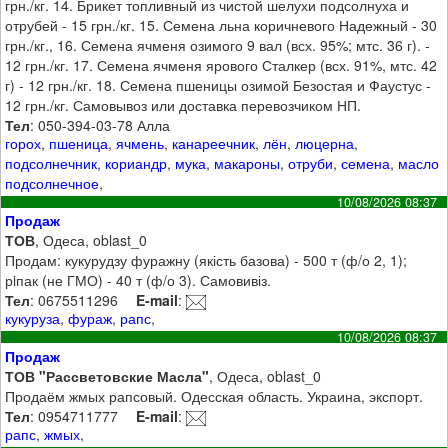
грн./кг. 14. Брикет топливный из чистой шелухи подсолнуха и
отрубей - 15 грн./кг. 15. Семена льна коричневого Надежный - 30
грн./кг., 16. Семена ячменя озимого 9 вал (всх. 95%; мтс. 36 г). -
12 грн./кг. 17. Семена ячменя ярового Сталкер (всх. 91%, мтс. 42
г) - 12 грн./кг. 18. Семена пшеницы озимой Безостая и Фаустус -
12 грн./кг. Самовывоз или доставка перевозчиком НП.
Тел
: 050-394-03-78 Алла
горох
,
пшеница
,
ячмень
,
канареечник
,
лён
,
люцерна
,
подсолнечник
,
кориандр
,
мука
,
макароны
,
отруби
,
семена
,
масло
подсолнечное
,
10/08/2026 08:37
Продаж
ТОВ
, Одеса, oblast_0
Продам: кукурудзу фуражну (якість базова) - 500 т (ф/о 2, 1);
рiпак (не ГМО) - 40 т (ф/о 3). Самовивіз.
Тел
: 0675511296
E-mail
:
кукуруза
,
фураж
,
рапс
,
10/08/2026 08:37
Продаж
ТОВ "Рассветовские Масла"
, Одеса, oblast_0
Продаём жмых рапсовый. Одесская область. Украина, экспорт.
Тел
: 0954711777
E-mail
:
рапс
,
жмых
,