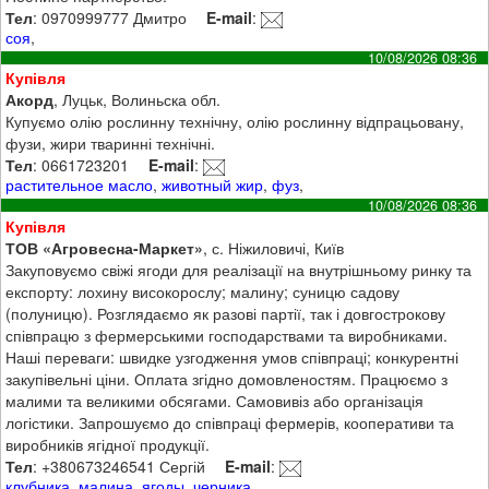
Тел
: 0970999777 Дмитро
E-mail
:
соя
,
10/08/2026 08:36
Купівля
Акорд
, Луцьк, Волиньска обл.
Купуємо олію рослинну технічну, олію рослинну відпрацьовану,
фузи, жири тваринні технічні.
Тел
: 0661723201
E-mail
:
растительное масло
,
животный жир
,
фуз
,
10/08/2026 08:36
Купівля
ТОВ «Агровесна-Маркет»
, с. Ніжиловичі, Київ
Закуповуємо свіжі ягоди для реалізації на внутрішньому ринку та
експорту: лохину високорослу; малину; суницю садову
(полуницю). Розглядаємо як разові партії, так і довгострокову
співпрацю з фермерськими господарствами та виробниками.
Наші переваги: швидке узгодження умов співпраці; конкурентні
закупівельні ціни. Оплата згідно домовленостям. Працюємо з
малими та великими обсягами. Самовивіз або організація
логістики. Запрошуємо до співпраці фермерів, кооперативи та
виробників ягідної продукції.
Тел
: +380673246541 Сергій
E-mail
:
клубника
,
малина
,
ягоды
,
черника
,