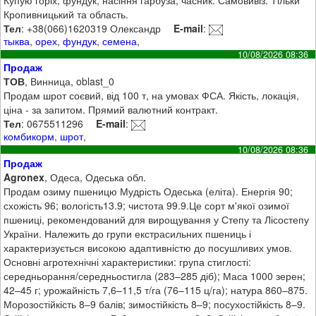
Кропивницький та область.
Тел
: +38(066)1620319 Олександр
E-mail
:
тыква
,
орех
,
фундук
,
семена
,
10/08/2026 08:36
Продаж
ТОВ
, Винница, oblast_0
Продам шрот соєвий, від 100 т, на умовах ФСА. Якість, локація,
ціна - за запитом. Прямий валютний контракт.
Тел
: 0675511296
E-mail
:
комбикорм
,
шрот
,
10/08/2026 08:36
Продаж
Agronex
, Одеса, Одеська обл.
Продам озиму пшеницю Мудрість Одеська (еліта). Енергія 90;
схожість 96; вологість13.9; чистота 99.9.Це сорт м'якої озимої
пшениці, рекомендований для вирощування у Степу та Лісостепу
України. Належить до групи екстрасильних пшениць і
характеризується високою адаптивністю до посушливих умов.
Основні агротехнічні характеристики: група стиглості:
середньорання/середньостигла (283–285 діб); Маса 1000 зерен;
42–45 г; урожайність 7,6–11,5 т/га (76–115 ц/га); натура 860–875.
Морозостійкість 8–9 балів; зимостійкість 8–9; посухостійкість 8–9.