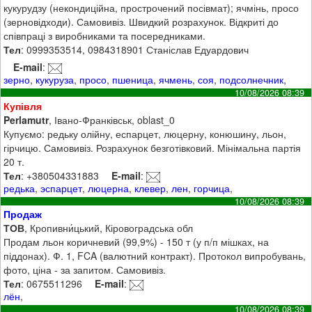
кукурудзу (некондиційна, прострочений посівмат); ячмінь, просо
(зерновідходи). Самовивіз. Швидкий розрахунок. Відкриті до
співпраці з виробниками та посередниками.
Тел
: 0999353514, 0984318901 Станіслав Едуардович
E-mail
:
зерно
,
кукуруза
,
просо
,
пшеница
,
ячмень
,
соя
,
подсолнечник
,
10/08/2026 08:39
Купівля
Perlamutr
, Івано-Франківськ, oblast_0
Купуємо: редьку олійну, еспарцет, люцерну, конюшину, льон,
гірчицю. Самовивіз. Розрахунок безготівковий. Мінімальна партія
20 т.
Тел
: +380504331883
E-mail
:
редька
,
эспарцет
,
люцерна
,
клевер
,
лен
,
горчица
,
10/08/2026 08:39
Продаж
ТОВ
, Кропивни́цький, Кіровоградська обл
Продам льон коричневий (99,9%) - 150 т (у п/п мішках, на
піддонах). Ф. 1, FCA (валютний контракт). Протокол випробувань,
фото, ціна - за запитом. Самовивіз.
Тел
: 0675511296
E-mail
:
лён
,
10/08/2026 08:39