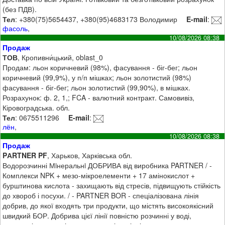
(без ПДВ).
Тел
: +380(75)5654437, +380(95)4683173 Володимир
E-mail
:
фасоль
,
10/08/2026 08:38
Продаж
ТОВ
, Кропивни́цький, oblast_0
Продам: льон коричневий (98%), фасування - біг-бег; льон
коричневий (99,9%), у п/п мішках; льон золотистий (98%)
фасування - біг-бег; льон золотистий (99,90%), в мішках.
Розрахунок: ф. 2, 1,; FCA - валютний контракт. Самовивіз,
Кіровоградська. обл.
Тел
: 0675511296
E-mail
:
лён
,
10/08/2026 08:38
Продаж
PАRTNER PF
, Харьков, Харківська обл.
Водорозчинні Мiнеральнi ДОБРИВА від виробника PARTNER / -
Комплекси NPK + мезо-мікроелементи + 17 амінокислот +
бурштинова кислота - захищають від стресів, підвищують стійкість
до хвороб і посухи. / - PARTNER BOR - спеціалізована лінія
добрив, до якої входять три продукти, що містять високоякісний
швидкий БОР. Добрива цієї лінії повністю розчинні у воді,