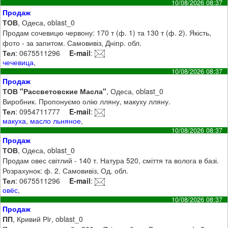
10/08/2026 08:37
Продаж
ТОВ
, Одеса, oblast_0
Продам сочевицю червону: 170 т (ф. 1) та 130 т (ф. 2). Якість,
фото - за запитом. Самовивіз, Дніпр. обл.
Тел
: 0675511296
E-mail
:
чечевица
,
10/08/2026 08:37
Продаж
ТОВ "Рассветовские Масла"
, Одеса, oblast_0
Виробник. Пропонуємо олію лляну, макуху лляну.
Тел
: 0954711777
E-mail
:
макуха
,
масло льняное
,
10/08/2026 08:37
Продаж
ТОВ
, Одеса, oblast_0
Продам овес світлий - 140 т. Натура 520, сміття та волога в базі.
Розрахунок: ф. 2. Самовивіз, Од. обл.
Тел
: 0675511296
E-mail
:
овёс
,
10/08/2026 08:37
Продаж
ПП
, Кривий Рiг, oblast_0