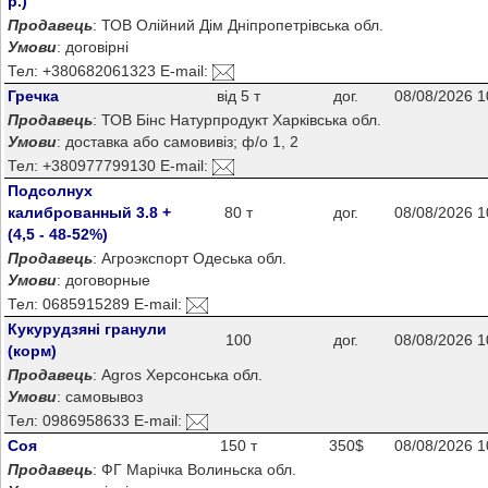
р.)
Продавець
: ТОВ Олійний Дім Дніпропетрівська обл.
Умови
: договірні
Тел: +380682061323 E-mail:
Гречка
від 5 т
дог.
08/08/2026 1
Продавець
: ТОВ Бінс Натурпродукт Харківська обл.
Умови
: доставка або самовивіз; ф/о 1, 2
Тел: +380977799130 E-mail:
Подсолнух
калиброванный 3.8 +
80 т
дог.
08/08/2026 1
(4,5 - 48-52%)
Продавець
: Агроэкспорт Одеська обл.
Умови
: договорные
Тел: 0685915289 E-mail:
Кукурудзяні гранули
100
дог.
08/08/2026 1
(корм)
Продавець
: Agros Херсонська обл.
Умови
: самовывоз
Тел: 0986958633 E-mail:
Соя
150 т
350$
08/08/2026 1
Продавець
: ФГ Марічка Волиньска обл.