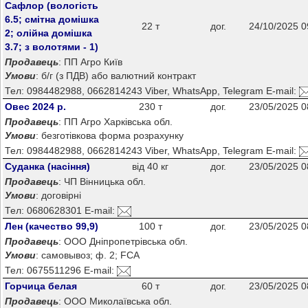
Сафлор (вологість
6.5; смітна домішка
22 т
дог.
24/10/2025 0
2; олійна домішка
3.7; з волотями - 1)
Продавець
: ПП Агро Київ
Умови
: б/г (з ПДВ) або валютний контракт
Тел: 0984482988, 0662814243 Viber, WhatsApp, Telegram E-mail:
Овес 2024 р.
230 т
дог.
23/05/2025 0
Продавець
: ПП Агро Харківська обл.
Умови
: безготівкова форма розрахунку
Тел: 0984482988, 0662814243 Viber, WhatsApp, Telegram E-mail:
Суданка (насіння)
від 40 кг
дог.
23/05/2025 0
Продавець
: ЧП Вінницька обл.
Умови
: договірні
Тел: 0680628301 E-mail:
Лен (качество 99,9)
100 т
дог.
23/05/2025 0
Продавець
: ООО Дніпропетрівська обл.
Умови
: самовывоз; ф. 2; FCA
Тел: 0675511296 E-mail:
Горчица белая
60 т
дог.
23/05/2025 0
Продавець
: ООО Миколаївська обл.