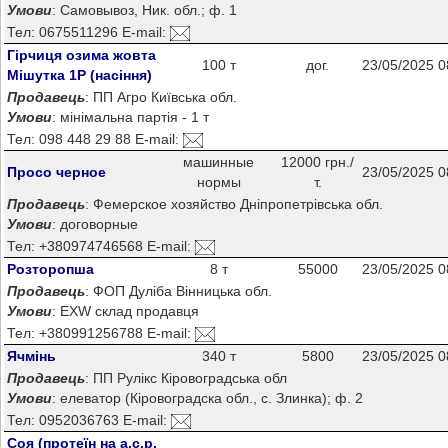
Умови
: Самовывоз, Ник. обл.; ф. 1
Тел: 0675511296 E-mail:
Гірчиця озима жовта
100 т
дог.
23/05/2025 0
Мішутка 1Р (насіння)
Продавець
: ПП Агро Київська обл.
Умови
: мінімальна партія - 1 т
Тел: 098 448 29 88 E-mail:
машинные
12000 грн./
Просо черное
23/05/2025 0
нормы
т.
Продавець
: Фемерское хозяйство Дніпропетрівська обл.
Умови
: договорные
Тел: +380974746568 E-mail:
Розторопша
8 т
55000
23/05/2025 0
Продавець
: ФОП Дуліба Вінницька обл.
Умови
: EXW склад продавця
Тел: +380991256788 E-mail:
Ячмінь
340 т
5800
23/05/2025 0
Продавець
: ПП Рулікс Кіровоградська обл
Умови
: елеватор (Кіровоградска обл., с. Злинка); ф. 2
Тел: 0952036763 E-mail:
Соя (протеїн на а.с.р.