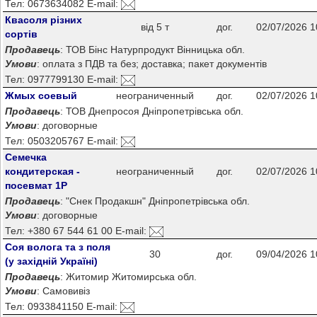
Тел: 0673634082 E-mail:
Квасоля різних
від 5 т
дог.
02/07/2026 1
сортів
Продавець
: ТОВ Бінс Натурпродукт Вінницька обл.
Умови
: оплата з ПДВ та без; доставка; пакет документів
Тел: 0977799130 E-mail:
Жмых соевый
неограниченный
дог.
02/07/2026 1
Продавець
: ТОВ Днепросоя Дніпропетрівська обл.
Умови
: договорные
Тел: 0503205767 E-mail:
Семечка
кондитерская -
неограниченный
дог.
02/07/2026 1
посевмат 1Р
Продавець
: "Снек Продакшн" Дніпропетрівська обл.
Умови
: договорные
Тел: +380 67 544 61 00 E-mail:
Соя волога та з поля
30
дог.
09/04/2026 1
(у західній Україні)
Продавець
: Житомир Житомирська обл.
Умови
: Самовивіз
Тел: 0933841150 E-mail: