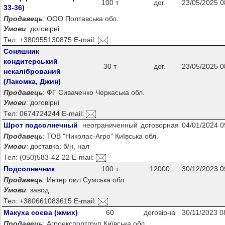
100 т
дог.
23/05/2025 0
33-36)
Продавець
: ООО Полтавська обл.
Умови
: договірні
Тел: +380955130875 E-mail:
Соняшник
кондитерський
30 т
дог.
23/05/2025 0
некалібрований
(Лакомка, Джин)
Продавець
: ФГ Сиваченко Черкаська обл.
Умови
: договірні
Тел: 0674724244 E-mail:
Шрот подсолнечный
неограниченный
договорная
04/01/2024 0
Продавець
: ТОВ "Николас-Агро" Київська обл.
Умови
: доставка; б/н, нал
Тел: (050)583-42-22 E-mail:
Подсолнечник
100 т
12000
30/12/2023 0
Продавець
: Интер оил Сумська обл.
Умови
: завод
Тел: +380661083615 E-mail:
Макуха соєва (жмих)
60
договірна
30/11/2023 0
Продавець
: Агроекспортгруп Київська обл.