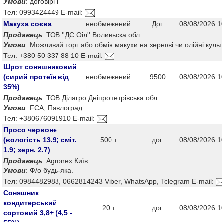
Умови
: договірні
Тел: 0993424449 E-mail:
Макуха соєва
необмежений
Дог.
08/08/2026 1
Продавець
: ТОВ ''ДС Оіл'' Волиньска обл.
Умови
: Можливий торг або обмін макухи на зернові чи олійні куль
Тел: +380 50 337 88 10 E-mail:
Шрот соняшниковий
(сирий протеїн від
необмежений
9500
08/08/2026 1
35%)
Продавець
: ТОВ Ділагро Дніпропетрівська обл.
Умови
: FCA, Павлоград
Тел: +380676091910 E-mail:
Просо червоне
(вологість 13.9; сміт.
500 т
дог.
08/08/2026 1
1.9; зерн. 2.7)
Продавець
: Agronex Київ
Умови
: Ф/о будь-яка.
Тел: 0984482988, 0662814243 Viber, WhatsApp, Telegram E-mail:
Соняшник
кондитерський
20 т
дог.
08/08/2026 1
сортовий 3,8+ (4,5 -