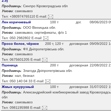
2.5)
Продавець
: Синпро Кіровоградська обл
Умови
: самовывоз
Тел: +380974765110 E-mail:
Лен коричневый
100 т
дог.
08/06/2023 0
Продавець
: ООО Вінницька обл.
Умови
: самовывоз, сертификаты, ф/о 1
Тел: 050 2982802 E-mail:
Просо белое, чёрное
200 т, 120 т
договорная
09/09/2022 1
Продавець
: ФХ Дніпропетрівська обл.
Умови
: самовывоз
Тел: 0675601205 E-mail:
Пшеница
200 т
договорная
22/08/2022 2
Продавець
: Злагода Дніпропетрівська обл.
Умови
: нал, безнал
Тел: 050 140 04 33 E-mail:
Жмых кукурузный
100 т
договорная
31/07/2022 1
Продавець
: Александрийский комбикормовый завод Кіровоградсь
обл
Умови
: самовывоз
Тел: 0981195988 E-mail: