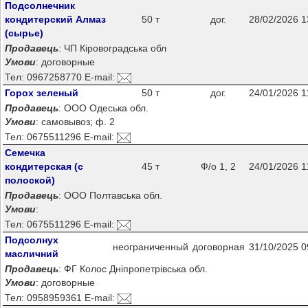
Подсолнечник
кондитерский Алмаз
50 т
дог.
28/02/2026 1
(сырье)
Продавець
: ЧП Кіровоградська обл
Умови
: договорные
Тел: 0967258770 E-mail:
Горох зеленый
50 т
дог.
24/01/2026 1
Продавець
: ООО Одеська обл.
Умови
: самовывоз; ф. 2
Тел: 0675511296 E-mail:
Семечка
кондитерская (с
45 т
Ф/о 1, 2
24/01/2026 1
полоской)
Продавець
: ООО Полтавська обл.
Умови
:
Тел: 0675511296 E-mail:
Подсолнух
неограниченный
договорная
31/10/2025 0
масличний
Продавець
: ФГ Колос Дніпропетрівська обл.
Умови
: договорные
Тел: 0958959361 E-mail: