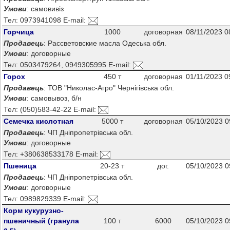
Умови
: самовивіз
Тел: 0973941098 E-mail:
Горчица
1000
договорная
08/11/2023 0
Продавець
: Рассветовские масла Одеська обл.
Умови
: договорные
Тел: 0503479264, 0949305995 E-mail:
Горох
450 т
договорная
01/11/2023 0
Продавець
: ТОВ "Николас-Агро" Чернігівська обл.
Умови
: самовывоз, б/н
Тел: (050)583-42-22 E-mail:
Семечка кислотная
5000 т
договорная
05/10/2023 0
Продавець
: ЧП Дніпропетрівська обл.
Умови
: договорные
Тел: +380638533178 E-mail:
Пшеница
20-23 т
дог.
05/10/2023 0
Продавець
: ЧП Дніпропетрівська обл.
Умови
: договорные
Тел: 0989829339 E-mail:
Корм кукурузно-
пшеничный (гранула
100 т
6000
05/10/2023 0