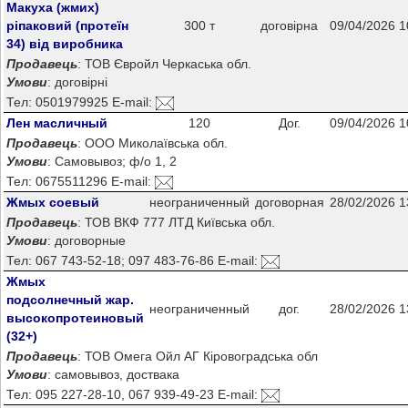
Макуха (жмих)
ріпаковий (протеїн
300 т
договірна
09/04/2026 1
34) від виробника
Продавець
: ТОВ Євройл Черкаська обл.
Умови
: договірні
Тел: 0501979925 E-mail:
Лен масличный
120
Дог.
09/04/2026 1
Продавець
: ООО Миколаївська обл.
Умови
: Самовывоз; ф/о 1, 2
Тел: 0675511296 E-mail:
Жмых соевый
неограниченный
договорная
28/02/2026 1
Продавець
: ТОВ ВКФ 777 ЛТД Київська обл.
Умови
: договорные
Тел: 067 743-52-18; 097 483-76-86 E-mail:
Жмых
подсолнечный жар.
неограниченный
дог.
28/02/2026 1
высокопротеиновый
(32+)
Продавець
: ТОВ Омега Ойл АГ Кіровоградська обл
Умови
: самовывоз, доствака
Тел: 095 227-28-10, 067 939-49-23 E-mail: