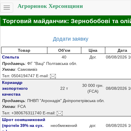
Агроринок Херсонщини
Toggle
navigation
Торговий майданчик: Зернобобові та олі
Додати заявку
Товар
Об'єм
Ціна
Дата
Спельта
40
Дог.
08/08/2026 1
Продавець
: ФГ "Ваці" Полтавська обл.
Умови
: Самовивіз
Тел: 0504194747 E-mail:
Кориандр
30 000 грн.
экспортного
22 т
08/08/2026 1
(FCA)
качества
Продавець
: ПНВП "Агронадія" Дніпропетрівська обл.
Умови
: FCA
Тел: +380676311740 E-mail:
Шрот соняшниковий
(протеїн 39% на сух.
необмежений
дог.
08/08/2026 1