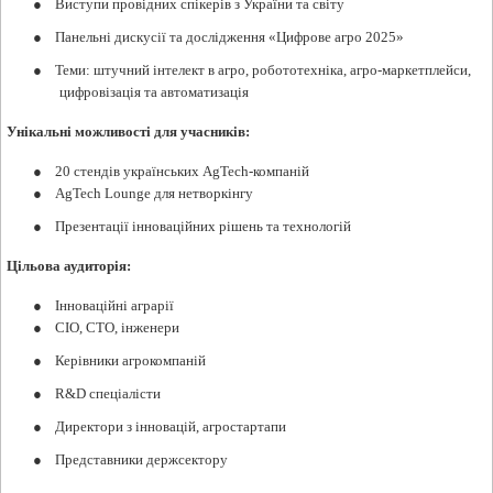
●
Виступи провідних спікерів з України та світу
●
Панельні дискусії та дослідження «Цифрове агро 2025»
●
Теми: штучний інтелект в агро, робототехніка, агро-маркетплейси,
цифровізація та автоматизація​
Унікальні можливості для учасників:
●
20 стендів українських AgTech-компаній
●
AgTech Lounge для нетворкінгу
●
Презентації інноваційних рішень та технологій​
Цільова аудиторія:
●
Інноваційні аграрії
●
CIO, CTO, інженери
●
Керівники агрокомпаній
●
R&D спеціалісти
●
Директори з інновацій, агростартапи
●
Представники держсектору​