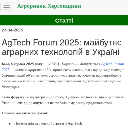
Агроринок Херсонщини
Toggle
navigation
Статті
23-04-2025
AgTech Forum 2025: майбутнє
аграрних технологій в Україні
Київ, 6 червня 2025 року —
У КВЦ «Парковий» відбудеться
AgTech Forum
2025
— головна щорічна подія, присвячена інноваціям в аграрному секторі
України. Захід об'єднає понад 2000 учасників, включаючи агровиробників,
технологічні компанії, стартапи, представників державного сектору та
інвесторів.​
Тема форуму:
«Від цифри — до столу. Цифрові технології, що відкривають
Україні шлях до домінування на глобальному ринку продовольства».​
Основні акценти програми:
●
Презентація державної стратегії AgriTech