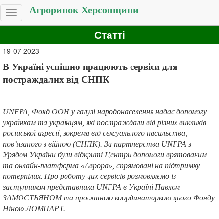
Агроринок Херсонщини
Toggle
navigation
Статті
19-07-2023
В Україні успішно працюють сервіси для
постраждалих від СНПК
UNFPA
, Фонд ООН у галузі народонаселення надає допомогу
українкам та українцям, які постраждали від різних викликів
російської агресії, зокрема від сексуального насильства,
пов’язаного з війною (СНПК). За партнерства
UNFPA
з
Урядом України були відкриті Центри допомоги врятованим
та онлайн-платформа «Аврора», спрямовані на підтримку
потерпілих. Про роботу цих сервісів розмовляємо із
заступником представника UNFPA в Україні Павлом
ЗАМОСТЬЯНОМ та проєктною координаторкою цього Фонду
Ніною ЛОМПАРТ.