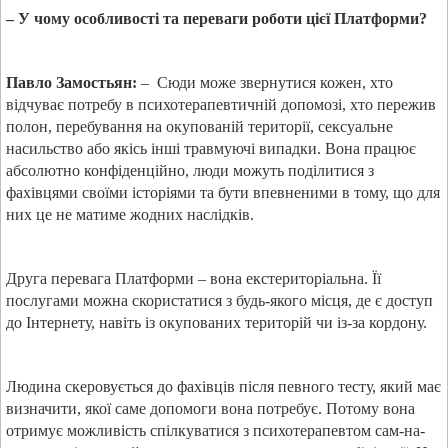
– У чому особливості та переваги роботи цієї Платформи?
Павло Замостьян:
–
Сюди може звернутися кожен, хто
відчуває потребу в психотерапевтичній допомозі, хто пережив
полон, перебування на окупованій території, сексуальне
насильство або якісь інші травмуючі випадки. Вона працює
абсолютно конфіденційно, люди можуть поділитися з
фахівцями своїми історіями та бути впевненими в тому, що для
них це не матиме жодних наслідків.
Друга перевага Платформи – вона екстериторіальна. Її
послугами можна скористатися з будь-якого місця, де є доступ
до Інтернету, навіть із окупованих територій чи із-за кордону.
Людина скеровується до фахівців після певного тесту, який має
визначити, якої саме допомоги вона потребує. Потому вона
отримує можливість спілкуватися з психотерапевтом сам-на-