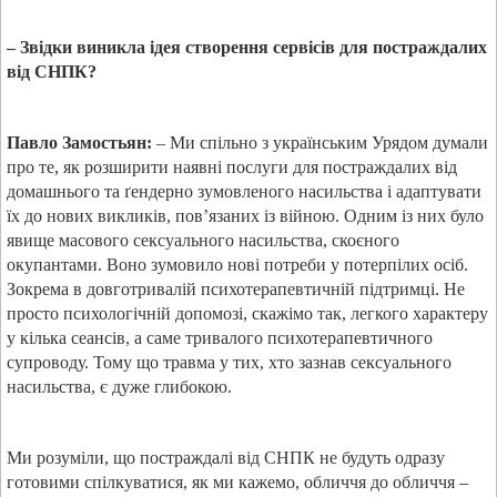
– Звідки виникла ідея створення сервісів для постраждалих
від СНПК?
Павло Замостьян:
– Ми спільно з українським Урядом думали
про те, як розширити наявні послуги для постраждалих від
домашнього та
ґендерно
зумовленого насильства і адаптувати
їх до нових викликів, пов’язаних із війною. Одним із них було
явище масового сексуального насильства, скоєного
окупантами. Воно зумовило нові потреби у потерпілих осіб.
Зокрема в довготривалій психотерапевтичній підтримці. Не
просто психологічній допомозі, скажімо так, легкого характеру
у кілька сеансів, а саме тривалого психотерапевтичного
супроводу. Тому що травма у тих, хто зазнав сексуального
насильства, є дуже глибокою.
Ми розуміли, що постраждалі від СНПК не будуть одразу
готовими спілкуватися, як ми кажемо, обличчя до обличчя –