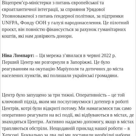
Віцепрем’єр-міністерки з питань європейської та
євроатлантичної інтеграції, за сприяння Урядової
Уповноваженої з питань ґендерної політики, за підтримки
UNFPA, Фонду ООН у галузі народонаселення. Це пілотний
проєкт, він повністю фінансується за рахунок гуманітарних
коштів, які нам довіряють донори.
Ніна Ломпарт:
– Ця мережа з’явилася в червні 2022 р.
Перший Центр ми розгорнули в Запоріжжі. Це було
реагуванням на окупацію Маріуполя та дотичних до міста
населених пунктів, які полишали українські громадяни.
Центр було запущено за три тижні. Оперативність – це той
ключовий підхід, яким ми послуговуємося і дотепер в роботі
Центрів, котрі були відкриті потому. Ми намагаємося так само
оперативно реагувати на всі події, які відбуваються в містах, де
знаходяться Центри. Активно надаємо допомогу, якщо в містах
трапляються обстріли. Нещодавній приклад нашої роботи – в
Херсоні. Буквально за два дні ми доставили необхідні набори