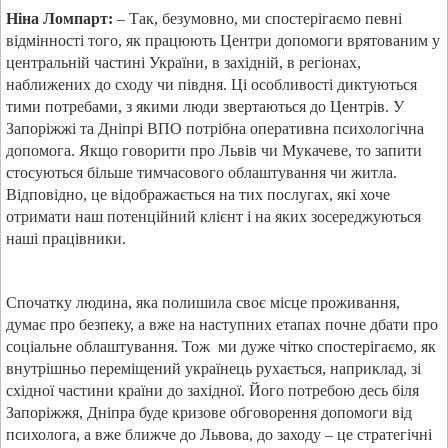
Ніна Ломпарт:
– Так, безумовно, ми спостерігаємо певні
відмінності того, як працюють Центри допомоги врятованим у
центральній частині України, в західній, в регіонах,
наближених до сходу чи півдня. Ці особливості диктуються
тими потребами, з якими люди звертаються до Центрів. У
Запоріжжі та Дніпрі ВПО потрібна оперативна психологічна
допомога. Якщо говорити про Львів чи Мукачеве, то запити
стосуються більше тимчасового облаштування чи житла.
Відповідно, це відображається на тих послугах, які хоче
отримати наш потенційний клієнт і на яких зосереджуються
наші працівники.
Спочатку людина, яка полишила своє місце проживання,
думає про безпеку, а вже на наступних етапах почне дбати про
соціальне облаштування. Тож
ми дуже чітко спостерігаємо, як
внутрішньо переміщений українець рухається, наприклад, зі
східної частини країни до західної. Його потребою десь біля
Запоріжжя, Дніпра буде кризове обговорення допомоги від
психолога, а вже ближче до Львова, до заходу – це стратегічні