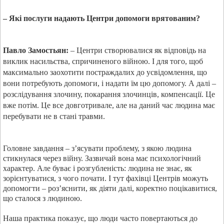
– Які послуги надають Центри допомоги врятованим?
Павло Замостьян:
–
Центри створювалися як відповідь на
виклик насильства, спричиненого війною. І для того, щоб
максимально заохотити постраждалих до усвідомлення, що
вони потребують допомоги, і надати їм цю допомогу. А далі –
розслідування злочину, покарання злочинців, компенсації. Це
вже потім. Це все довготривале, але на даний час людина має
перебувати не в стані травми.
Головне завдання – з’ясувати проблему, з якою людина
стикнулася через війну. Зазвичай вона має психологічний
характер. Але буває і розгубленість: людина не знає, як
зорієнтуватися, з чого почати. І тут фахівці Центрів можуть
допомогти – роз’яснити, як діяти далі, коректно поцікавитися,
що сталося з людиною.
Наша практика показує, що люди часто повертаються до