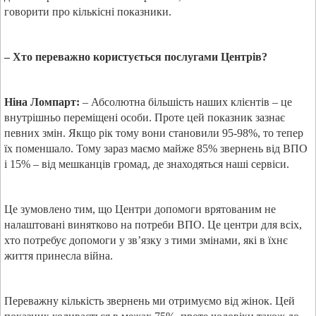
говорити про кількісні показники.
– Хто переважно користується послугами Центрів?
Ніна Ломпарт:
– Абсолютна більшість наших клієнтів – це
внутрішньо переміщені особи. Проте цей показник зазнає
певних змін. Якщо рік тому вони становили 95-98%, то тепер
їх поменшало. Тому зараз маємо майже 85% звернень від ВПО
і 15% – від мешканців громад, де знаходяться наші сервіси.
Це зумовлено тим, що Центри допомоги врятованим не
налаштовані винятково на потреби ВПО. Це центри для всіх,
хто потребує допомоги у зв’язку з тими змінами, які в їхнє
життя принесла війна.
Переважну кількість звернень ми отримуємо від жінок. Цей