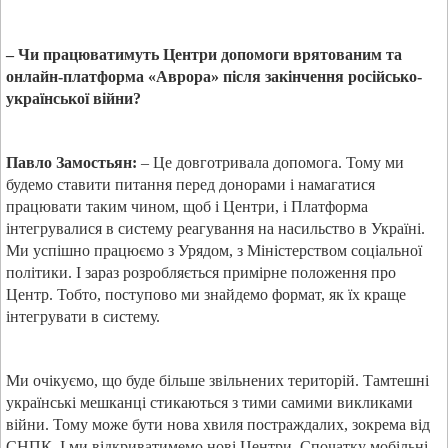
– Чи працюватимуть Центри допомоги врятованим та
онлайн-платформа «Аврора» після закінчення російсько-
української війни?
Павло Замостьян:
– Це довготривала допомога. Тому ми
будемо ставити питання перед донорами і намагатися
працювати таким чином, щоб і Центри, і Платформа
інтегрувалися в систему реагування на насильство в Україні.
Ми успішно працюємо з Урядом, з Міністерством соціальної
політики. І зараз розробляється примірне положення про
Центр. Тобто, поступово ми знайдемо формат, як їх краще
інтегрувати в систему.
Ми очікуємо, що буде більше звільнених територій. Тамтешні
українські мешканці стикаються з тими самими викликами
війни. Тому може бути нова хвиля постраждалих, зокрема від
СНПК. І ми відкриватимемо нові Центри. Спочатку мобільні,