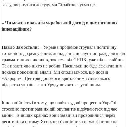
заяву, звернутися до суду, ми їй забезпечуємо це.
– Чи можна вважати український досвід в цих питаннях
інноваційним?
Павло Замостьян:
– Україна продемонструвала політичну
готовність до реагування, до надання послуг постраждалим від
травматичних викликів, зокрема від СНПК, уже під час війни.
Так практично ніхто не робив. Наскільки це буде ефективним,
покаже повоєнний аналіз. Ми сподіваємося, що досвід
«Аврори» і Центрів допомоги врятованим і саме такого
лідерства українського Уряду виявиться успішним.
Інноваційність і в тому, що навіть судові процеси в Україні
стосовно протиправних дій окупантів відбуваються під час
війни – в інших країнах вони зазвичай проводилися через
десятиліття потому. Ясно, що ґвалтівника немає фізично на