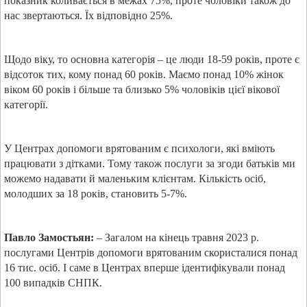
показник коливається в межах 75%, проте чоловіки також до
нас звертаються. Їх відповідно 25%.
Щодо віку, то основна категорія – це люди 18-59 років, проте є
відсоток тих, кому понад 60 років. Маємо понад 10% жінок
віком 60 років і більше та близько 5% чоловіків цієї вікової
категорії.
У Центрах допомоги врятованим є психологи, які вміють
працювати з дітками. Тому також послуги за згоди батьків ми
можемо надавати й маленьким клієнтам. Кількість осіб,
молодших за 18 років, становить 5-7%.
Павло Замостьян:
– Загалом на кінець травня 2023 р.
послугами Центрів допомоги врятованим скористалися понад
16 тис. осіб. І саме в Центрах вперше ідентифікували понад
100 випадків СНПК.