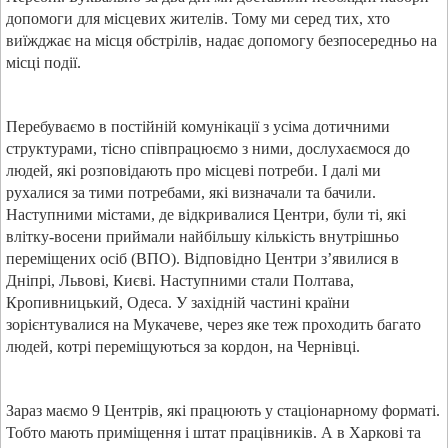
допомоги для місцевих жителів. Тому ми серед тих, хто
виїжджає на місця обстрілів, надає допомогу безпосередньо на
місці події.
Перебуваємо в постійній комунікації з усіма дотичними
структурами, тісно співпрацюємо з ними, дослухаємося до
людей, які розповідають про місцеві потреби. І далі ми
рухалися за тими потребами, які визначали та бачили.
Наступними містами, де відкривалися Центри, були ті, які
влітку-восени приймали найбільшу кількість внутрішньо
переміщених осіб (ВПО). Відповідно Центри з’явилися в
Дніпрі, Львові, Києві. Наступними стали Полтава,
Кропивницький, Одеса. У західній частині країни
зорієнтувалися на Мукачеве, через яке теж проходить багато
людей, котрі переміщуються за кордон, на Чернівці.
Зараз маємо 9 Центрів, які працюють у стаціонарному форматі.
Тобто мають приміщення і штат працівників. А в Харкові та