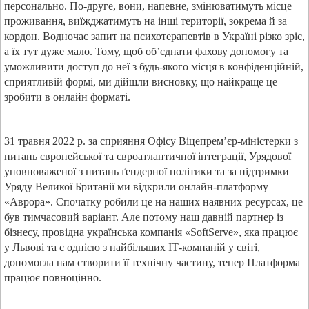
персонально. По-друге, вони, напевне, змінюватимуть місце
проживання, виїжджатимуть на інші території, зокрема й за
кордон. Водночас запит на психотерапевтів в Україні різко зріс,
а їх тут дуже мало. Тому, щоб об’єднати фахову допомогу та
уможливити доступ до неї з будь-якого місця в конфіденційній,
сприятливій формі, ми дійшли висновку, що найкраще це
зробити в онлайн форматі.
31 травня 2022 р. за сприяння Офісу Віцепрем’єр-міністерки з
питань європейської та євроатлантичної інтеграції, Урядової
уповноваженої з питань ґендерної політики та за підтримки
Уряду Великої Британії ми відкрили онлайн-платформу
«Аврора». Спочатку робили це на наших наявних ресурсах, це
був тимчасовий варіант. Але потому наш давній партнер із
бізнесу, провідна українська компанія «
SoftServe
», яка працює
у Львові та є однією з найбільших
IT
-компаній у світі,
допомогла нам створити її технічну частину, тепер Платформа
працює повноцінно.