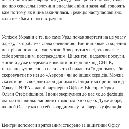
що про сексуальні злочини внаслідок війни зазвичай говорять
вже по тому, як війна закінчилася. І реакція наступає запізно,
коли вже багато чого втрачено.
Успіхом України є те, що саме Уряд почав звертати на це увагу
одразу, як проблема стала очевидною. Він ініціював створення
центрів допомоги, куди могли б звернутися всі, хто вважає
себе врятованим, постраждалим. Ці центри, надаючи послуги,
могли б дуже обережно виявляти потерпілих від СНПК,
ґендерно зумовленого насильства і надавати їм допомогу або
скеровувати по неї до «Аврори» чи до інших сервісів. Можна
сказати це – своєрідні хаби допомоги. Ініціатива прийшла від
Уряду. UNFPA – давні партнери з Офісом Віцепрем’єрки
Ольги Стефанішиної. І вони звернулися до нас як до фахівців,
які здатні швидко наповнити змістом їхню ідею. Дуже добре,
що цей Офіс узяв на себе координуючу та лідерську функцію.
Центри допомоги врятованим створено за ініціативи Офісу