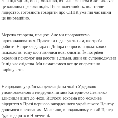
лаві підсудних, його, можливо, взагалі вже нема в живих. Але
це важлива правова подія. Ця наполегливість, політичне
лідерство, готовність говорити про СНПК уже під час війни –
це інноваційно.
Мережа створена, працює. Але ми продовжуємо
вдосконалюватися. Практики підказують нам, що треба
робити. Наприклад, зараз з Дніпра попросили додаткових
психологів, тому що з’явилися нові клієнти. Їм потрібен
окремий психолог для роботи з дітьми, який би супроводжував
їх під час слідства. Ми намагаємося все це оперативно
вирішувати.
Нещодавно українська делегація на чолі з Урядовою
уповноваженою з ґендерних питань Катериною Левченко
здійснила візит до Чехії. Йшлося, зокрема про можливе
відкриття у Празі першого закордонного українського Центру
допомоги врятованим. Можливо, в подальшому такий Центр
буде відкрито в Німеччині.