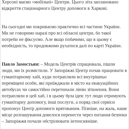
Херсоні маємо «мобільні» Центри. Цього літа заплановано
відкриття стаціонарного Центру допомоги в Харкові.
На сьогодні ми покриваємо практично всі частини України.
Ми не говоримо наразі про всі обласні центри, бо такої
потреби не фіксуємо. Але якщо побачимо, що в цьому є
необхідність, то продовжимо рухатися далі по карті України.
Павло Замостьян:
– Модель Центрів спрацювала, пішли
люди, ми їх розмістили. У Запоріжжі Центр почав працювати в
гуманітарному хабі, куди потрапляли всі внутрішньо
переміщені особи, які приїжджали в місто на евакуаційних
автобусах чи самостійно перетинали лінію зіткнення. Вони
потрапляли в цей хаб, і в цьому була ідея: тут люди отримують
гуманітарну допомогу, інші послуги, а поряд свої сервіси
пропонує Центр допомоги врятованим. Пізніше, на жаль, наше
місце розташування довелося перенести через питання безпеки
– Запоріжжя почали обстрілювати інтенсивніше.