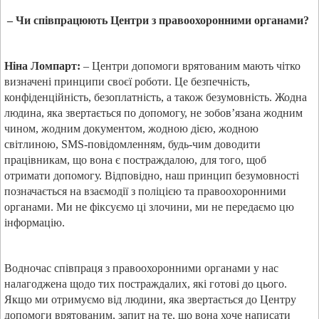
– Чи співпрацюють Центри з правоохоронними органами?
Ніна Ломпарт:
– Центри допомоги врятованим мають чітко
визначені принципи своєї роботи. Це безпечність,
конфіденційність, безоплатність, а також безумовність. Жодна
людина, яка звертається по допомогу, не зобов’язана жодним
чином, жодним документом, жодною дією, жодною
світлиною,
SMS
-повідомленням, будь-чим доводити
працівникам, що вона є постраждалою, для того, щоб
отримати допомогу. Відповідно, наш принцип безумовності
позначається на взаємодії з поліцією та правоохоронними
органами. Ми не фіксуємо ці злочини, ми не передаємо цю
інформацію.
Водночас співпраця з правоохоронними органами у нас
налагоджена щодо тих постраждалих, які готові до цього.
Якщо ми отримуємо від людини, яка звертається до Центру
допомоги врятованим, запит на те, що вона хоче написати