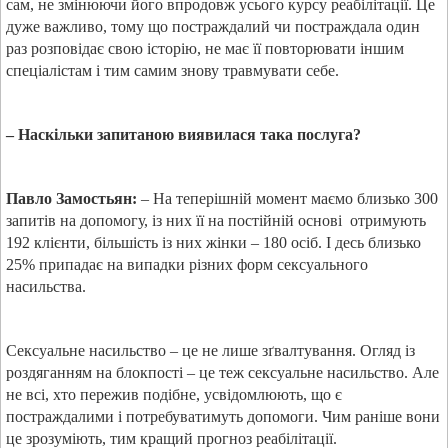
сам, не змінюючи його впродовж усього курсу реабілітації. Це
дуже важливо, тому що постраждалий чи постраждала один
раз розповідає свою історію, не має її повторювати іншим
спеціалістам і тим самим знову травмувати себе.
– Наскільки запитаною виявилася така послуга?
Павло Замостьян:
– На теперішній момент маємо близько 300
запитів на допомогу, із них її на постійній основі
отримують
192 клієнти, більшість із них жінки – 180 осіб. І десь близько
25% припадає на випадки різних форм сексуального
насильства.
Сексуальне насильство – це не лише зґвалтування. Огляд із
роздяганням на блокпості – це теж сексуальне насильство. Але
не всі, хто пережив подібне, усвідомлюють, що є
постраждалими і потребуватимуть допомоги. Чим раніше вони
це зрозуміють, тим кращий прогноз реабілітації.