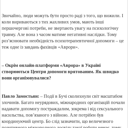
Звичайно, люди можуть бути просто раді з того, що вижили. І
коли вириваються з тих жахливих умов, мають інші
першочергові потреби, не звертають увагу на психологічну
травму. Але вона з часом матиме негативні наслідки. Тому
роз’яснювати необхідність психотерапевтичної допомоги – це
теж одне із завдань фахівців «Аврори».
– Окрім онлайн-платформи «Аврора» в Україні
створюються Центри допомоги врятованим. Як швидко
вони організовувалися?
Павло Замостьян:
– Події в Бучі сколихнули світ масштабом
злочинів. Багато неурядових, міжнародних організацій почали
надавати допомогу постраждалим, зокрема і від сексуального
насильства, пов’язаного з війною. Але потрібен був
координуючий центр. Бо слід зазначити, що величезного
позитивного міжнародного досвіду такої роботи немає, тому