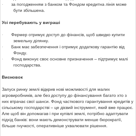
за погодженням з банком та Фондом кредитна лінія може
·
бути збільшена.
Усі перебувають у виграші
Фермер отримує доступ до фінансів, щоб швидко купити
·
земельну ділянку.
Банк має забезпечення і отримує додаткову гарантію від
·
Фонду.
Фонд виконує своє основне призначення – підтримує малі
·
господарства.
Висновок
Запуск ринку землі відкрив нові можливості для малих
агровиробників, але без доступу до фінансування багато хто з
них втрачає свої шанси. Фонд часткового гарантування кредитів у
сільському господарстві – це дієвий інструмент, який вже працює.
Але щоб він допомагав і при купівлі землі,
потрібно адаптувати
підхід банків: вони мають демонструвати менше бюрократії,
більше гнучкості, оперативніше ухвалювати рішення
.