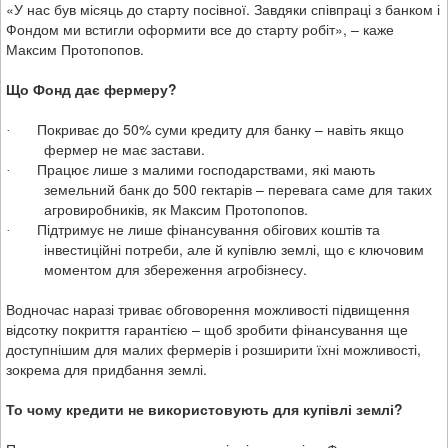
«У нас був місяць до старту посівної. Завдяки співпраці з банком і
Фондом ми встигли оформити все до старту робіт», – каже
Максим Протопопов.
Що Фонд дає фермеру?
Покриває до
50% суми кредиту
для банку – навіть якщо
·
фермер не має застави.
Працює лише з
малими господарствами, які мають
·
земельний банк до 500 гектарів
– перевага саме для таких
агровиробників, як Максим
Протопопов.
Підтримує не лише фінансування обігових коштів та
·
інвестиційні потреби, але й
купівлю землі
, що є ключовим
моментом для збереження агробізнесу.
Водночас наразі триває обговорення можливості підвищення
відсотку покриття гарантією – щоб зробити фінансування ще
доступнішим для малих фермерів і розширити їхні можливості,
зокрема для придбання землі.
То чому кредити не використовують для купівлі землі?