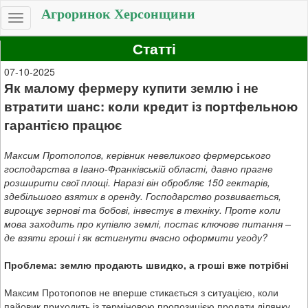
Агроринок Херсонщини
Toggle
navigation
Статті
07-10-2025
Як малому фермеру купити землю і не
втратити шанс: коли кредит із портфельною
гарантією працює
Максим Протопопов, керівник невеликого фермерського
господарства в Івано-Франківській області, давно прагне
розширити свої площі. Наразі він обробляє 150 гектарів,
здебільшого взятих в оренду. Господарство розвивається,
вирощує зернові та бобові, інвестує в техніку. Проте коли
мова заходить про купівлю землі, постає ключове питання –
де взяти гроші і як встигнути вчасно оформити угоду?
Проблема: землю продають швидко, а гроші вже потрібні
Максим Протопопов не вперше стикається з ситуацією, коли
пайовик приходить із терміновою пропозицією продати ділянку.