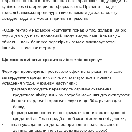
Парадокс полягає в тому, що навіть із гарантією Фонду кредит на
купівлю землі фермери не оформлюють. Причини –
надто
тривалі банківські процедури
і
високі вимоги до застави
, яку
складно надати в момент прийняття рішення.
«Один гектар у нас може коштувати понад 3 тис. доларів. За рік
отримуємо до п’яти пропозицій щодо викупу паїв. Але часу –
обмаль. І поки банк усе перевірить, землю викуповує хтось
інший»,
– пояснює фермер.
Що можна змінити: кредитна лінія «під покупку»
Фермери пропонують просте, але ефективне рішення:
вчасне
затвердження кредитних ліній
, які активуються в момент
укладення угоди. Механізм наступний:
фермер проходить перевірку та отримує схвалення
·
кредитного ліміту, який за потреби може швидко активувати;
Фонд затверджує і гарантує покриття до 50% ризиків для
·
банку;
фермер може оперативно отримати кошти із затвердженої
·
кредитної лінії для придбання бажаної земельної ділянки;
після укладання угоди та оформлення права власності
·
ділянка автоматично стає додатковою заставою;