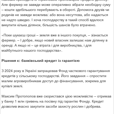
Але фермер не завжди може оперативно зібрати необхідну суму
– кошти здебільшого перебувають в обороті. Допомога друзів чи
родичів не завжди можлива: або вона несуттєва, або надається
не надто швидко. І хоча господарству в такий спосіб вдалося
викупити кілька ділянок, більшість шансів було втрачено.
«Поки шукаєш гроші – земля вже в іншого покупця, – зізнається
фермер. – І добре, якщо новий власник залишає нам ділянку в
оренді. А якщо ні – це втрата і для виробництва, і для
майбутнього нашого господарства».
Рішення є: банківський кредит із гарантією
З 2024 року в Україні запрацював
Фонд часткового гарантування
кредитів у сільському господарстві
. Його завдання –
спростити
малим агровиробникам доступ до фінансування
, зокрема для
купівлі землі.
Максим Протопопов вже скористався цією можливістю – отримав
у банку 1 млн гривень на посівну під гарантію Фонду. Кредит
дозволив вчасно закупити засоби захисту рослин і добрива.