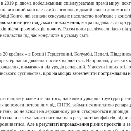
 в 2019 р. двома нобелівськими співлауреатами премії миру: док
дно визнаний
конголезький гінеколог, відомий своєю допомогою
ліці Конго, які зазнали сексуальне насильство пов'язане з конфл
авозахисницею
єзидського походження
, котра піддавалася торту
ків після трьох місяців полону.
Разом вони реалізували ідею підт
насильства під час конфліктів в усьому світі.
0 країнах – в Боснії і Герцеговині, Колумбії, Непалі, Південно
характер нашої діяльності в них варіюється. Наприклад, у деяких
раждалих, вимагаючи від урядів репарацій. У десяти інших втілю
янського суспільства
, щоб на місцях забезпечити постраждалим н
ти напряму залежить від того, наскільки урядові структури різни
я допомоги потерпілим від СНПК, займатися виплатою репараці
итань, бо не всюди на державному рівні створюються відповідні
 зазнали сексуального насильства в результаті конфліктів, відн
 розвиватися.
Але в результаті впровадження різних проєктів із 
звичайні, колосальні зміни щодо потерпілих жінок: вони були ма