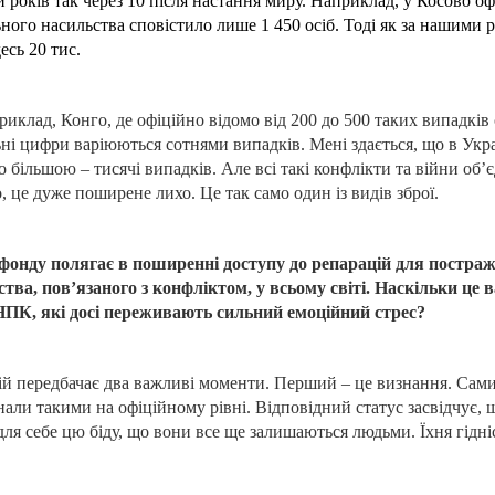
 років так через 10 після настання миру. Наприклад, у Косово о
ьного насильства сповістило лише 1 450 осіб. Тоді як за нашими
есь 20 тис.
априклад, Конго, де офіційно відомо від 200 до 500 таких випадків
ні цифри варіюються сотнями випадків. Мені здається, що в Укра
то більшою – тисячі випадків. Але всі такі конфлікти та війни о
, це дуже поширене лихо. Це так само один із видів зброї.
 фонду полягає в поширенні доступу до репарацій для постраж
тва, пов’язаного з конфліктом, у всьому світі. Наскільки це
ПК, які досі переживають сильний емоційний стрес?
ій передбачає два важливі моменти. Перший – це визнання. Са
нали такими на офіційному рівні. Відповідний статус засвідчує, 
ля себе цю біду, що вони все ще залишаються людьми. Їхня гідні