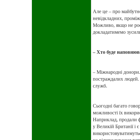
Але це – про майбутн
невідкладних, проміж
Можливо, якщо не рос
докладатимемо зусиль
– Хто буде наповнюв
– Міжнародні донори.
постраждалих людей. 
служб.
Сьогодні багато говор
можливості їх викорис
Наприклад, продали ф
у Великій Британії і
використовуватимутьс