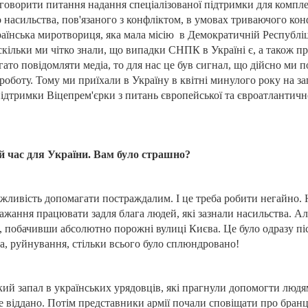
говорити питання надання спеціалізованої підтримки для компл
насильства, пов'язаного з конфліктом, в умовах триваючого конф
аїнська миротвориця, яка мала місію
в Демократичній Республіц
скільки ми чітко знали, що випадки СНПК в Україні є, а також п
ато повідомляти медіа, то для нас це був сигнал, що дійсно ми п
роботу. Тому ми приїхали в Україну в квітні минулого року на з
підтримки Віцепрем'єрки з питань європейської та євроатлантично
й час для України. Вам було страшно?
ожливість допомагати постраждалим. І це треба робити негайно. 
жання працювати задля блага людей, які зазнали насильства. Але
 побачивши абсолютно порожні вулиці Києва. Це було одразу після
ка, руйнування, стільки всього було сплюндровано!
кий запал в українських урядовців, які прагнули допомогти людя
віддано. Потім представники армії почали сповіщати про бранці