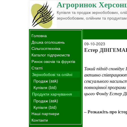
Агроринок Херсон
Купівля та продаж зернобобових, олій
зернобобовим, олійним та продуктам
Головна
Дошка оголошень
09-10-2023
Сільгосптехніка
Естер ДІНГЕМАН
Каталог підприємств
Ринок овочів та фруктів
Статті
Такий підхід сповіду
Зернобобові та олійні
активно співпрацюють
Продаж (ask)
сексуального насильс
Купівля (bid)
повноцінної програми
Продукти харчування
цього Фонду Естер 
Продаж (ask)
Купівля (bid)
– Розкажіть про істо
Наші партнери
Контакти