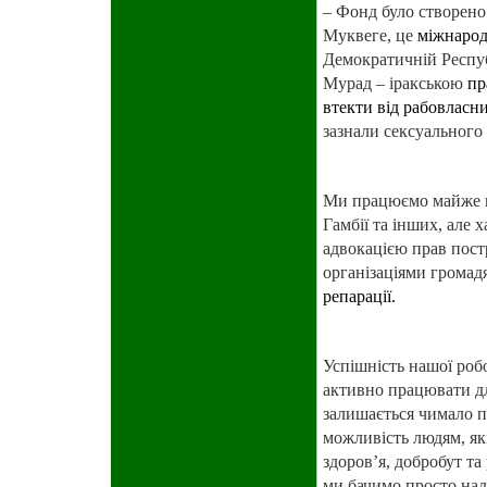
– Фонд було створено
Муквеге, це
міжнаро
Демократичній Респуб
Мурад – іракською
пр
втекти від рабовласни
зазнали сексуального 
Ми працюємо майже в 2
Гамбії та інших, але 
адвокацією прав пост
організаціями громад
репарації.
Успішність нашої робо
активно працювати дл
залишається чимало п
можливість людям, які
здоров’я, добробут та
ми бачимо просто над