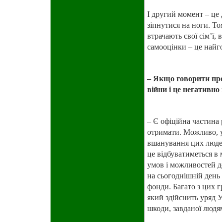
І другий момент – це
зіпнутися на ноги. Т
втрачають свої сім’ї,
самооцінки – це найг
– Якщо говорити про 
війни і це негативно 
– Є офіційна частина 
отримати. Можливо, у
вшанування цих людей
це відбуватиметься в 
умов і можливостей до
на сьогоднішній день 
фонди. Багато з цих г
який здійснить уряд 
шкоди, завданої людя