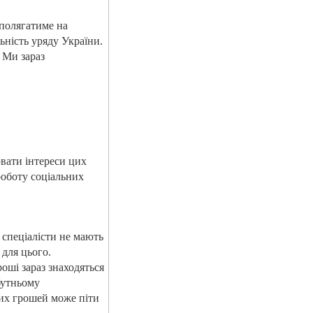
аполягатиме на
ьність уряду України.
 Ми зараз
вати інтереси цих
роботу соціальних
і спеціалісти не мають
 для цього.
оші зараз знаходяться
бутньому
цих грошей може піти