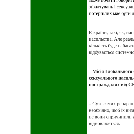
може почати говорити
зґвалтувань і сексуал
потерпілих має бути д
Є країни, такі, як, н
насильства. Але реаль
кількість буде набага
відбувається системно
– Місія Глобального
сексуального насильс
постраждалих від СН
– Суть самих репарац
необхідно, щоб їх виз
не вони спричинили д
відновлюється.