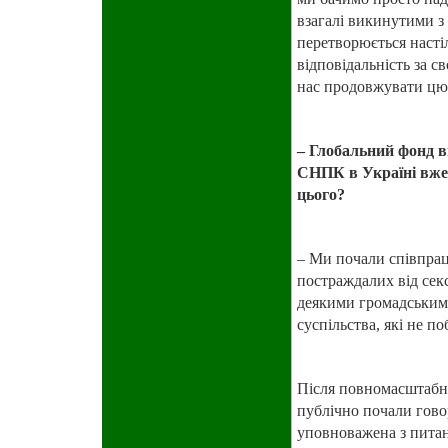
взагалі викинутими з 
перетворюється насті
відповідальність за с
нас продовжувати цю
– Глобальний фонд в
СНПК в Україні вже 
цього?
– Ми почали співпрац
постраждалих від секс
деякими громадськими
суспільства, які не п
Після повномасштабно
публічно почали гово
уповноважена з питан