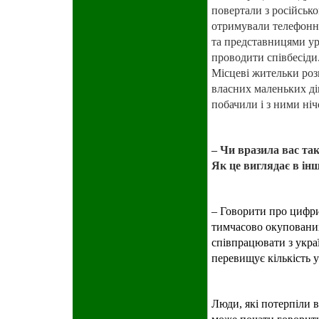
повертали з російсько
отримували телефонні
та представницями ур
проводити співбесіди.
Місцеві жительки роз
власних маленьких дів
побачили і з ними ніч
– Чи вразила вас так
Як це виглядає в ін
– Говорити про цифри 
тимчасово окупованих
співпрацювати з украї
перевищує кількість 
Люди, які потерпіли в