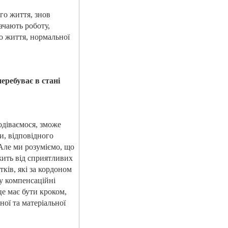
го життя, знов
ачають роботу,
го життя, нормальної
еребуває в стані
одіваємося, зможе
и, відповідного
Але ми розуміємо, що
ежить від сприятливих
ків, які за кордоном
 у компенсаційні
це має бути кроком,
ої та матеріальної