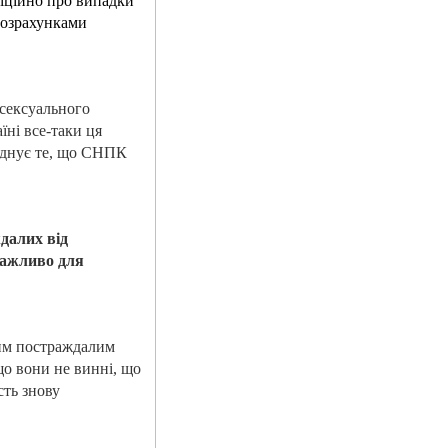
фіційно про випадки
 розрахунками
 сексуального
їні все-таки ця
б’єднує те, що СНПК
далих від
 важливо для
мим постраждалим
що вони не винні, що
сть знову