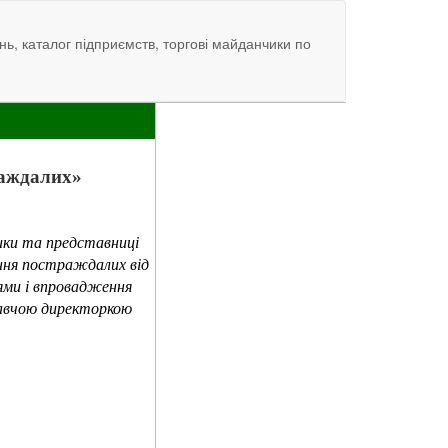
нь, каталог підприємств, торгові майданчики по
аждалих»
ики та представниці
ення постраждалих від
ями і впровадження
онавчою директоркою