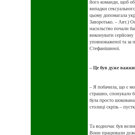
його команди, щоб об
випадки сексуального 
цьому допомагала укр
Заворотько. – Авт.) О
насильство почали баг
виконувати серйозну 
уповноваженої та за 
Стефанішиної.
– Це був дуже важки
– Я побачила, що є м
страшно, спонукало ба
була просто шокована,
столиці скрізь – пуст
Та водночас був вели
Вони працювали дуже 