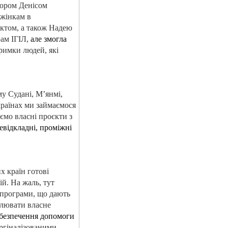
тором Денісом
 жінкам в
іктом, а також Надею
рам ІГІЛ,
але змогла
римки людей, які
му Судані, М’янмі,
 країнах ми займаємося
ємо власні проєкти з
евідкладні, проміжні
х країн готові
й. На жаль, тут
 програми, що дають
овлювати власне
забезпечення допомоги
ргіналізованими,