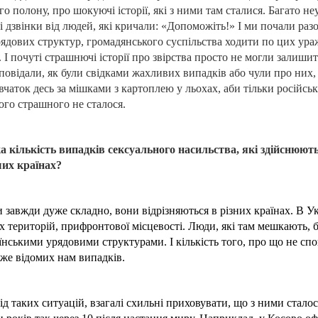
го полону, про шокуючі історії, які з ними там сталися. Багато н
 дзвінки від людей, які кричали: «Допоможіть!» І ми почали раз
ядових структур, громадянського суспільства ходити по цих ура
 І почуті страшнючі історії про звірства просто не могли залиш
повідали, як були свідками жахливих випадків або чули про них,
чаток десь за мішками з картоплею у льохах, аби тільки російські
ого страшного не сталося.
а кількість випадків сексуального насильства, які здійснюють
ших країнах?
завжди дуже складно, вони відрізняються в різних країнах. В Ук
 територій, прифронтової місцевості. Люди, які там мешкають, 
нськими урядовими структурами. І кількість того, про що не спо
уже відомих нам випадків.
ід таких ситуацій, взагалі схильні приховувати, що з ними сталос