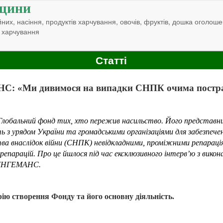
щини
них, насіння, продуктів харчування, овочів, фруктів, дошка оголоше
 харчування
Статті
С: «Ми дивимося на випадки СНПК очима постр
є Глобальний фонд тих, хто пережив насильство. Його представн
 з урядом України та громадськими організаціями для забезпеч
тва внаслідок війни (СНПК) невідкладними, проміжними репараці
 репарацій. Про це йшлося під час ексклюзивного інтерв’ю з вик
ДІНГЕМАНС.
рію створення Фонду та його основну діяльність.