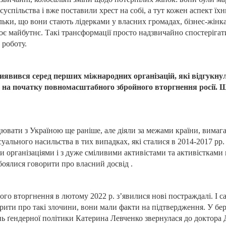
суспільства і вже поставили хрест на собі, а тут кожен аспект їх
льки, що вони стають лідерками у власних громадах, бізнес-жінк
воє майбутнє. Такі трансформації просто надзвичайно спостеріга
 роботу.
иявився серед перших міжнародних організацій, які відгукну
на початку повномасштабного збройного вторгнення росії. 
ювати з Україною ще раніше, але діяли за межами країни, вимаг
уального насильства в тих випадках, які сталися в 2014-2017 рр
 організаціями і з дуже сміливими активістами та активістками
обоялися говорити про власний досвід .
го вторгнення в лютому 2022 р. з’явилися нові постраждалі. І 
рити про такі злочини, вони мали факти на підтвердження. У бер
ь ґендерної політики Катерина Левченко звернулася до доктора 