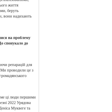
нього життя
ами, беруть
ти, вони надихають
лися на проблему
Що спонукало до
аючи репарацій для
. Ми проводили це з
 громадянського
саме ці люди першими
езні 2022 Урядова
Деніса Муквеге та