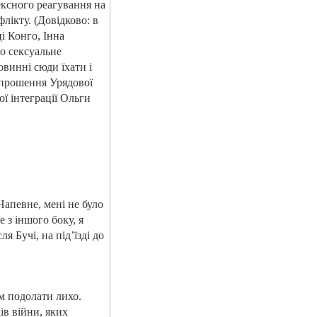
ексного реагування на
лікту. (Довідково: в
і Конго, Інна
ро сексуальне
овинні сюди їхати і
апрошення Урядової
ї інтеграції Ольги
Напевне, мені не було
 з іншого боку, я
 Бучі, на під’їзді до
м подолати лихо.
в війни, яких