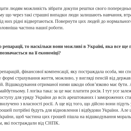
 дати людям можливість зібрати докупи рештки свого попередньо
ому що через такі страшні випадки люди залишають навчання, втр
 від них рідні відвертаються. Повернути цих людей до нормально
оловніша частина нашої роботи.
репарації, то наскільки вони можливі в Україні, яка все ще п
позначається на її економіці?
репарацій, фінансової компенсації, яку постраждала особа, ми сп
 формі страхування життя, можливо, у вигляді пенсій від держав
. Відшкодування отриманої ними шкоди обов’язково має бути. 
майбутньому. І логіка така: за це має платити росія. І тут усе зал
ступу для уряду України до всіх арештованих і заморожених стат
вилучено з власності росії. А ще від того, що дійсно вони підуть
рошей потрібні будуть для відновлення і відбудови України. Але 
України, щоб частина цих грошей пішла на відшкодування моральн
м, які постраждали від СНПК.