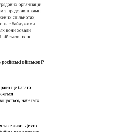
еурядових організацій
ом з представниками
жених спільнотах,
ити нас байдужими.
 як вони ховали
 військові їх не
 російські військові?
раїні ще багато
бояться
віщається, набагато
я таке лихо. Дехто