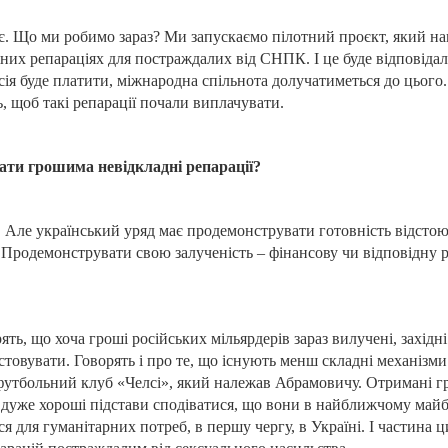
є. Що ми робимо зараз? Ми запускаємо пілотний проєкт, який н
них репараціях для постраждалих від СНПК. І це буде відповідал
ія буде платити, міжнародна спільнота долучатиметься до цього.
, щоб такі репарації почали виплачувати.
ати грошима невідкладні репарації?
 Але український уряд має продемонструвати готовність відстою
Продемонструвати свою залученість – фінансову чи відповідну 
ять, що хоча гроші російських мільярдерів зараз вилучені, західн
товувати. Говорять і про те, що існують менш складні механізми
утбольний клуб «Челсі», який належав Абрамовичу. Отримані гр
 є дуже хороші підстави сподіватися, що вони в найближчому май
я для гуманітарних потреб, в першу чергу, в Україні. І частина 