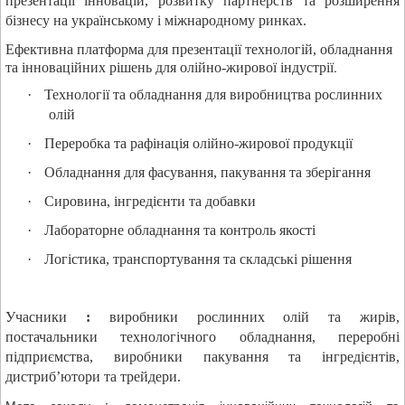
презентації інновацій, розвитку партнерств та розширення
бізнесу на українському і міжнародному ринках.
Ефективна платформа для презентації технологій, обладнання
.
та інноваційних рішень для олійно-жирової індустрії
·
Технології та обладнання для виробництва рослинних
олій
·
Переробка та рафінація олійно-жирової продукції
·
Обладнання для фасування, пакування та зберігання
·
Сировина, інгредієнти та добавки
·
Лабораторне обладнання та контроль якості
·
Логістика, транспортування та складські рішення
Учасники
:
виробники рослинних олій та жирів,
постачальники технологічного обладнання, переробні
підприємства, виробники пакування та інгредієнтів,
дистриб’ютори та трейдери.
Мета заходу :
демонстрація інноваційних технологій та