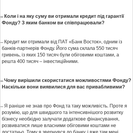
Коли і на яку суму ви отримали кредит під гарантії
Фонду? З яким банком ви співпрацювали?
Кредит ми отримали від ПАТ «Банк Восток», одним із
банків-партнерів Фонду. Його сума склала 550 тисяч
гривень, із яких 150 тисяч були обіговими коштами, а
решта 400 тисяч – інвестиційними.
Чому вирішили скористатися можливостями Фонду?
Наскільки вони виявилися для вас привабливими?
Я раніше не знав про Фонд та таку можливість. Проте я
розумію, що для швидшого та інтенсивнішого розвитку
бізнесу необхідно залучати додаткове фінансування,
розвиватися лише власними обіговими коштами не
достатньо. Тому я звернувся до банку, і вже там мені