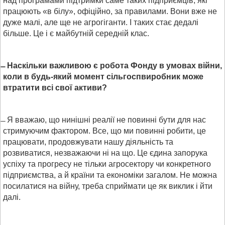
над програмами підтримки саме таких підприємців, які
працюють «в білу», офіційно, за правилами. Вони вже не
дуже малі, але ще не агрогіганти. І таких стає дедалі
більше. Це і є майбутній середній клас.
Наскільки важливою є робота Фонду в умовах війни,
коли в будь-який момент сільгоспвиробник може
втратити всі свої активи?
Я вважаю, що нинішні реалії не повинні бути для нас
стримуючим фактором. Все, що ми повинні робити, це
працювати, продовжувати нашу діяльність та
розвиватися, незважаючи ні на що. Це єдина запорука
успіху та прогресу не тільки агросектору чи конкретного
підприємства, а й країни та економіки загалом. Не можна
посилатися на війну, треба сприймати це як виклик і йти
далі.