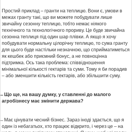
Простий приклад – гранти на теплицю. Вони є, умови в
межах гранту такі, що ви можете побудувати лише
звичайну сезонну теплицю, тобто немає ніякого
технічного та технологічного прориву. Це буде звичайна
сезонна теплиця під один шар плівки. А якщо я хочу
побудувати нормальну цілорічну теплицю, то сума гранту
для цього буде настільки незначною, що сприйматиметься
як кешбек або приємний бонус, а не повноцінна
підтримка. Ось така проблема: співвідношення
мінімальної кількості гектарів та суми. Тому я би порадив
– або зменшити кількість гектарів, або збільшити суму.
Що ще, на вашу думку, у ставленні до малого
агробізнесу має змінити держава?
Має цінувати чесний бізнес. Зараз іноді здається, що я
один із небагатьох, хто працює відкрито, і через це – на