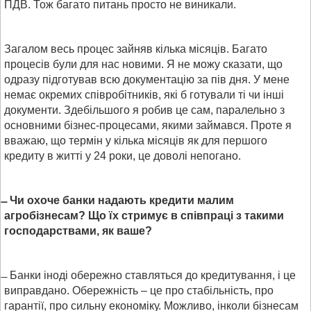
ПДВ. Тож багато питань просто не виникали.
Загалом весь процес зайняв кілька місяців. Багато
процесів були для нас новими. Я не можу сказати, що
одразу підготував всю документацію за пів дня. У мене
немає окремих співробітників, які б готували ті чи інші
документи. Здебільшого я робив це сам, паралельно з
основними бізнес-процесами, якими займався. Проте я
вважаю, що термін у кілька місяців як для першого
кредиту в житті у 24 роки, це доволі непогано.
Чи охоче банки надають кредити малим
агробізнесам? Що їх стримує в співпраці з такими
господарствами, як ваше?
Банки іноді обережно ставляться до кредитування, і це
виправдано. Обережність – це про стабільність, про
гарантії, про сильну економіку. Можливо, інколи бізнесам