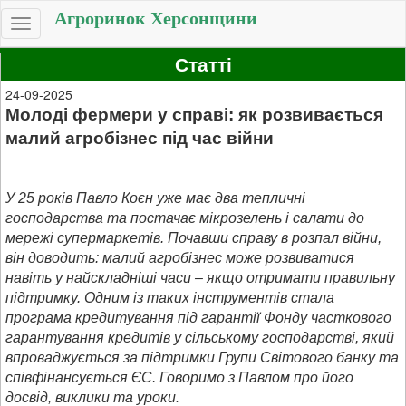
Агроринок Херсонщини
Toggle
navigation
Статті
24-09-2025
Молоді фермери у справі: як розвивається
малий агробізнес під час війни
У 25 років Павло Коєн уже має два тепличні
господарства та постачає мікрозелень і салати до
мережі супермаркетів. Почавши справу в розпал війни,
він доводить: малий агробізнес може розвиватися
навіть у найскладніші часи – якщо отримати правильну
підтримку. Одним із таких інструментів стала
програма кредитування під гарантії Фонду часткового
гарантування кредитів у сільському господарстві, який
впроваджується за підтримки Групи Світового банку та
співфінансується ЄС. Говоримо з Павлом про його
досвід, виклики та уроки.