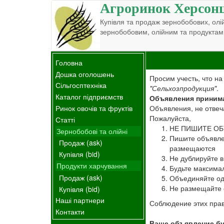
Агроринок Херсон
Купівля та продаж зернобобових, олій
зернобобовим, олійним та продуктам
Головна
Дошка оголошень
Просим учесть, что н
Сільгосптехніка
"Сельхозпродукция"
.
Каталог підприємств
Объявления принима
Объявления, не отвеч
Ринок овочів та фруктів
Пожалуйста,
Статті
НЕ ПИШИТЕ ОБ
Зернобобові та олійні
Пишите объявле
Продаж (ask)
размещаются
Купівля (bid)
Не дублируйте в
Продукти харчування
Будьте максимал
Продаж (ask)
Объединяйте од
Не размещайте о
Купівля (bid)
Наші партнери
Соблюдение этих прав
Контакти
Ваше объявление бу