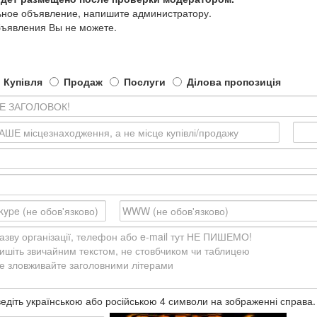
ьное объявление, напишите администратору.
бъявления Вы не можете.
Купівля
Продаж
Послуги
Ділова пропозиція
едіть українською або російською 4 символи на зображенні справа.