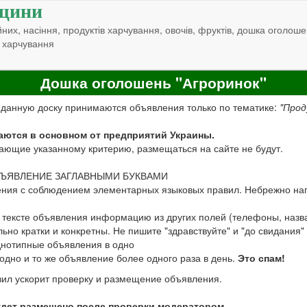
щини
них, насіння, продуктів харчування, овочів, фруктів, дошка оголоше
 харчування
Дошка оголошень "Агроринок"
а данную доску принимаются объявления только по тематике:
"Прод
ются в основном от предприятий Украины.
ающие указанному критерию, размещаться на сайте не будут.
ЪЯВЛЕНИЕ ЗАГЛАВНЫМИ БУКВАМИ
ния с соблюдением элементарных языковых правил. Небрежно нап
 тексте объявления информацию из других полей (телефоны, назв
ьно кратки и конкретны. Не пишите "здравствуйте" и "до свидания" 
нотипные объявления в одно
дно и то же объявление более одного раза в день.
Это спам!
ил ускорит проверку и размещение объявления.
дет размещено после проверки модератором.