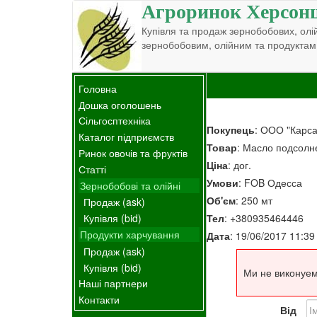
Агроринок Херсон
Купівля та продаж зернобобових, олій
зернобобовим, олійним та продуктам
Головна
Дошка оголошень
Сільгосптехніка
Покупець
: ООО "Карса
Каталог підприємств
Товар
: Масло подсолн
Ринок овочів та фруктів
Ціна
: дог.
Статті
Умови
: FOB Одесса
Зернобобові та олійні
Об'єм
: 250 мт
Продаж (ask)
Тел
: +380935464446
Купівля (bid)
Продукти харчування
Дата
: 19/06/2017 11:39
Продаж (ask)
Купівля (bid)
Ми не виконуем
Наші партнери
Контакти
Від