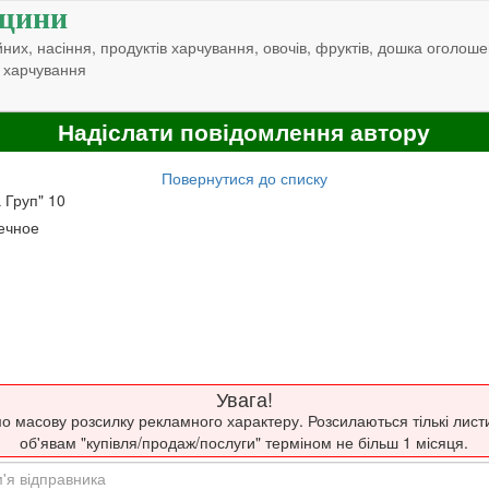
щини
них, насіння, продуктів харчування, овочів, фруктів, дошка оголоше
 харчування
Надіслати повідомлення автору
Повернутися до списку
 Груп" 10
ечное
Увага!
о масову розсилку рекламного характеру. Розсилаються тількі лист
об'явам "купівля/продаж/послуги" терміном не більш 1 місяця.