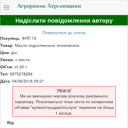
Агроринок Херсонщини
Toggle
navigation
Надіслати повідомлення автору
Повернутися до списку
Покупець
: ФЛП 15
Товар
: Масло подсолнечное техническое
Ціна
: дог.
Умови
: с места
Об'єм
: от 20 т
Тел
: 0975278284
Дата
: 04/06/2018 09:21
Увага!
Ми не виконуемо масову розсилку рекламного
характеру. Розсилаються тількі листи по конкретним
об'явам "купівля/продаж/послуги" терміном не більш
1 місяця.
Від