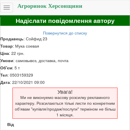
Агроринок Херсонщини
Toggle
navigation
Надіслати повідомлення автору
Повернутися до списку
Продавець
: Сойфид 23
Товар
: Мука соевая
Ціна
: 22 грн.
Умови
: самовывоз, доставка, почта
Об'єм
: 5 т
Тел
: 0503159329
Дата
: 22/10/2021 09:00
Увага!
Ми не виконуемо масову розсилку рекламного
характеру. Розсилаються тількі листи по конкретним
об'явам "купівля/продаж/послуги" терміном не більш
1 місяця.
Від