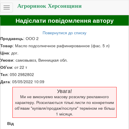
Агроринок Херсонщини
Toggle
navigation
Надіслати повідомлення автору
Повернутися до списку
Продавець
: ООО 2
Товар
: Масло подсолнечное рафинированное (фас. 5 л)
Ціна
: дог.
Умови
: самовывоз, Винницкая обл.
Об'єм
: от 22 т
Тел
: 050 2982802
Дата
: 05/05/2022 10:09
Увага!
Ми не виконуемо масову розсилку рекламного
характеру. Розсилаються тількі листи по конкретним
об'явам "купівля/продаж/послуги" терміном не більш
1 місяця.
Від