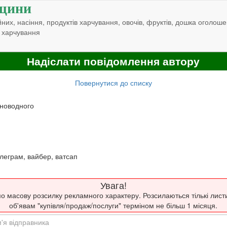
щини
них, насіння, продуктів харчування, овочів, фруктів, дошка оголоше
 харчування
Надіслати повідомлення автору
Повернутися до списку
існоводного
леграм, вайбер, ватсап
Увага!
о масову розсилку рекламного характеру. Розсилаються тількі лист
об'явам "купівля/продаж/послуги" терміном не більш 1 місяця.