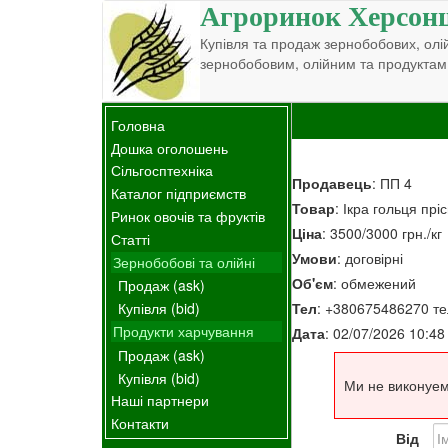
Агроринок Херсон
Купівля та продаж зернобобових, олій
зернобобовим, олійним та продуктам
Головна
Дошка оголошень
Сільгосптехніка
Продавець
: ПП 4
Каталог підприємств
Товар
: Ікра гольця пр
Ринок овочів та фруктів
Ціна
: 3500/3000 грн./кг
Статті
Умови
: договірні
Зернобобові та олійні
Об'єм
: обмежений
Продаж (ask)
Тел
: +380675486270 те
Купівля (bid)
Продукти харчування
Дата
: 02/07/2026 10:48
Продаж (ask)
Купівля (bid)
Ми не виконуем
Наші партнери
Контакти
Від