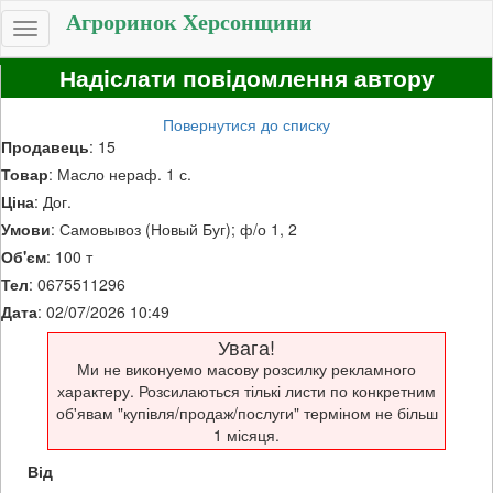
Агроринок Херсонщини
Toggle
navigation
Надіслати повідомлення автору
Повернутися до списку
Продавець
: 15
Товар
: Масло нераф. 1 с.
Ціна
: Дог.
Умови
: Самовывоз (Новый Буг); ф/о 1, 2
Об'єм
: 100 т
Тел
: 0675511296
Дата
: 02/07/2026 10:49
Увага!
Ми не виконуемо масову розсилку рекламного
характеру. Розсилаються тількі листи по конкретним
об'явам "купівля/продаж/послуги" терміном не більш
1 місяця.
Від