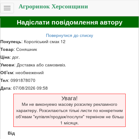
Агроринок Херсонщини
Toggle
navigation
Надіслати повідомлення автору
Повернутися до списку
Покупець
: Короліський смак 12
Товар
: Соняшник
Ціна
: дог.
Умови
: Доставка або самовивіз.
Об'єм
: необмежений
Тел
: 0991878070
Дата
: 07/08/2026 09:58
Увага!
Ми не виконуемо масову розсилку рекламного
характеру. Розсилаються тількі листи по конкретним
об'явам "купівля/продаж/послуги" терміном не більш
1 місяця.
Від