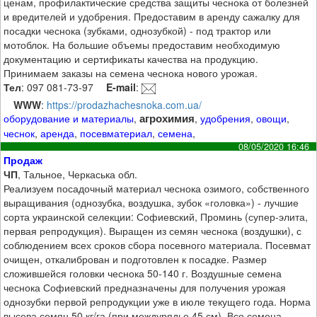
ценам, профилактические средства защиты чеснока от болезней
и вредителей и удобрения. Предоставим в аренду сажалку для
посадки чеснока (зубками, однозубкой) - под трактор или
мотоблок. На большие объемы предоставим необходимую
документацию и сертификаты качества на продукцию.
Принимаем заказы на семена чеснока нового урожая.
Тел
: 097 081-73-97
E-mail
:
WWW
:
https://prodazhachesnoka.com.ua/
агрохимия
оборудование и материалы
,
,
удобрения
,
овощи
,
чеснок
,
аренда
,
посевматериал
,
семена
,
08/05/2020 16:46
Продаж
ЧП
, Тальное, Черкаська обл.
Реализуем посадочный материал чеснока озимого, собственного
выращивания (однозубка, воздушка, зубок «головка») - лучшие
сорта украинской селекции: Софиевский, Проминь (супер-элита,
первая репродукция). Выращен из семян чеснока (воздушки), с
соблюдением всех сроков сбора посевного материала. Посевмат
очищен, откалиброван и подготовлен к посадке. Размер
сложившейся головки чеснока 50-140 г. Воздушные семена
чеснока Софиевский предназначены для получения урожая
однозубки первой репродукции уже в июле текущего года. Норма
высева семян 50 кг/га (при междурядье 45 см). Все семена