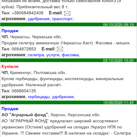
Мешками не возим, доставка только самосвалом КАМАЗ (9
кубов). Приблизительный вес 8 т.
Тел
: +380684842408
E-mail
:
агрохимия
,
удобрения
,
транспорт
,
06/10/2020 09:19
Продаж
ЧП
, Черкассы, Черкаська обл.
Продам селитру аммиачную (Черкассы Азот). Фасовка - мешок.
Тел
: 0684872853
E-mail
:
агрохимия
,
селитра
,
услуги
,
фасовка
,
05/10/2020 10:20
Купівля
ЧП
, Кременчуг, Полтавська обл.
Куплю гербициды, фунгициды, инспектициды, минеральные
удобрения. Наличный расчёт.
Тел
: 0668604135
агрохимия
,
гербициды
,
удобрения
,
15/09/2020 11:45
Продаж
АО "Аграрный фонд"
, Херсон, Херсонська обл.
АО “АГРАРНЫЙ ФОНД” предлагает широкий ассортимент
украинских (Остхем) удобрений на складах Украгро НПК по
Украине. !!! Свежие поставки!!! В наличии на складах: - Селитра