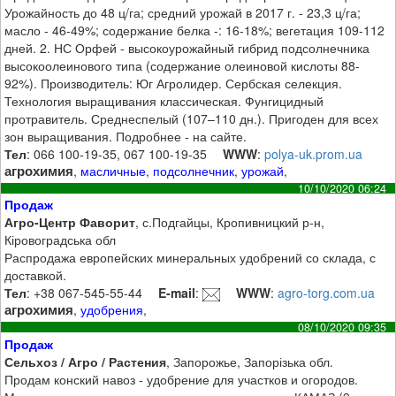
Урожайность до 48 ц/га; средний урожай в 2017 г. - 23,3 ц/га;
масло - 46-49%; содержание белка -: 16-18%; вегетация 109-112
дней. 2. НС Орфей - высокоурожайный гибрид подсолнечника
высокоолеинового типа (содержание олеиновой кислоты 88-
92%). Производитель: Юг Агролидер. Сербская селекция.
Технология выращивания классическая. Фунгицидный
протравитель. Среднеспелый (107–110 дн.). Пригоден для всех
зон выращивания. Подробнее - на сайте.
Тел
: 066 100-19-35, 067 100-19-35
WWW
:
polya-uk.prom.ua
агрохимия
,
масличные
,
подсолнечник
,
урожай
,
10/10/2020 06:24
Продаж
Агро-Центр Фаворит
, с.Подгайцы, Кропивницкий р-н,
Кіровоградська обл
Распродажа европейских минеральных удобрений со склада, с
доставкой.
Тел
: +38 067-545-55-44
E-mail
:
WWW
:
agro-torg.com.ua
агрохимия
,
удобрения
,
08/10/2020 09:35
Продаж
Сельхоз / Агро / Растения
, Запорожье, Запорізька обл.
Продам конский навоз - удобрение для участков и огородов.