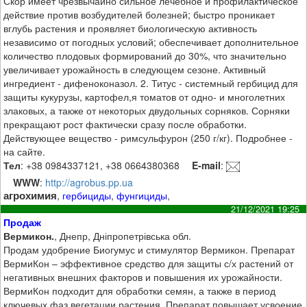
Скор имеет чрезвычайно сильное лечебное и профилактическое
действие против возбудителей болезней; быстро проникает
вглубь растения и проявляет биологическую активность
независимо от погодных условий; обеспечивает дополнительное
количество плодовых формирований до 30%, что значительно
увеличивает урожайность в следующем сезоне. Активный
ингредиент - дифеноконазол. 2. Титус - системный гербицид для
защиты кукурузы, картофел,я томатов от одно- и многолетних
злаковых, а также от некоторых двудольных сорняков. Сорняки
прекращают рост фактически сразу после обработки.
Действующее вещество - римсульфурон (250 г/кг). Подробнее -
на сайте.
Тел
: +38 0984337121, +38 0664380368
E-mail
:
WWW
:
http://agrobus.pp.ua
агрохимия
,
гербициды
,
фунгициды
,
21/12/2021 19:25
Продаж
Вермикон.
, Днепр, Дніпропетрівська обл.
Продам удобрение Биогумус и стимулятор Вермикон. Препарат
ВермиКон – эффективное средство для защиты с/х растений от
негативных внешних факторов и повышения их урожайности.
ВермиКон подходит для обработки семян, а также в период
ключевых фаз вегетации растения. Препарат повышает усвоение