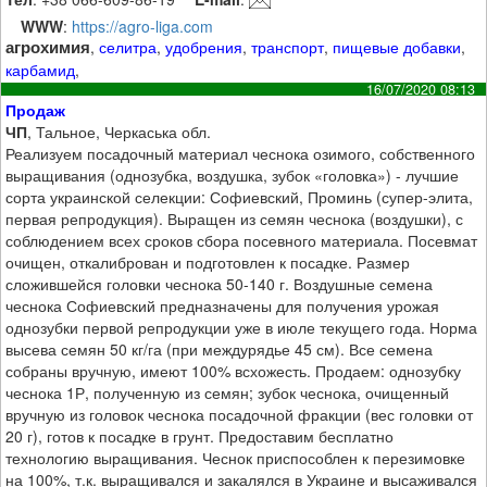
WWW
:
https://agro-liga.com
агрохимия
,
селитра
,
удобрения
,
транспорт
,
пищевые добавки
,
карбамид
,
16/07/2020 08:13
Продаж
ЧП
, Тальное, Черкаська обл.
Реализуем посадочный материал чеснока озимого, собственного
выращивания (однозубка, воздушка, зубок «головка») - лучшие
сорта украинской селекции: Софиевский, Проминь (супер-элита,
первая репродукция). Выращен из семян чеснока (воздушки), с
соблюдением всех сроков сбора посевного материала. Посевмат
очищен, откалиброван и подготовлен к посадке. Размер
сложившейся головки чеснока 50-140 г. Воздушные семена
чеснока Софиевский предназначены для получения урожая
однозубки первой репродукции уже в июле текущего года. Норма
высева семян 50 кг/га (при междурядье 45 см). Все семена
собраны вручную, имеют 100% всхожесть. Продаем: однозубку
чеснока 1Р, полученную из семян; зубок чеснока, очищенный
вручную из головок чеснока посадочной фракции (вес головки от
20 г), готов к посадке в грунт. Предоставим бесплатно
технологию выращивания. Чеснок приспособлен к перезимовке
на 100%, т.к. выращивался и закалялся в Украине и высаживался