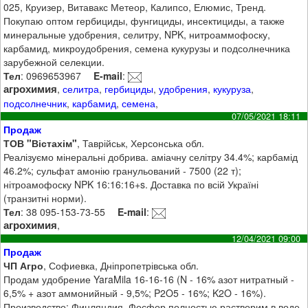
025, Круизер, Витавакс Метеор, Калипсо, Елюмис, Тренд.
Покупаю оптом гербициды, фунгициды, инсектициды, а также
минеральные удобрения, селитру, NPK, нитроаммофоску,
карбамид, микроудобрения, семена кукурузы и подсолнечника
зарубежной селекции.
Тел
: 0969653967
E-mail
:
агрохимия
,
селитра
,
гербициды
,
удобрения
,
кукуруза
,
подсолнечник
,
карбамид
,
семена
,
07/05/2021 18:11
Продаж
ТОВ "Вістахім"
, Таврійськ, Херсонська обл.
Реалізуємо мінеральні добрива. аміачну селітру 34.4%; карбамід
46.2%; сульфат амонію гранульований - 7500 (22 т);
нітроамофоску NPK 16:16:16+s. Доставка по всій Україні
(транзитні норми).
Тел
: 38 095-153-73-55
E-mail
:
агрохимия
,
12/04/2021 09:00
Продаж
ЧП Агро
, Софиевка, Дніпропетрівська обл.
Продам удобрение YaraMila 16-16-16 (N - 16% азот нитратный -
6,5% + азот аммонийный - 9,5%; P2O5 - 16%; K2O - 16%).
Производство: Финляндия. Фосфор полностью растворим в воде