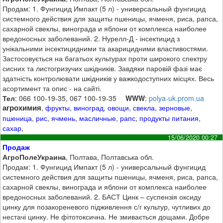
Продам: 1. Фунгицид Импакт (5 л) - универсальный фунгицид
системного действия для защиты пшеницы, ячменя, риса, рапса,
сахарной свеклы, винограда и яблони от комплекса наиболее
вредоносных заболеваний. 2. Нурелл-Д - інсектицид з
унікальними інсектицидними та акарицидними властивостями.
Застосовується на багатьох культурах проти широкого спектру
сисних та листогризучих шкідників. Завдяки паровій фазі має
здатність контролювати шкідників у важкодоступних місцях. Весь
асортимент та опис - на сайті.
Тел
: 066 100-19-35, 067 100-19-35
WWW
:
polya-uk.prom.ua
агрохимия
,
фрукты
,
виноград
,
овощи
,
свекла
,
зерновые
,
пшеница
,
рис
,
ячмень
,
масличные
,
рапс
,
продукты питания
,
сахар
,
15/06/2020 00:27
Продаж
АгроПолеУкраина
, Полтава, Полтавська обл.
Продам: 1. Фунгицид Импакт (5 л) - универсальный фунгицид
системного действия для защиты пшеницы, ячменя, риса, рапса,
сахарной свеклы, винограда и яблони от комплекса наиболее
вредоносных заболеваний. 2. БАСТ Цинк – суспензія оксиду
цинку для позакореневого підживлення с/г культур, чутливих до
нестачі цинку. Не фітотоксична. Не змивається дощами. Добре