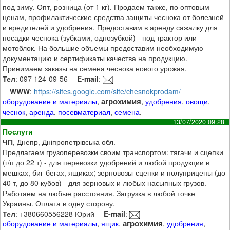
под зиму. Опт, розница (от 1 кг). Продаем также, по оптовым
ценам, профилактические средства защиты чеснока от болезней
и вредителей и удобрения. Предоставим в аренду сажалку для
посадки чеснока (зубками, однозубкой) - под трактор или
мотоблок. На большие объемы предоставим необходимую
документацию и сертификаты качества на продукцию.
Принимаем заказы на семена чеснока нового урожая.
Тел
: 097 124-09-56
E-mail
:
WWW
:
https://sites.google.com/site/chesnokprodam/
агрохимия
оборудование и материалы
,
,
удобрения
,
овощи
,
чеснок
,
аренда
,
посевматериал
,
семена
,
13/07/2020 09:28
Послуги
ЧП
, Днепр, Дніпропетрівська обл.
Предлагаем грузоперевозки своим транспортом: тягачи и сцепки
(г/п до 22 т) - для перевозки удобрений и любой продукции в
мешках, биг-бегах, ящиках; зерновозы-сцепки и полуприцепы (до
40 т, до 80 кубов) - для зерновых и любых насыпных грузов.
Работаем на любые расстояния. Загрузка в любой точке
Украины. Оплата в одну сторону.
Тел
: +380660556228 Юрий
E-mail
:
агрохимия
оборудование и материалы
,
ящик
,
,
удобрения
,