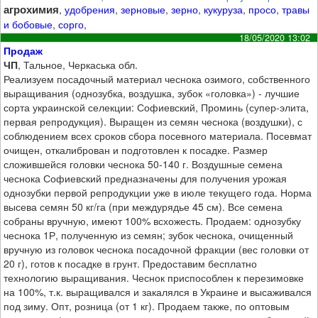
агрохимия
,
удобрения
,
зерновые
,
зерно
,
кукуруза
,
просо
,
травы
и бобовые
,
сорго
,
18/05/2020 13:02
Продаж
ЧП
, Тальное, Черкаська обл.
Реализуем посадочный материал чеснока озимого, собственного
выращивания (однозубка, воздушка, зубок «головка») - лучшие
сорта украинской селекции: Софиевский, Проминь (супер-элита,
первая репродукция). Выращен из семян чеснока (воздушки), с
соблюдением всех сроков сбора посевного материала. Посевмат
очищен, откалиброван и подготовлен к посадке. Размер
сложившейся головки чеснока 50-140 г. Воздушные семена
чеснока Софиевский предназначены для получения урожая
однозубки первой репродукции уже в июле текущего года. Норма
высева семян 50 кг/га (при междурядье 45 см). Все семена
собраны вручную, имеют 100% всхожесть. Продаем: однозубку
чеснока 1Р, полученную из семян; зубок чеснока, очищенный
вручную из головок чеснока посадочной фракции (вес головки от
20 г), готов к посадке в грунт. Предоставим бесплатно
технологию выращивания. Чеснок приспособлен к перезимовке
на 100%, т.к. выращивался и закалялся в Украине и высаживался
под зиму. Опт, розница (от 1 кг). Продаем также, по оптовым