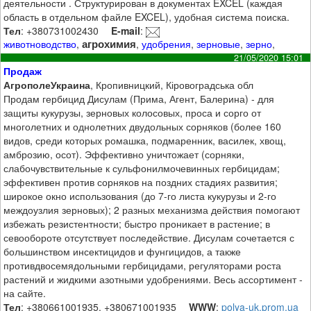
деятельности . Структурирован в документах EXCEL (каждая
область в отдельном файле EXCEL), удобная система поиска.
Тел
: +380731002430
E-mail
:
агрохимия
животноводство
,
,
удобрения
,
зерновые
,
зерно
,
21/05/2020 15:01
Продаж
АгрополеУкраина
, Кропивницкий, Кіровоградська обл
Продам гербицид Дисулам (Прима, Агент, Балерина) - для
защиты кукурузы, зерновых колосовых, проса и сорго от
многолетних и однолетних двудольных сорняков (более 160
видов, среди которых ромашка, подмаренник, василек, хвощ,
амброзию, осот). Эффективно уничтожает (сорняки,
слабочувствительные к сульфонилмочевинных гербицидам;
эффективен против сорняков на поздних стадиях развития;
широкое окно использования (до 7-го листа кукурузы и 2-го
междоузлия зерновых); 2 разных механизма действия помогают
избежать резистентности; быстро проникает в растение; в
севообороте отсутствует последействие. Дисулам сочетается с
большинством инсектицидов и фунгицидов, а также
противдвосемядольными гербицидами, регуляторами роста
растений и жидкими азотными удобрениями. Весь ассортимент -
на сайте.
Тел
: +380661001935, +380671001935
WWW
:
polya-uk.prom.ua