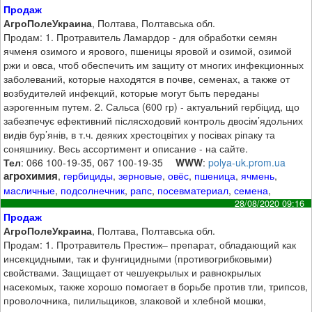
Продаж
АгроПолеУкраина
, Полтава, Полтавська обл.
Продам: 1. Протравитель Ламардор - для обработки семян
ячменя озимого и ярового, пшеницы яровой и озимой, озимой
ржи и овса, чтоб обеспечить им защиту от многих инфекционных
заболеваний, которые находятся в почве, семенах, а также от
возбудителей инфекций, которые могут быть переданы
аэрогенным путем. 2. Сальса (600 гр) - актуальний гербіцид, що
забезпечує ефективний післясходовий контроль двосім’ядольних
видів бур’янів, в т.ч. деяких хрестоцвітих у посівах ріпаку та
соняшнику. Весь ассортимент и описание - на сайте.
Тел
: 066 100-19-35, 067 100-19-35
WWW
:
polya-uk.prom.ua
агрохимия
,
гербициды
,
зерновые
,
овёс
,
пшеница
,
ячмень
,
масличные
,
подсолнечник
,
рапс
,
посевматериал
,
семена
,
28/08/2020 09:16
Продаж
АгроПолеУкраина
, Полтава, Полтавська обл.
Продам: 1. Протравитель Престиж– препарат, обладающий как
инсекцидными, так и фунгицидными (противогрибковыми)
свойствами. Защищает от чешуекрылых и равнокрылых
насекомых, также хорошо помогает в борьбе против тли, трипсов,
проволочника, пилильщиков, злаковой и хлебной мошки,