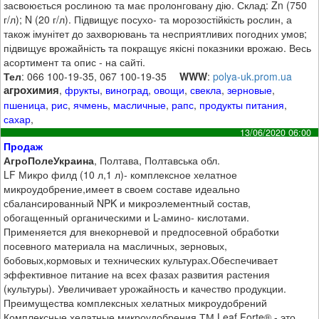
засвоюється рослиною та має пролонговану дію. Склад: Zn (750
г/л); N (20 г/л). Підвищує посухо- та морозостійкість рослин, а
також імунітет до захворювань та несприятливих погодних умов;
підвищує врожайність та покращує якісні показники врожаю. Весь
асортимент та опис - на сайті.
Тел
: 066 100-19-35, 067 100-19-35
WWW
:
polya-uk.prom.ua
агрохимия
,
фрукты
,
виноград
,
овощи
,
свекла
,
зерновые
,
пшеница
,
рис
,
ячмень
,
масличные
,
рапс
,
продукты питания
,
сахар
,
13/06/2020 06:00
Продаж
АгроПолеУкраина
, Полтава, Полтавська обл.
LF Микро филд (10 л,1 л)- комплексное хелатное
микроудобрение,имеет в своем составе идеально
сбалансированный NPK и микроэлементный состав,
обогащенный органическими и L-амино- кислотами.
Применяется для внекорневой и предпосевной обработки
посевного материала на масличных, зерновых,
бобовых,кормовых и технических культурах.Обеспечивает
эффективное питание на всех фазах развития растения
(культуры). Увеличивает урожайность и качество продукции.
Преимущества комплексных хелатных микроудобрений
Комплексные хелатные микроудобрения ТМ Leaf Forte® - это