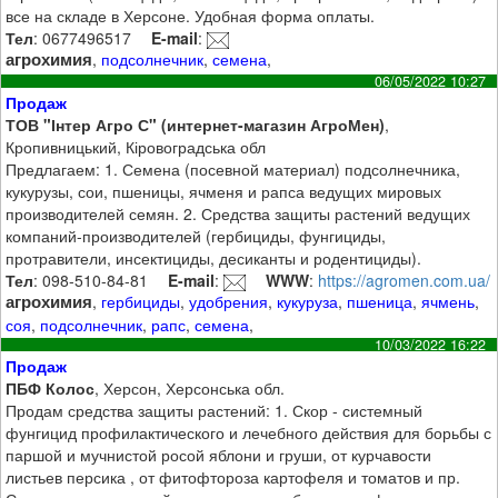
все на складе в Херсоне. Удобная форма оплаты.
Тел
: 0677496517
E-mail
:
агрохимия
,
подсолнечник
,
семена
,
06/05/2022 10:27
Продаж
ТОВ "Інтер Агро С" (интернет-магазин АгроМен)
,
Кропивницький, Кіровоградська обл
Предлагаем: 1. Семена (посевной материал) подсолнечника,
кукурузы, сои, пшеницы, ячменя и рапса ведущих мировых
производителей семян. 2. Средства защиты растений ведущих
компаний-производителей (гербициды, фунгициды,
протравители, инсектициды, десиканты и родентициды).
Тел
: 098-510-84-81
E-mail
:
WWW
:
https://agromen.com.ua/
агрохимия
,
гербициды
,
удобрения
,
кукуруза
,
пшеница
,
ячмень
,
соя
,
подсолнечник
,
рапс
,
семена
,
10/03/2022 16:22
Продаж
ПБФ Колос
, Херсон, Херсонська обл.
Продам средства защиты растений: 1. Скор - системный
фунгицид профилактического и лечебного действия для борьбы с
паршой и мучнистой росой яблони и груши, от курчавости
листьев персика , от фитофтороза картофеля и томатов и пр.