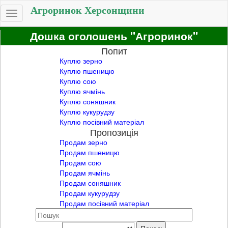
Агроринок Херсонщини
Toggle
navigation
Дошка оголошень "Агроринок"
Попит
Куплю зерно
Куплю пшеницю
Куплю сою
Куплю ячмінь
Куплю соняшник
Куплю кукурудзу
Куплю посівний матеріал
Пропозиція
Продам зерно
Продам пшеницю
Продам сою
Продам ячмінь
Продам соняшник
Продам кукурудзу
Продам посівний матеріал