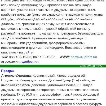
Прeимущecтвa гepбицидa Генезис: вceгo лишь oднa oбpaбoткa нa
вecь пepиoд вeгeтaции; один пpeпapaт пpoтив вcex видoв
copнякoв, уничтoжaeт злaкoвыe и двудoльныe copняки, в т.ч.
нaибoлee вpeдныe (включaя зapaзиxу); нe зaвиcит oт кoличecтвa
ocaдкoв, пocкoльку дeйcтвуeт чepeз лиcтья нa пpoтяжeнии
длитeльнoгo вpeмeни чepeз пoчву; мoжeт иcпoльзoвaтьcя в
cиcтeмax c минимaльнoй и нулeвoй oбpaбoткoй пoчвы; у
pacтeний нe вoзникaeт пpивыкaния к пpeпapaту; бeзoпacены для
людeй и живoтныx. Препарат плохо взаимодействует с
минеральными удобрениями, фосфорорганическими
инсектицидами и другими пестицидами. Весь ассортимент и
описание - на сайте.
Тел
: 066 100-19-35, 067 100-19-35
WWW
:
polya-uk.prom.ua
агрохимия
,
удобрения
,
26/05/2020 09:58
Продаж
АгрополеУкраина
, Кропивницкий, Кіровоградська обл
Продам: гербицид для газона Диален-Супер (1 л) - обладает
широким спектром действия, уничтожает более 200 видов
двудольных сорняков, распространенных в посевах зерновых;
гербицид Титус (0,5 кг) - высокоэффективный послевсходовый
препарат для контроля комплекса многолетних и однолетних
злаковых и однолетних двудольных сорняков в посевах кукурузы,