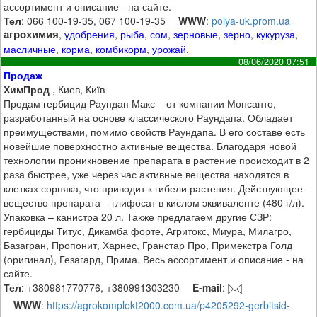
ассортимент и описание - на сайте.
Тел
: 066 100-19-35, 067 100-19-35
WWW
:
polya-uk.prom.ua
агрохимия
,
удобрения
,
рыба
,
сом
,
зерновые
,
зерно
,
кукуруза
,
масличные
,
корма
,
комбикорм
,
урожай
,
08/06/2020 07:51
Продаж
ХимПрод
, Киев, Київ
Продам гербицид Раундап Макс – от компании Монсанто,
разработанный на основе классического Раундапа. Обладает
преимуществами, помимо свойств Раундапа. В его составе есть
новейшие поверхностно активные вещества. Благодаря новой
технологии проникновение препарата в растение происходит в 2
раза быстрее, уже через час активные вещества находятся в
клетках сорняка, что приводит к гибели растения. Действующее
вещество препарата – глифосат в кислом эквиваленте (480 г/л).
Упаковка – канистра 20 л. Также предлагаем другие СЗР:
гербициды Титус, Дикамба форте, Агритокс, Миура, Милагро,
Базагран, Пропонит, Харнес, Гранстар Про, Примекстра Голд
(оригинал), Гезагард, Прима. Весь ассортимент и описание - на
сайте.
Тел
: +380981770776, +380991303230
E-mail
:
WWW
:
https://agrokomplekt2000.com.ua/p4205292-gerbitsid-