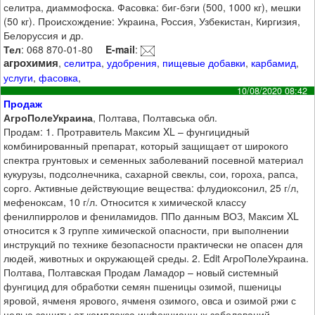
селитра, диаммофоска. Фасовка: биг-бэги (500, 1000 кг), мешки
(50 кг). Происхождение: Украина, Россия, Узбекистан, Киргизия,
Белоруссия и др.
Тел
: 068 870-01-80
E-mail
:
агрохимия
,
селитра
,
удобрения
,
пищевые добавки
,
карбамид
,
услуги
,
фасовка
,
10/08/2020 08:42
Продаж
АгроПолеУкраина
, Полтава, Полтавська обл.
Продам: 1. Протравитель Максим XL – фунгицидный
комбинированный препарат, который защищает от широкого
спектра грунтовых и семенных заболеваний посевной материал
кукурузы, подсолнечника, сахарной свеклы, сои, гороха, рапса,
сорго. Активные действующие вещества: флудиоксонил, 25 г/л,
мефеноксам, 10 г/л. Относится к химической классу
фенилпирролов и фениламидов. ППо данным ВОЗ, Максим XL
относится к 3 группе химической опасности, при выполнении
инструкций по технике безопасности практически не опасен для
людей, животных и окружающей среды. 2. Edit АгроПолеУкраина.
Полтава, Полтавская Продам Ламадор – новый системный
фунгицид для обработки семян пшеницы озимой, пшеницы
яровой, ячменя ярового, ячменя озимого, овса и озимой ржи с
целью защиты от комплекса инфекционных заболеваний,