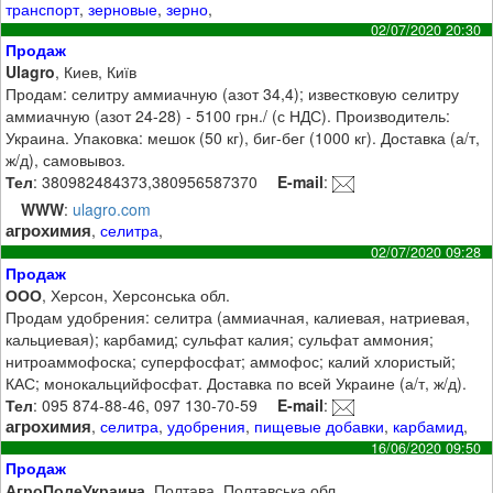
транспорт
,
зерновые
,
зерно
,
02/07/2020 20:30
Продаж
Ulagro
, Киев, Київ
Продам: селитру аммиачную (азот 34,4); известковую селитру
аммиачную (азот 24-28) - 5100 грн./ (с НДС). Производитель:
Украина. Упаковка: мешок (50 кг), биг-бег (1000 кг). Доставка (а/т,
ж/д), самовывоз.
Тел
: 380982484373,380956587370
E-mail
:
WWW
:
ulagro.com
агрохимия
,
селитра
,
02/07/2020 09:28
Продаж
ООО
, Херсон, Херсонська обл.
Продам удобрения: селитра (аммиачная, калиевая, натриевая,
кальциевая); карбамид; сульфат калия; сульфат аммония;
нитроаммофоска; суперфосфат; аммофос; калий хлористый;
КАС; монокальцийфосфат. Доставка по всей Украине (а/т, ж/д).
Тел
: 095 874-88-46, 097 130-70-59
E-mail
:
агрохимия
,
селитра
,
удобрения
,
пищевые добавки
,
карбамид
,
16/06/2020 09:50
Продаж
АгроПолеУкраина
, Полтава, Полтавська обл.