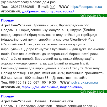
удерживает влагу в почве до 4 раз.
Тел
: +380677880205
E-mail
:
WWW
:
https://compost.in.ua
агрохимия
,
удобрения
,
мясо
,
курица
,
урожай
,
06/11/2020 17:10
Продаж
АгроПолеУкраина
, Кропивницький, Кіровоградська обл
Продам: 1. Гібрид соняшнику Фабуло КЛП, Штрубе (Strube) -
середньоранній гібрид лінолевого типу, стійкий до гербіцидів
імідазолінонової групи, виробнича система Clearfield® Plus
(Євролайтнінг Плюс, з високою пластичністю до умов
вирощування. Добре конкурує з бур’янами – для дуже засмічених
полів. Генетична стійкість до несправжньої борошнистої роси,
сірої та білої гнилей. Вирощений на ділянках гібридизації в
жорстких умовах спеки та засухи Іспанії та півдня Італії.
Рекомендований для вирощування в зонах Степу та Лісостепу.
Період вегетації 115 днів; вміст олії 49%; потенційна врожайність
5,2 т/га; маса 1000 насінин 68 г. Детальніше - на сайті.
Тел
: 066 100-19-35, 067 100-19-35
WWW
:
polya-uk.prom.ua
агрохимия
,
гербициды
,
масличные
,
подсолнечник
,
03/11/2020 11:45
Продаж
АгроПолеУкраина
, Полтава, Полтавська обл.
Продам: 1. Подсолнух Златибор – гибрид сербской селекции.