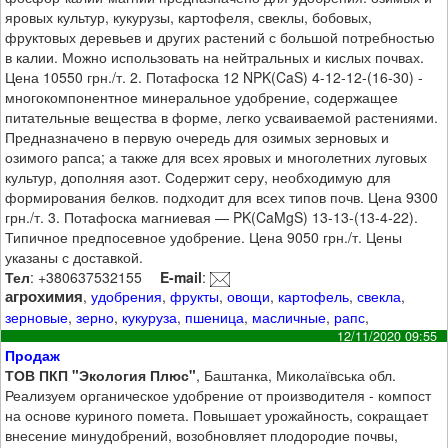
яровых культур, кукурузы, картофеля, свеклы, бобовых,
фруктовых деревьев и других растений с большой потребностью
в калии. Можно использовать на нейтральных и кислых почвах.
Цена 10550 грн./т. 2. Потафоска 12 NPK(CaS) 4-12-12-(16-30) -
многокомпонентное минеральное удобрение, содержащее
питательные вещества в форме, легко усваиваемой растениями.
Предназначено в первую очередь для озимых зерновых и
озимого рапса; а также для всех яровых и многолетних луговых
культур, дополняя азот. Содержит серу, необходимую для
формирования белков. подходит для всех типов почв. Цена 9300
грн./т. 3. Потафоска магниевая — PK(CaMgS) 13-13-(13-4-22).
Типичное предпосевное удобрение. Цена 9050 грн./т. Цены
указаны с доставкой.
Тел
: +380637532155
E-mail
:
агрохимия
,
удобрения
,
фрукты
,
овощи
,
картофель
,
свекла
,
зерновые
,
зерно
,
кукуруза
,
пшеница
,
масличные
,
рапс
,
12/11/2020 09:55
Продаж
ТОВ ПКП "Экология Плюс"
, Баштанка, Миколаївська обл.
Реализуем органическое удобрение от производителя - компост
на основе куриного помета. Повышает урожайность, сокращает
внесение минудобрений, возобновляет плодородие почвы,