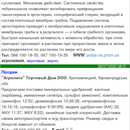
суспензии. Механизм действия: Системные свойства
тебуконазола позволяют ингибировать превращение
ланостерина в эргостерин, специфический стерин, входящий в
состав клеточных мембран грибов. Подавление синтеза
эргостерина приводит к необратимым нарушениям в клеточных
мембранах гриба и в результате — к гибели грибного организма.
Быстрая начальная активность с момента обработки, при этом
препарат проникает в растение при прорастании зерна и затем
распределяется по растению по мере его роста.
Тел
: 066 100-19-35, 067 100-19-35
WWW
:
polya-uk.prom.ua
агрохимия
,
зерновые
,
зерно
,
26/07/2020 08:01
Продаж
"Агролига" Торговый Дом ООО
, Кропивницкий, Кіровоградська
обл
Предлагаем поставки минеральных удобрений: азотные
(карбамид, аммиачная селитра, сульфат аммония); комплексные
(аммофос 12:52, диаммофоска 10:26:26, нитроаммофоска
16:16:16, суперфосфат 9:30:9S); жидкие удобрегния (КАС-32,
ЖКУ 11:37, ЖКУ 8:22); калийные (калий хлористый). Доставка
своим автотранспортом и ж/д транспортом. Размер скидок и
бонусов зависит от обьемов.
Тел
: +38 066-609-86-19
E-mail
: