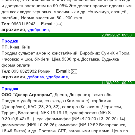
и доступен растениям на 90-95% Это делает продукт идеальным
для всех видов зерновых, масличных и др. с/х культур, овощей,
пастбищ. Норма внесения: 80 - 200 кг/га.
Тел
: 0963118243
E-mail
:
агрохимия
,
удобрения
,
23/03/2021 09:30
Продаж
ПП
, Киев, Київ
Продам сульфат амонію кристалічний. Виробник: СумиХімПром.
Фасовка: мішки, біг-беги. Ціна 5300 грн. Доставка. Будь-яка
форма оплати.
Тел
: 093 6325932 Роман
E-mail
:
агрохимия
,
добрива
,
удобрения
,
11/02/2021 09:20
Продаж
ООО "Днепр Агропром"
, Днепр, Дніпропетрівська обл.
Продаем удобрения, со склада (Каменское): карбамид
(ДнепрАзот); КАС (28, 30, 32); селитра (Казахстан,Черкассы,
Турция, Болгария); NPK 16:16:16; суперфосфат (NP+S
9:30+9,9:42+6...); сульфоаммофос (NP+S 20:20+13, 20:20+14);
диаммофос (NPK 10:26:26); аммофос (NP 12:52 Белореченск,
18:49 Литва) и др. Поставки СРТ, вагонными нормами. Цена по