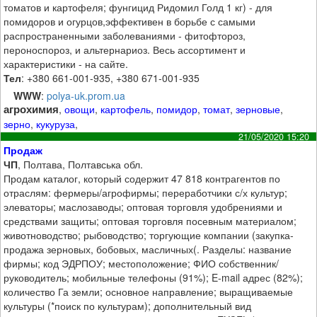
томатов и картофеля; фунгицид Ридомил Голд 1 кг) - для
помидоров и огурцов,эффективен в борьбе с самыми
распространенными заболеваниями - фитофтороз,
пероноспороз, и альтернариоз. Весь ассортимент и
характеристики - на сайте.
Тел
: +380 661-001-935, +380 671-001-935
WWW
:
polya-uk.prom.ua
агрохимия
,
овощи
,
картофель
,
помидор
,
томат
,
зерновые
,
зерно
,
кукуруза
,
21/05/2020 15:20
Продаж
ЧП
, Полтава, Полтавська обл.
Продам каталог, который содержит 47 818 контрагентов по
отраслям: фермеры/агрофирмы; переработчики с/х культур;
элеваторы; маслозаводы; оптовая торговля удобрениями и
средствами защиты; оптовая торговля посевным материалом;
животноводство; рыбоводство; торгующие компании (закупка-
продажа зерновых, бобовых, масличных(. Разделы: название
фирмы; код ЭДРПОУ; местоположение; ФИО собственник/
руководитель; мобильные телефоны (91%); E-mail адрес (82%);
количество Га земли; основное направление; выращиваемые
культуры (*поиск по культурам); дополнительный вид