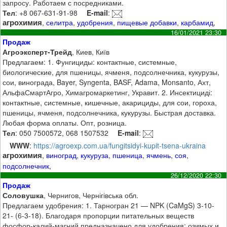
запросу. Работаем с посредниками.
Тел
: +8 067-631-91-98
E-mail
:
агрохимия
,
селитра
,
удобрения
,
пищевые добавки
,
карбамид
,
16/01/2021 23:30
Продаж
Агроэксперт-Трейд
, Киев, Київ
Предлагаем: 1. Фунгициды: контактные, системные,
биологические, для пшеницы, ячменя, подсолнечника, кукурузы,
сои, винограда, Bayer, Syngenta, BASF, Adama, Monsanto, Ахт,
АльфаСмартАгро, Химагромаркетинг, Укравит. 2. Инсектициді:
контактные, системные, кишечные, акарициды, для сои, гороха,
пшеницы, ячменя, подсолнечника, кукурузы. Быстрая доставка.
Любая форма оплаты. Опт, розница.
Тел
: 050 7500572, 068 1507532
E-mail
:
WWW
:
https://agroexp.com.ua/fungitsidyi-kupit-tsena-ukraina
агрохимия
,
виноград
,
кукуруза
,
пшеница
,
ячмень
,
соя
,
подсолнечник
,
26/12/2020 22:30
Продаж
Соловушка
, Чернигов, Чернігівська обл.
Предлагаем удобрения: 1. Тарногран 21 — NPK (CaMgS) 3-10-
21- (6-3-18). Благодаря пропорции питательных веществ
фосфор-калий-магний предназначено для удобрения: озимых и