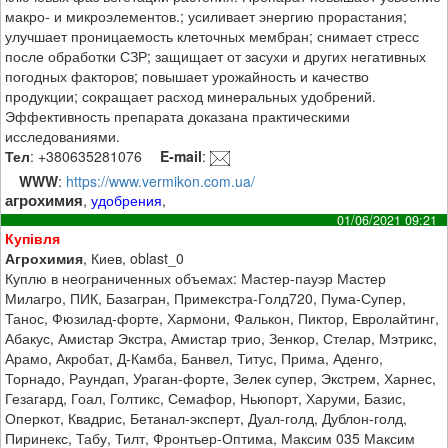
макро- и микроэлементов.; усиливает энергию прорастания;
улучшает проницаемость клеточных мембран; снимает стресс
после обработки СЗР; защищает от засухи и других негативных
погодных факторов; повышает урожайность и качество
продукции; сокращает расход минеральных удобрений.
Эффективность препарата доказана практическими
исследованиями.
Тел
: +380635281076
E-mail
:
WWW
:
https://www.vermikon.com.ua/
агрохимия
,
удобрения
,
01/06/2021 09:21
Купівля
Агрохимия
, Киев, oblast_0
Куплю в неограниченных объемах: Мастер-пауэр Мастер
Милагро, ПИК, Базагран, Примекстра-Голд720, Пума-Супер,
Танос, Фюзилад-форте, Хармони, Фалькон, Пиктор, Евролайтинг,
Абакус, Амистар Экстра, Амистар трио, Зенкор, Стелар, Мэтрикс,
Арамо, Акробат, Д-Камба, Банвел, Титус, Прима, Аденго,
Торнадо, Раундап, Ураган-форте, Зелек супер, Экстрем, Харнес,
Гезагард, Гоал, Голтикс, Семафор, Ньюпорт, Харуми, Базис,
Оперкот, Квадрис, Бетанал-эксперт, Дуал-голд, Дублон-голд,
Пиринекс, Табу, Тилт, Фронтьер-Оптима, Максим 035 Максим