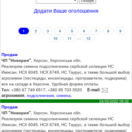
Додати Ваше оголошення
1
2
3
4
5
6
7
8
9
...
10
11
12
Продаж
ЧП "Новерия"
, Херсон, Херсонська обл.
Реализуем семена подсолнечника сербской селекции НС
Имисан, НСХ 6045, НСХ 6749, НС Таурус, а также большой выбор
агрохимии (пестициды, инсектициды, протравители, подкормка)
все на складе в Херсоне. Удобная форма оплаты.
Тел
: +380 67 749 6517, +380 95 703 5520
E-mail
:
агрохимия
,
подсолнечник
,
семена
,
24/05/2022 09:32
Продаж
ЧП "Новерия"
, Херсон, Херсонська обл.
Реализуем семена подсолнечника сербской селекции НС
Имисан, НСХ 6045, НСХ 6749, НС Таурус, а также большой выбор
агрохимии (пестициды, инсектициды, протравители, подкормка)