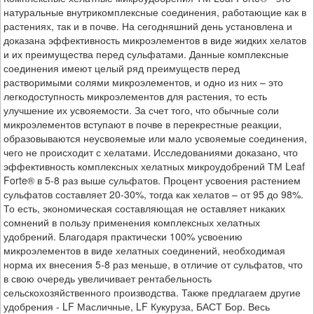
натуральные внутрикомплексные соединения, работающие как в
растениях, так и в почве. На сегодняшний день установлена и
доказана эффективность микроэлементов в виде жидких хелатов
и их преимущества перед сульфатами. Данные комплексные
соединения имеют целый ряд преимуществ перед
растворимыми солями микроэлементов, и одно из них – это
легкодоступность микроэлементов для растения, то есть
улучшение их усвояемости. За счет того, что обычные соли
микроэлементов вступают в почве в перекрестные реакции,
образовываются неусвояемые или мало усвояемые соединения,
чего не происходит с хелатами. Исследованиями доказано, что
эффективность комплексных хелатных микроудобрений ТМ Leaf
Forte® в 5-8 раз выше сульфатов. Процент усвоения растением
сульфатов составляет 20-30%, тогда как хелатов – от 95 до 98%.
То есть, экономическая составляющая не оставляет никаких
сомнений в пользу применения комплексных хелатных
удобрений. Благодаря практически 100% усвоению
микроэлементов в виде хелатных соединений, необходимая
норма их внесения 5-8 раз меньше, в отличие от сульфатов, что
в свою очередь увеличивает рентабельность
сельскохозяйственного производства. Также предлагаем другие
удобрения - LF Масличные, LF Кукуруза, БАСТ Бор. Весь