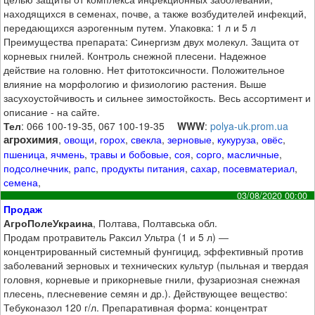
находящихся в семенах, почве, а также возбудителей инфекций,
передающихся аэрогенным путем. Упаковка: 1 л и 5 л
Преимущества препарата: Синергизм двух молекул. Защита от
корневых гнилей. Контроль снежной плесени. Надежное
действие на головню. Нет фитотоксичности. Положительное
влияние на морфологию и физиологию растения. Выше
засухоустойчивость и сильнее зимостойкость. Весь ассортимент и
описание - на сайте.
Тел
: 066 100-19-35, 067 100-19-35
WWW
:
polya-uk.prom.ua
агрохимия
,
овощи
,
горох
,
свекла
,
зерновые
,
кукуруза
,
овёс
,
пшеница
,
ячмень
,
травы и бобовые
,
соя
,
сорго
,
масличные
,
подсолнечник
,
рапс
,
продукты питания
,
сахар
,
посевматериал
,
семена
,
03/08/2020 00:00
Продаж
АгроПолеУкраина
, Полтава, Полтавська обл.
Продам протравитель Раксил Ультра (1 и 5 л) ―
концентрированный системный фунгицид, эффективный против
заболеваний зерновых и технических культур (пыльная и твердая
головня, корневые и прикорневые гнили, фузариозная снежная
плесень, плесневение семян и др.). Действующее вещество:
Тебуконазол 120 г/л. Препаративная форма: концентрат