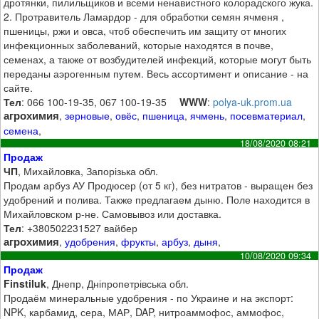
дротянки, пилильщиков и всеми ненавистного колорадского жука.
2. Протравитель Ламардор - для обработки семян ячменя ,
пшеницы, ржи и овса, чтоб обеспечить им защиту от многих
инфекционных заболеваний, которые находятся в почве,
семенах, а также от возбудителей инфекций, которые могут быть
переданы аэрогенным путем. Весь ассортимент и описание - на
сайте.
Тел
: 066 100-19-35, 067 100-19-35
WWW
:
polya-uk.prom.ua
агрохимия
,
зерновые
,
овёс
,
пшеница
,
ячмень
,
посевматериал
,
семена
,
18/08/2020 08:21
Продаж
ЧП
, Михайловка, Запорізька обл.
Продам арбуз АУ Продюсер (от 5 кг), без нитратов - выращен без
удобрений и полива. Также предлагаем дыню. Поле находится в
Михайловском р-не. Самовывоз или доставка.
Тел
: +380502231527 вайбер
агрохимия
,
удобрения
,
фрукты
,
арбуз
,
дыня
,
10/08/2020 09:34
Продаж
Finstiluk
, Днепр, Дніпропетрівська обл.
Продаём минеральные удобрения - по Украине и на экспорт:
NPK, карбамид, сера, МАР, DAP, нитроаммофос, аммофос,