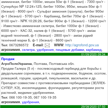
аммиачная, бигбег 1000кг, мешок 50кг ф-1 (безнал) - 7300 грн/т -
СуперАгро NP 12:24+12S, бигбег 1000кг, 950кг, мешок 50кг ф-1
(безнал) - 8000 грн/т - Сульфат аммония (гранула), бигбег 900кг
ф-1 (безнал) - 5700 грн/т - Карбамид, бигбег 700кг ф-1 (безнал) -
9100 грн/т - NPK 10:26:26, бигбег 900кг ф-1 (безнал) - 12200 грн/т
- Известково-аммиачная селитра, бигбег 1000кг ф-1 (безнал) -
6000 грн/т - КАС-32, налив ф-1 (безнал) - 5700 грн/т - аміак
водний технічний, ф-1 (безнал) - 2800 грн/т - аміак рідкий
технічний марки Б, ф-1 (безнал) - 8600 грн/т
Тел
: 0673286572
E-mail
:
WWW
:
http://agrofond.gov.ua
агрохимия
,
селитра
,
удобрения
,
пищевые добавки
,
карбамид
,
01/09/2020 09:34
Продаж
АгроПолеУкраина
, Полтава, Полтавська обл.
Продам Галера (5 л) - послевсходовый гербицид для борьбы с
двудольными сорняками, в т.ч. подмаренником, бодяком, осотом,
ромашкой, горцем, щирицей, пикульником, васильком и др.
Препарат совместим с противозлаковыми гербицидами (ЗЕЛЛЕК-
СУПЕР, КЭ), инсектицидами, фунгицидами, регуляторами роста
растений, жидкими удобрениями.
Тел
: 066 100-19-35, 067 100-19-35
агрохимия
,
удобрения
,
29/08/2020 07:50