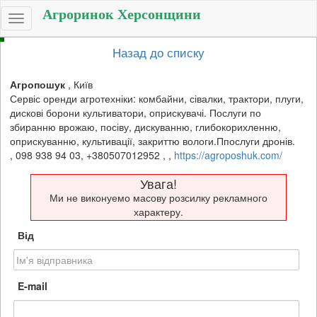
Агроринок Херсонщини
Toggle
navigation
Назад до списку
Агропошук
,
Київ
Сервіс оренди агротехніки: комбайни, сівалки, трактори, плуги,
дискові борони культиватори, оприскувачі. Послуги по
збиранню врожаю, посіву, дискуванню, глибокорихленню,
оприскуванню, культивації, закриттю вологи.Ппослуги дронів.
,
098 938 94 03, +380507012952
,
,
https://agroposhuk.com/
Увага!
Ми не виконуемо масову розсилку рекламного
характеру.
Від
E-mail