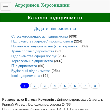
Агроринок Херсонщини
Toggle
navigation
Каталог підприємств
Додати підприємство
Сільськогосподарські підприємства
(698)
Підприємства харчової промисловості
(224)
Промислові підприємства (крім харчових)
(369)
Транмпортні підприємства
(253)
Підприємства сфери послуг
(264)
Торговельні підприємства
(366)
IT підприємства
(69)
Будівельні підприємства
(254)
Інші підприємства
(194)
1
2
3
4
5
6
7
8
Криворізька Вагова Компанія
,
Дніпропетровська область, м.
Кривий Ріг, вул. Володимира Бизова 24/68
Пропонує автомобільні ваги типу ТИТАН. Гарантія на