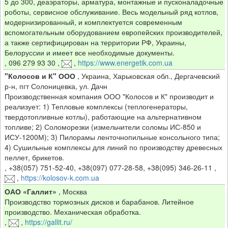
5 до 300, деаэраторы, арматура, монтажные и пусконаладочные
роботы, сервисное обслуживание. Весь модельный ряд котлов,
модернизированный, и комплектуется современным
вспомогательным оборудованием европейских производителей,
а также сертифицирован на территории РФ, Украины,
Белоруссии и имеет все необходимые документы.
,
096 279 93 30
,
,
https://www.energetik.com.ua
"Колосов и К" ООО
,
Украина, Харьковская обл., Дергачевский
р-н, пгт Солоницевка, ул. Дачн
Производственная компания ООО "Колосов и К" производит и
реализует: 1) Тепловые комплексы (теплогенераторы,
твердотопливные котлы), работающие на альтернативном
топливе; 2) Соломорезки (измельчители соломы ИС-850 и
ИСУ-1200М); 3) Пилорамы ленточнопильные консольного типа;
4) Сушильные комплексы для линий по производству древесных
пеллет, брикетов.
,
+38(057) 751-52-40, +38(097) 077-28-58, +38(095) 346-26-11
,
,
https://kolosov-k.com.ua
ОАО «Галлит»
,
Москва
Производство тормозных дисков и барабанов. Литейное
производство. Механическая обработка.
,
,
https://gallit.ru/