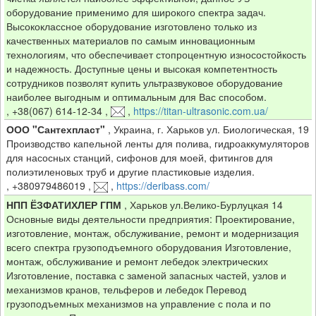
оборудование применимо для широкого спектра задач.
Высококлассное оборудование изготовлено только из
качественных материалов по самым инновационным
технологиям, что обеспечивает стопроцентную износостойкость
и надежность. Доступные цены и высокая компетентность
сотрудников позволят купить ультразвуковое оборудование
наиболее выгодным и оптимальным для Вас способом.
,
+38(067) 614-12-34
,
,
https://titan-ultrasonic.com.ua/
ООО "Сантехпласт"
,
Украина, г. Харьков ул. Биологическая, 19
Производство капельной ленты для полива, гидроаккумуляторов
для насосных станций, сифонов для моей, фитингов для
полиэтиленовых труб и другие пластиковые изделия.
,
+380979486019
,
,
https://deribass.com/
НПП ЁЗФАТИХЛЕР ГПМ
,
Харьков ул.Велико-Бурлуцкая 14
Основные виды деятельности предприятия: Проектирование,
изготовление, монтаж, обслуживание, ремонт и модернизация
всего спектра грузоподъемного оборудования Изготовление,
монтаж, обслуживание и ремонт лебедок электрических
Изготовление, поставка с заменой запасных частей, узлов и
механизмов кранов, тельферов и лебедок Перевод
грузоподъемных механизмов на управление с пола и по