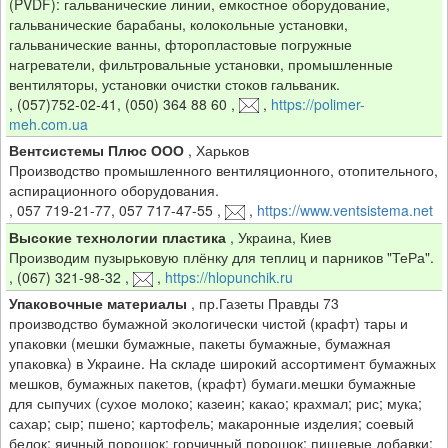
(PVDF): гальванические линии, емкостное оборудование,
гальванические барабаны, колокольные установки,
гальванические ванны, фторопластовые погружные
нагреватели, фильтровальные установки, промышленные
вентиляторы, установки очистки стоков гальваник.
,
(057)752-02-41, (050) 364 88 60
,
,
https://polimer-
meh.com.ua
Вентсистемы Плюс ООО
,
Харьков
Производство промышленного вентиляционного, отопительного,
аспирационного оборудования.
,
057 719-21-77, 057 717-47-55
,
,
https://www.ventsistema.net
Высокие технологии пластика
,
Украина, Киев
Производим пузырьковую плёнку для теплиц и парников "ТеРа".
,
(067) 321-98-32
,
,
https://hlopunchik.ru
Упаковочные материалы
,
пр.Газеты Правды 73
производство бумажной экологически чистой (крафт) тары и
упаковки (мешки бумажные, пакеты бумажные, бумажная
упаковка) в Украине. На складе широкий ассортимент бумажных
мешков, бумажных пакетов, (крафт) бумаги.мешки бумажные
для сыпучих (сухое молоко; казеин; какао; крахмал; рис; мука;
сахар; сыр; пшено; картофель; макаронные изделия; соевый
белок; яичный порошок; горчичный порошок; пищевые добавки;