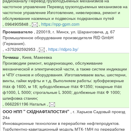
радиоканалу Перевод грузоподъемных механизмов на
частотное управление Перевод грузоподъемных механизмов на
частотное управление Изготовление, нивелировка, ремонт и
обслуживание наземных и подвесных подкрановых путей
,
0964905848
,
,
https://npp-gpm.com
Промакватело
,
220019, г. Минск, ул. Шаранговича, д. 67
Промышленное оборудование производителя RID GmbH
(Германия).
,
+375292592953
,
,
https://ridpro.by/
Точмаш
,
Киев, Макеевка
Производим ремонт, модернизацию, обслуживание
механической и электрической части, а также систем индикации
и ЧПУ станков и оборудования. Изготавливаем валы, шестерни,
винты, гайки муфты и т.д. Выполняем работы: зубофрезерные
max ф 1600, м 18; зубодолбежные max Ф1350; токарные max
ф1000, L 5000; строгальные L 3000; долбежные max Ф 1000;
шлифовка станин;
,
0662261196 Наталья
,
ООО НПП " СХIДНАФТАПОСТАЧ"
,
г. Харьков Садовый проезд
24а
Инновационные технологии в переработке нефтепродуктов.
Турбулентно-кавитационный модуль МТК-1МН по переработке