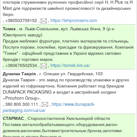
плотерів струменевих рулонних професійної серії Н, Н Plus та H
Maxi для підприємств швейної промисловості та дизайнерських
бюро
,
+380503709152
,
,
https://tehpromserv.com
Томек
,
м. Львів-Сокільники, вул. Львівська бічна, 9 (р-н
Ювелірного заводу)
Продаж меблевої фурнітури, плитніих матеріалів та стільниціь.
Послуги порізки, поклейки, присадки та фрезерування. Компанія
"Томек" - офіційний представник в Україні відомих світових
брендів і торгових марок.
,
+380676502534
,
,
https://tomek.lviv.ua/
Дунапак Таврія
,
г. Олешки ул. Гвардейская, 103
Дунапак Таврия - это завод по производству упаковки и других
изделий из гофрокартона. Компания работает под брендом
DUNAPACK PACKAGING и входит в австрийский холдинг
«Prinzhorn Group».
,
380 800 300 111
,
,
https://www.dunapack-
packaging.com/ua/ua/
СТАРМАС
,
Староонстантинов Хмельницкой области
Поставка металообрабатывающего оборудования,вагон-
домиков,вагончики,бытовкистроительные,бронза,заготовки
бронзовые,втулки бронзовые