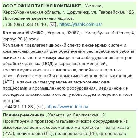
ООО "ЮЖНАЯ ТАРНАЯ КОМПАНИЯ"
,
Украина,
ХерсоУкраинанская область, г. Цюрупинск, ул. Гвардейская, 126
Изготовление деревянных ящиков.
,
+38 (067) 538-10-10
,
,
https://yashik.com.ua/
Компания М-ИНФО
,
Украина, 03067, г. Киев, бульв. И. Лепсе, 4,
корпус 20 (3 этаж)
Компания предлагает широкий спектр инженерных систем и
комплексных решений для обеспечения бесперебойной работы
вычислительного и коммуникационного оборудования: центров
обработки данных (ЦОД) и серверных помещений,
телекоммуникационных комплексов, линейно-аппаратных
цехов, базовых станций и автоматических телефонных станций
(АТС), а также систем управления технологическими
процессами и промышленного оборудования, медицинских и
исследовательских комплексов, учебных, диспетчерских и колл-
центров.
,
044351-11-33
,
,
https://www.m-info.ua
Полимер-механика
,
Харьков, ул.Сериковская 12
Проектируем и производим гальваническое оборудование из
высококачественных современных материалов — винипласта
(PVC), полиэтилена (PE), полипропилена (PP), фторопласта