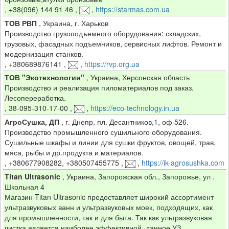
,
+38(096) 144 91 46
,
,
https://starmas.com.ua
ТОВ РВП
,
Украина, г. Харьков
Производство грузоподъемного оборудования: складских,
грузовых, фасадных подъемников, сервисных лифтов. Ремонт и
модернизация станков.
,
+380689876141
,
,
https://rvp.org.ua
ТОВ "Экотехнологии"
,
Украина, Херсонская область
Производство и реализация пиломатериалов под заказ.
Лесопереработка.
,
38-095-310-17-00
,
,
https://eco-technology.in.ua
АгроСушка, ДП
,
г. Днепр, пл. Десантников,1, оф 526.
Производство промышленного сушильного оборудования.
Сушильные шкафы и линии для сушки фруктов, овощей, трав,
мяса, рыбы и др.продукта и материалов.
,
+380677908282, +380507455775
,
,
https://ik-agrosushka.com
Titan Ultrasonic
,
Украина, Запорожская обл., Запорожье, ул .
Школьная 4
Магазин Titan Ultrasonic предоставляет широкий ассортимент
ультразвуковых ванн и ультразвуковых моек, подходящих, как
для промышленности, так и для быта. Так как ультразвуковая
чистка является наиболее эффективной, данное УЗ