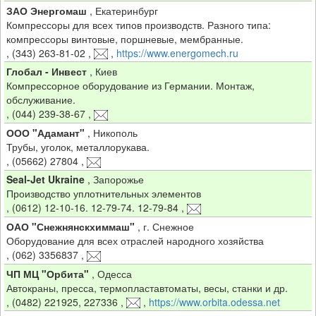
ЗАО Энергомаш
,
Екатеринбург
Компрессоры для всех типов производств. Разного типа:
компрессоры винтовые, поршневые, мембранные.
,
(343) 263-81-02
,
,
https://www.energomech.ru
Глобал - Инвест
,
Киев
Компрессорное оборудование из Германии. Монтаж,
обслуживание.
,
(044) 239-38-67
,
ООО "Адамант"
,
Никополь
Трубы, уголок, металлорукава.
,
(05662) 27804
,
Seal-Jet Ukraine
,
Запорожье
Производство уплотнительных элементов
,
(0612) 12-10-16. 12-79-74. 12-79-84
,
ОАО "Снежнянскхиммаш"
,
г. Снежное
Оборудование для всех отраслей народного хозяйства
,
(062) 3356837
,
ЧП МЦ "Орбита"
,
Одесса
Автокраны, пресса, термопластавтоматы, весы, станки и др.
,
(0482) 221925, 227336
,
,
https://www.orbita.odessa.net