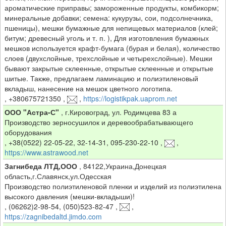
ароматические приправы; замороженные продукты, комбикорм;
минеральные добавки; семена: кукурузы, сои, подсолнечника,
пшеницы), мешки бумажные для непищевых материалов (клей;
битум; древесный уголь и т. п. ), Для изготовления бумажных
мешков используется крафт-бумага (бурая и белая), количество
слоев (двухслойные, трехслойные и четырехслойные). Мешки
бывают закрытые склеенные, открытые склеенные и открытые
шитые. Также, предлагаем ламинацию и полиэтиленовый
вкладыш, нанесение на мешок цветного логотипа.
,
+380675721350
,
,
https://logistikpak.uaprom.net
ООО "Астра-С"
,
г.Кировоград, ул. Родимцева 83 а
Производство зерносушилок и деревообрабатывающего
оборудования
,
+38(0522) 22-05-22, 32-14-31, 095-230-22-10
,
,
https://www.astrawood.net
Загнибеда ЛТД,ООО
,
84122,Украина,Донецкая
область,г.Славянск,ул.Одесская
Производство полиэтиленовой пленки и изделий из полиэтилена
высокого давления (мешки-вкладыши)!
,
(06262)2-98-54, (050)523-82-47
,
,
https://zagnibedaltd.jimdo.com