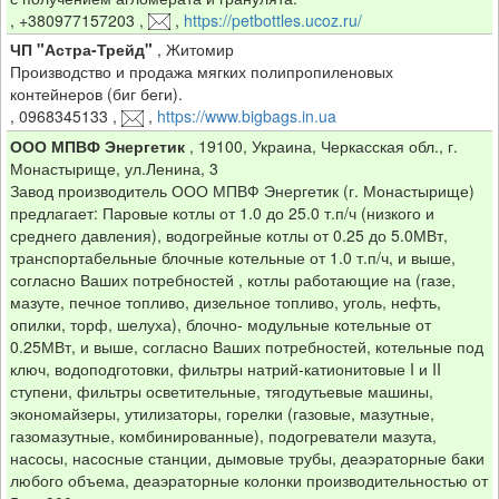
,
+380977157203
,
,
https://petbottles.ucoz.ru/
ЧП "Астра-Трейд"
,
Житомир
Производство и продажа мягких полипропиленовых
контейнеров (биг беги).
,
0968345133
,
,
https://www.bigbags.in.ua
ООО МПВФ Энергетик
,
19100, Украина, Черкасская обл., г.
Монастырище, ул.Ленина, 3
Завод производитель ООО МПВФ Энергетик (г. Монастырище)
предлагает: Паровые котлы от 1.0 до 25.0 т.п/ч (низкого и
среднего давления), водогрейные котлы от 0.25 до 5.0МВт,
транспортабельные блочные котельные от 1.0 т.п/ч, и выше,
согласно Ваших потребностей , котлы работающие на (газе,
мазуте, печное топливо, дизельное топливо, уголь, нефть,
опилки, торф, шелуха), блочно- модульные котельные от
0.25МВт, и выше, согласно Ваших потребностей, котельные под
ключ, водоподготовки, фильтры натрий-катионитовые I и II
ступени, фильтры осветительные, тягодутьевые машины,
экономайзеры, утилизаторы, горелки (газовые, мазутные,
газомазутные, комбинированные), подогреватели мазута,
насосы, насосные станции, дымовые трубы, деаэраторные баки
любого объема, деаэраторные колонки производительностью от