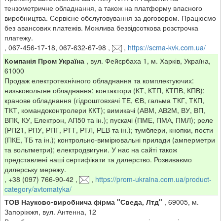
тензометричне обладнання, а також на платформу власного
виробництва. Сервісне обслуговування за договором. Працюємо
без авансових платежів. Можлива безвідсоткова розстрочка
платежу.
,
067-456-17-18, 067-632-67-98
,
,
https://scma-kvk.com.ua/
Компанія Пром Україна
,
вул. Фейєрбаха 1, м. Харків, Україна,
61000
Продаж електротехнічного обладнання та комплектуючих:
низьковольтне обладнання; контактори (КТ, КТП, КТПВ, КПВ);
кранове обладнання (гідроштовхачі ТЕ, ЄВ, гальма ТКГ, ТКП,
ТКТ, командоконтролери ККТ); вимикачі (АВМ, АВ2М, ВУ, ВП,
ВПК, КУ, Електрон, АП50 та ін.); пускачі (ПМЕ, ПМА, ПМЛ); реле
(РП21, РПУ, РПГ, РТТ, РТЛ, РЕВ та ін.); тумблери, кнопки, пости
(ПКЕ, ТБ та ін.); контрольно-вимірювальні прилади (амперметри
та вольтметри); електродвигуни. У нас на сайті також
представлені наші сертифікати та дилерство. Розвиваємо
дилерську мережу.
,
+38 (097) 766-90-42
,
,
https://prom-ukraina.com.ua/product-
category/avtomatyka/
ТОВ Науково-виробнича фірма "Сведа, Лтд"
,
69005, м.
Запоріжжя, вул. Антенна, 12