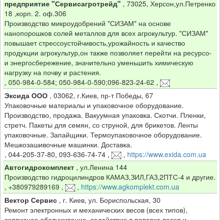
предприятие "Сервисагротрейд"
,
73025, Херсон,ул.Петренко
18 ,корп. 2. оф.306
Производство микроудобрений "СИЗАМ" на основе
нанопорошков солей металлов для всех агрокультур. "СИЗАМ"
повышает стрессоустойчивость,урожайность и качество
продукции агрокультур,он также позволяет перейти на ресурсо-
и энергосбережение, значительно уменьшить химическую
нагрузку на почву и растения.
,
050-984-0-584; 050-984-0-590;096-823-24-62
,
Эксида ООО
,
03062, г.Киев, пр-т Победы, 67
Упаковочные материалы и упаковочное оборудование.
Производство, продажа. Вакуумная упаковка. Скотчи. Пленки,
стретч. Пакеты для семян, со струной, для брикетов. Ленты
упаковочные. Запайщики. Термоупаковочное оборудование.
Мешкозашивочные машинки. Доставка.
,
044-205-37-80, 093-636-74-74
,
,
https://www.exida.com.ua
Автогидрокомплект
,
ул.Ленина 144
Производство гидроцилиндров КАМАЗ,ЗИЛ,ГАЗ,2ПТС-4 и другие.
,
+380979289169
,
,
https://www.agkomplekt.com.ua
Вектор Сервис
,
г. Киев, ул. Бориспольская, 30
Ремонт электронных и механических весов (всех типов),
сервисное обслуживание, содействие в поверке весов и