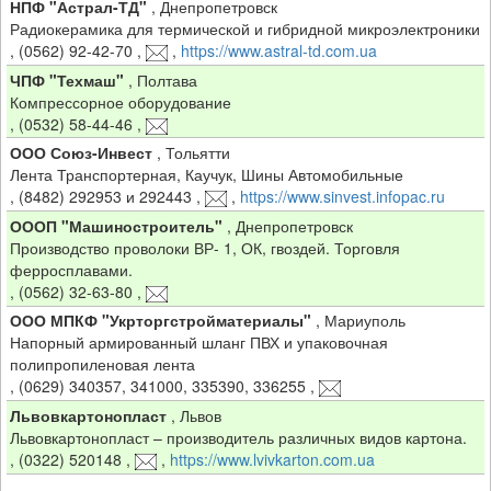
НПФ "Астрал-ТД"
,
Днепропетровск
Радиокерамика для термической и гибридной микроэлектроники
,
(0562) 92-42-70
,
,
https://www.astral-td.com.ua
ЧПФ "Техмаш"
,
Полтава
Компрессорное оборудование
,
(0532) 58-44-46
,
ООО Союз-Инвест
,
Тольятти
Лента Транспортерная, Каучук, Шины Автомобильные
,
(8482) 292953 и 292443
,
,
https://www.sinvest.infopac.ru
ОООП "Машиностроитель"
,
Днепропетровск
Производство проволоки ВР- 1, ОК, гвоздей. Торговля
ферросплавами.
,
(0562) 32-63-80
,
ООО МПКФ "Укрторгстройматериалы"
,
Мариуполь
Напорный армированный шланг ПВХ и упаковочная
полипропиленовая лента
,
(0629) 340357, 341000, 335390, 336255
,
Львовкартонопласт
,
Львов
Львовкартонопласт – производитель различных видов картона.
,
(0322) 520148
,
,
https://www.lvivkarton.com.ua