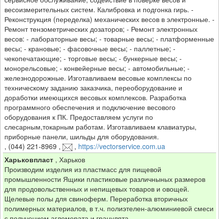
весоизмерительных систем. Калибровка и подгонка гирь. -
Реконструкция (переделка) механических весов в электронные. -
Ремонт тензометрических дозаторов; - Ремонт электронных
весов: - лабораторные весы; - товарные весы; - платформенные
весы; - крановые; - фасовочные весы; - паллетные; -
чекопечатающие; - торговые весы; - бункерные весы; -
монорельсовые; - конвейерные весы; - автомобильные; -
железнодорожные. Изготавливаем весовые комплексы по
техническому заданию заказчика, переоборудование и
доработки имеющихся весовых комплексов. Разработка
программного обеспечения и подключение весового
оборудования к ПК. Предоставляем услуги по
слесарным,токарным работам. Изготавливаем клавиатуры,
приборные панели, шильды для оборудования.
,
(044) 221-8969
,
,
https://vectorservice.com.ua
Харьковпласт
,
Харьков
Производим изделия из пластмасс для пищевой
промышленности Ящики пластиковые различныных размеров
для продовольственных и непищевых товаров и овощей.
Щелевые полы для свиноферм. Переработка вторичных
полимерных материалов, в т.ч. полиэтелен-алюминиевой смеси
с получением агломерата и гранулята.