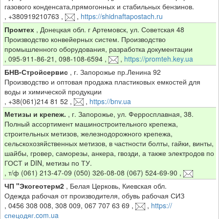
газового конденсата,прямогонных и стабильных бензинов.
,
+380919210763
,
,
https://shidnaftapostach.ru
Промтех
,
Донецкая обл. г Артемовск, ул. Советская 48
Производство конвейерных систем. Производство
промышленного оборудования, разработка документации
,
095-911-86-21, 098-108-6594
,
,
https://promteh.key.ua
БНВ-Стройсервис
,
г. Запорожье пр.Ленина 92
Производство и оптовая продажа пластиковых емкостей для
воды и химической продукции
,
+38(061)214 81 52
,
,
https://bnv.ua
Метизы и крепеж.
,
г. Запорожье, ул. Ферросплавная, 38.
Полный ассортимент машиностроительного крепежа,
строительных метизов, железнодорожного крепежа,
сельскохозяйственных метизов, в частности болты, гайки, винты,
шайбы, гровер, саморезы, анкера, гвозди, а также электродов по
ГОСТ и DIN, метизы по ТУ.
,
т/ф (061) 213-47-09 (050) 326-08-08 (067) 524-69-90
,
ЧП "Экогеотерм2
,
Белая Церковь, Киевская обл.
Одежда рабочая от производителя, обувь рабочая СИЗ
,
0456 308 008, 308 009, 067 707 63 69
,
,
https://
спецодяг.com.ua