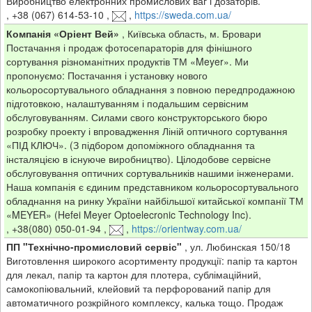
Виробництво електронних промислових ваг і дозаторів.
,
+38 (067) 614-53-10
,
,
https://sweda.com.ua/
Компанія «Оріент Вей»
,
Київська область, м. Бровари
Постачання і продаж фотосепараторів для фінішного
сортування різноманітних продуктів ТМ «Meyer». Ми
пропонуємо: Постачання і установку нового
кольоросортувального обладнання з повною передпродажною
підготовкою, налаштуванням і подальшим сервісним
обслуговуванням. Силами свого конструкторського бюро
розробку проекту і впровадження Ліній оптичного сортування
«ПІД КЛЮЧ». (З підбором допоміжного обладнання та
інсталяцією в існуюче виробництво). Цілодобове сервісне
обслуговування оптичних сортувальників нашими інженерами.
Наша компанія є єдиним представником кольоросортувального
обладнання на ринку України найбільшої китайської компанії ТМ
«MEYER» (Hefei Meyer Optoelecronic Technology Inc).
,
+38(080) 050-01-94
,
,
https://orientway.com.ua/
ПП "Технічно-промисловий сервіс"
,
ул. Любинская 150/18
Виготовлення широкого асортименту продукції: папір та картон
для лекал, папір та картон для плотера, сублімаційний,
самокопіювальний, клейовий та перфорований папір для
автоматичного розкрійного комплексу, калька тощо. Продаж